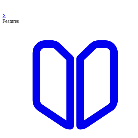
X
Features