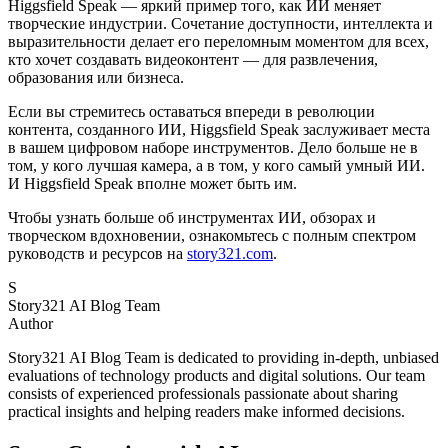
Higgsfield Speak — яркий пример того, как ИИ меняет
творческие индустрии. Сочетание доступности, интеллекта и
выразительности делает его переломным моментом для всех,
кто хочет создавать видеоконтент — для развлечения,
образования или бизнеса.
Если вы стремитесь оставаться впереди в революции
контента, созданного ИИ, Higgsfield Speak заслуживает места
в вашем цифровом наборе инструментов. Дело больше не в
том, у кого лучшая камера, а в том, у кого самый умный ИИ.
И Higgsfield Speak вполне может быть им.
Чтобы узнать больше об инструментах ИИ, обзорах и
творческом вдохновении, ознакомьтесь с полным спектром
руководств и ресурсов на
story321.com
.
S
Story321 AI Blog Team
Author
Story321 AI Blog Team is dedicated to providing in-depth, unbiased
evaluations of technology products and digital solutions. Our team
consists of experienced professionals passionate about sharing
practical insights and helping readers make informed decisions.