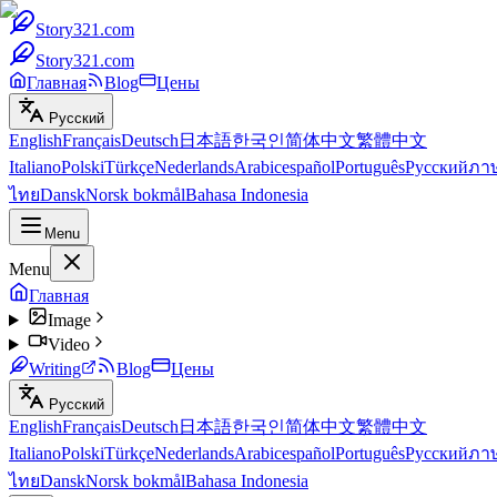
Story321.com
Story321.com
Главная
Blog
Цены
Русский
English
Français
Deutsch
日本語
한국인
简体中文
繁體中文
Italiano
Polski
Türkçe
Nederlands
Arabic
español
Português
Русский
ภา
ไทย
Dansk
Norsk bokmål
Bahasa Indonesia
Menu
Menu
Главная
Image
Video
Writing
Blog
Цены
Русский
English
Français
Deutsch
日本語
한국인
简体中文
繁體中文
Italiano
Polski
Türkçe
Nederlands
Arabic
español
Português
Русский
ภา
ไทย
Dansk
Norsk bokmål
Bahasa Indonesia