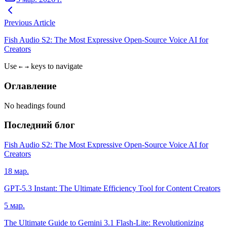
Previous Article
Fish Audio S2: The Most Expressive Open-Source Voice AI for
Creators
Use
keys to navigate
←
→
Оглавление
No headings found
Последний блог
Fish Audio S2: The Most Expressive Open-Source Voice AI for
Creators
18 мар.
GPT-5.3 Instant: The Ultimate Efficiency Tool for Content Creators
5 мар.
The Ultimate Guide to Gemini 3.1 Flash-Lite: Revolutionizing