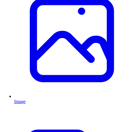
Image