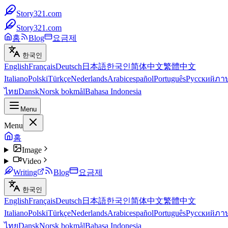
Story321.com
Story321.com
홈
Blog
요금제
한국인
English
Français
Deutsch
日本語
한국인
简体中文
繁體中文
Italiano
Polski
Türkçe
Nederlands
Arabic
español
Português
Русский
ภา
ไทย
Dansk
Norsk bokmål
Bahasa Indonesia
Menu
Menu
홈
Image
Video
Writing
Blog
요금제
한국인
English
Français
Deutsch
日本語
한국인
简体中文
繁體中文
Italiano
Polski
Türkçe
Nederlands
Arabic
español
Português
Русский
ภา
ไทย
Dansk
Norsk bokmål
Bahasa Indonesia