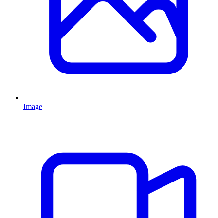
Image