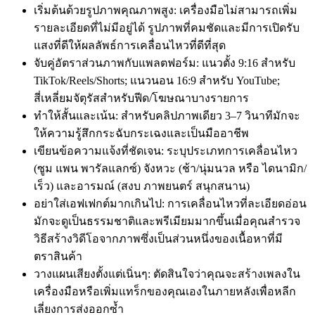
เริ่มต้นด้วยรูปภาพคุณภาพสูง: เครื่องมือไม่สามารถเพิ่ม
รายละเอียดที่ไม่มีอยู่ได้ รูปภาพที่คมชัดและมีการเปิดรับ
แสงที่ดีให้ผลลัพธ์การเคลื่อนไหวที่ดีที่สุด
จับคู่อัตราส่วนภาพกับแพลตฟอร์ม: แนวตั้ง 9:16 สำหรับ
TikTok/Reels/Shorts; แนวนอน 16:9 สำหรับ YouTube;
สี่เหลี่ยมจัตุรัสสำหรับฟีด/โฆษณาบางรายการ
ทำให้สั้นและเน้น: สำหรับคลิปภาพเดียว 3–7 วินาทีมักจะ
ให้ความรู้สึกกระฉับกระเฉงและเป็นมืออาชีพ
เขียนข้อความแจ้งที่ชัดเจน: ระบุประเภทการเคลื่อนไหว
(ซูม แพน พารัลแลกซ์) จังหวะ (ช้า/นุ่มนวล หรือ ไดนามิก/
เร็ว) และอารมณ์ (สงบ ภาพยนตร์ สนุกสนาน)
อย่าใส่เอฟเฟกต์มากเกินไป: การเคลื่อนไหวที่ละเอียดอ่อน
มักจะดูเป็นธรรมชาติและพรีเมียมมากขึ้นเมื่อคุณสำรวจ
วิธีสร้างวิดีโอจากภาพซึ่งเป็นส่วนหนึ่งของเนื้อหาที่มี
ตราสินค้า
วางแผนเสียงตั้งแต่เนิ่นๆ: ตัดสินใจว่าคุณจะสร้างเพลงใน
เครื่องมือหรือเพิ่มแทร็กของคุณเองในภายหลังเพื่อหลีก
เลี่ยงการส่งออกซ้ำ