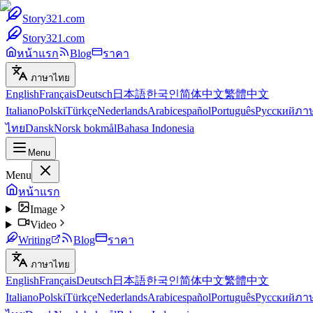
Story321.com
Story321.com
หน้าแรก
Blog
ราคา
ภาษาไทย
English
Français
Deutsch
日本語
한국인
简体中文
繁體中文
Italiano
Polski
Türkçe
Nederlands
Arabic
español
Português
Русский
ภา
ไทย
Dansk
Norsk bokmål
Bahasa Indonesia
Menu
Menu
หน้าแรก
Image
Video
Writing
Blog
ราคา
ภาษาไทย
English
Français
Deutsch
日本語
한국인
简体中文
繁體中文
Italiano
Polski
Türkçe
Nederlands
Arabic
español
Português
Русский
ภา