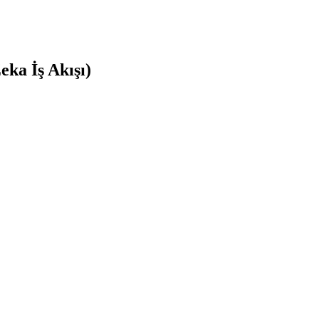
eka İş Akışı)