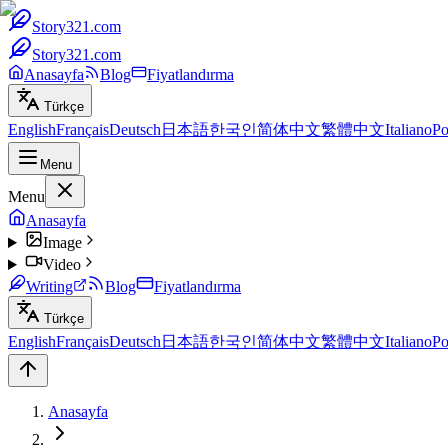
Story321.com
Story321.com
Anasayfa
Blog
Fiyatlandırma
Türkçe
English
Français
Deutsch
日本語
한국인
简体中文
繁體中文
Italiano
Po
Menu
Menu
Anasayfa
Image
Video
Writing
Blog
Fiyatlandırma
Türkçe
English
Français
Deutsch
日本語
한국인
简体中文
繁體中文
Italiano
Po
Anasayfa