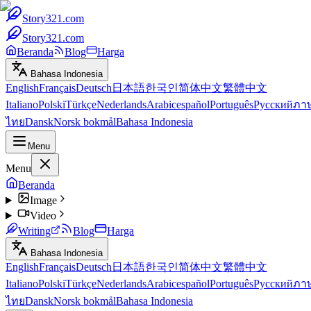
Story321.com
Story321.com
Beranda
Blog
Harga
Bahasa Indonesia
English
Français
Deutsch
日本語
한국인
简体中文
繁體中文
Italiano
Polski
Türkçe
Nederlands
Arabic
español
Português
Русский
ภา
ไทย
Dansk
Norsk bokmål
Bahasa Indonesia
Menu
Menu
Beranda
Image
Video
Writing
Blog
Harga
Bahasa Indonesia
English
Français
Deutsch
日本語
한국인
简体中文
繁體中文
Italiano
Polski
Türkçe
Nederlands
Arabic
español
Português
Русский
ภา
ไทย
Dansk
Norsk bokmål
Bahasa Indonesia