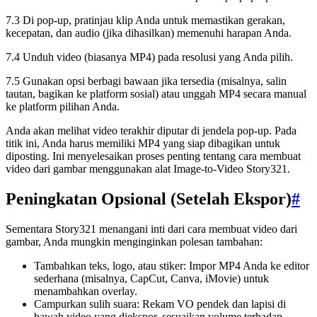
7.3 Di pop-up, pratinjau klip Anda untuk memastikan gerakan,
kecepatan, dan audio (jika dihasilkan) memenuhi harapan Anda.
7.4 Unduh video (biasanya MP4) pada resolusi yang Anda pilih.
7.5 Gunakan opsi berbagi bawaan jika tersedia (misalnya, salin
tautan, bagikan ke platform sosial) atau unggah MP4 secara manual
ke platform pilihan Anda.
Anda akan melihat video terakhir diputar di jendela pop-up. Pada
titik ini, Anda harus memiliki MP4 yang siap dibagikan untuk
diposting. Ini menyelesaikan proses penting tentang cara membuat
video dari gambar menggunakan alat Image-to-Video Story321.
Peningkatan Opsional (Setelah Ekspor)
#
Sementara Story321 menangani inti dari cara membuat video dari
gambar, Anda mungkin menginginkan polesan tambahan:
Tambahkan teks, logo, atau stiker: Impor MP4 Anda ke editor
sederhana (misalnya, CapCut, Canva, iMovie) untuk
menambahkan overlay.
Campurkan sulih suara: Rekam VO pendek dan lapisi di
bawah video yang diekspor, sesuaikan volume terhadap