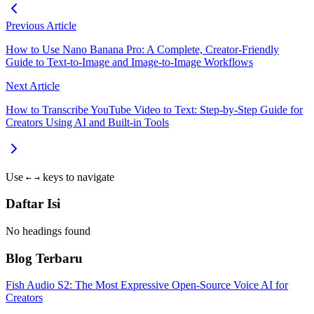
Previous Article
How to Use Nano Banana Pro: A Complete, Creator-Friendly
Guide to Text-to-Image and Image-to-Image Workflows
Next Article
How to Transcribe YouTube Video to Text: Step-by-Step Guide for
Creators Using AI and Built‑in Tools
Use
keys to navigate
←
→
Daftar Isi
No headings found
Blog Terbaru
Fish Audio S2: The Most Expressive Open-Source Voice AI for
Creators