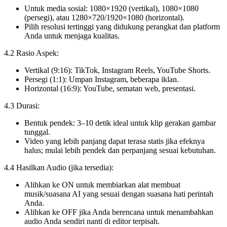
Untuk media sosial: 1080×1920 (vertikal), 1080×1080
(persegi), atau 1280×720/1920×1080 (horizontal).
Pilih resolusi tertinggi yang didukung perangkat dan platform
Anda untuk menjaga kualitas.
4.2 Rasio Aspek:
Vertikal (9:16): TikTok, Instagram Reels, YouTube Shorts.
Persegi (1:1): Umpan Instagram, beberapa iklan.
Horizontal (16:9): YouTube, sematan web, presentasi.
4.3 Durasi:
Bentuk pendek: 3–10 detik ideal untuk klip gerakan gambar
tunggal.
Video yang lebih panjang dapat terasa statis jika efeknya
halus; mulai lebih pendek dan perpanjang sesuai kebutuhan.
4.4 Hasilkan Audio (jika tersedia):
Alihkan ke ON untuk membiarkan alat membuat
musik/suasana AI yang sesuai dengan suasana hati perintah
Anda.
Alihkan ke OFF jika Anda berencana untuk menambahkan
audio Anda sendiri nanti di editor terpisah.