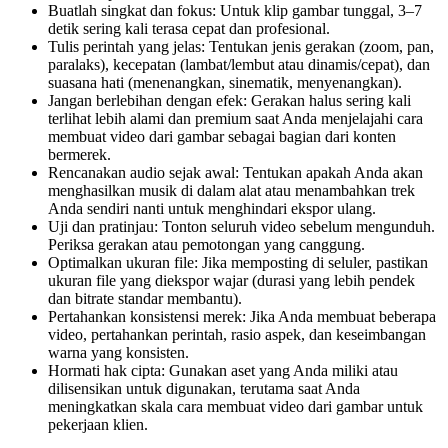
Buatlah singkat dan fokus: Untuk klip gambar tunggal, 3–7
detik sering kali terasa cepat dan profesional.
Tulis perintah yang jelas: Tentukan jenis gerakan (zoom, pan,
paralaks), kecepatan (lambat/lembut atau dinamis/cepat), dan
suasana hati (menenangkan, sinematik, menyenangkan).
Jangan berlebihan dengan efek: Gerakan halus sering kali
terlihat lebih alami dan premium saat Anda menjelajahi cara
membuat video dari gambar sebagai bagian dari konten
bermerek.
Rencanakan audio sejak awal: Tentukan apakah Anda akan
menghasilkan musik di dalam alat atau menambahkan trek
Anda sendiri nanti untuk menghindari ekspor ulang.
Uji dan pratinjau: Tonton seluruh video sebelum mengunduh.
Periksa gerakan atau pemotongan yang canggung.
Optimalkan ukuran file: Jika memposting di seluler, pastikan
ukuran file yang diekspor wajar (durasi yang lebih pendek
dan bitrate standar membantu).
Pertahankan konsistensi merek: Jika Anda membuat beberapa
video, pertahankan perintah, rasio aspek, dan keseimbangan
warna yang konsisten.
Hormati hak cipta: Gunakan aset yang Anda miliki atau
dilisensikan untuk digunakan, terutama saat Anda
meningkatkan skala cara membuat video dari gambar untuk
pekerjaan klien.