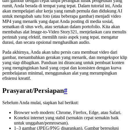
dari gambar dengan cepat tanpa perangkat lunak pengeditan yang
rumit, Anda berada di tempat yang tepat. Dalam tutorial ini, Anda
akan mempelajari alur kerja yang ramah pemula dan didukung AI
untuk mengubah satu foto (atau beberapa gambar) menjadi video
MP4 yang menarik yang dapat Anda posting di media sosial,
sematkan di situs web, atau sertakan dalam portofolio. Kita akan
membahas alat Image-to-Video Story321, menjelaskan cara menulis
perintah yang efektif, memilih rasio aspek yang tepat, mengatur
durasi, dan secara opsional menghasilkan audio.
Pada akhirnya, Anda akan tahu persis cara membuat video dari
gambar, menambahkan gerakan yang menarik, dan mengekspor klip
yang siap dibagikan. Panduan ini dirancang untuk pembuat konten
yang menginginkan hasil yang cepat dan konsisten dengan kurva
pembelajaran minimal, menggunakan alat yang merampingkan
efisiensi kreatif.
Prasyarat/Persiapan
#
Sebelum Anda mulai, siapkan hal berikut:
Browser web modern: Chrome, Firefox, Edge, atau Safari.
Koneksi internet yang stabil (semakin cepat semakin baik
untuk unggahan/pemrosesan).
1–3 gambar (JPEG/PNG disarankan). Gambar beresolusi