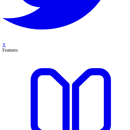
X
Features