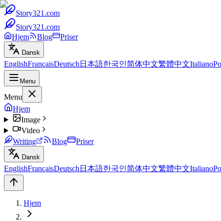
Story321.com
Story321.com
Hjem
Blog
Priser
Dansk
English
Français
Deutsch
日本語
한국인
简体中文
繁體中文
Italiano
Po
Menu
Menu
Hjem
Image
Video
Writing
Blog
Priser
Dansk
English
Français
Deutsch
日本語
한국인
简体中文
繁體中文
Italiano
Po
Hjem