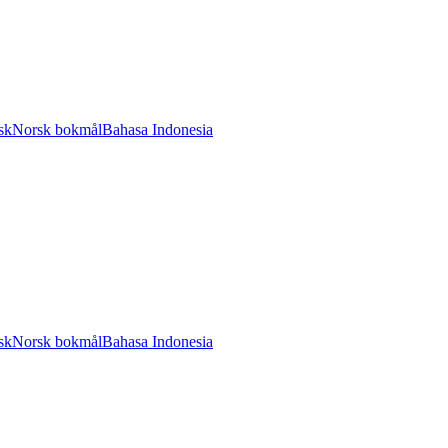
sk
Norsk bokmål
Bahasa Indonesia
sk
Norsk bokmål
Bahasa Indonesia