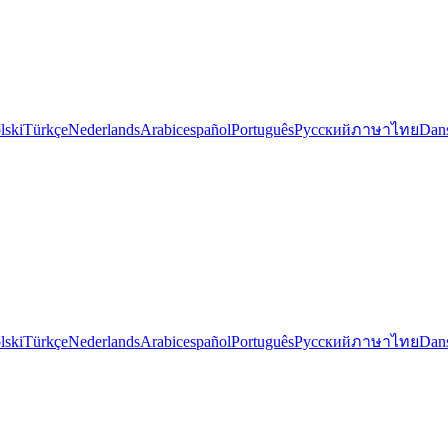
lski
Türkçe
Nederlands
Arabic
español
Português
Русский
ภาษาไทย
Dan
lski
Türkçe
Nederlands
Arabic
español
Português
Русский
ภาษาไทย
Dan