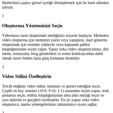
fikirlerinizi çarpıcı görsel içeriğe dönüştürmek için bu basit adımları
izleyin.
1
Oluşturma Yönteminizi Seçin
Videonuzu nasıl oluşturmak istediğinizi seçerek başlayın. Metinden
video oluşturma için metninizi yazın veya yapıştırın, slayt gösterisi
oluşturmak için resimler yükleyin veya kapsamlı şablon
kitaplığımızdan seçim yapın. Yapay zeka video oluşturucumuz, düz
metin, senaryolar, blog gönderileri ve resim koleksiyonları dahil
olmak üzere birden fazla giriş formatını destekler.
2
Video Stilini Özelleştirin
Tercih ettiğiniz video stilini, temasını ve görsel estetiğini seçin.
Çeşitli en boy oranları (16:9, 9:16, 1:1) arasından seçim yapın, renk
şemanızı seçin, telifsiz kitaplığımızdan arka plan müziği seçin ve
yazı tiplerini ve geçişleri özelleştirin. En iyi yapay zeka video
oluşturucu, marka yönergelerinize zahmetsizce uyum sağlar.
3