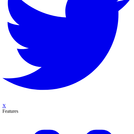
X
Features