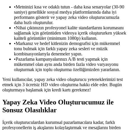
•
Metninizi kısa ve odaklı tutun - daha kısa senaryolar (30-90
saniye) genellikle sosyal medya platformlarında daha iyi
performans gösterir ve yapay zeka video oluşturucumuzla
daha hızlı oluşturulur.
•
Nihai çıktınızın profesyonel kalite standartlarını korumasını
sağlamak için görüntüden videoya içerik oluştururken yüksek
kaliteli görüntüler (minimum 1080p) kullanın.
•
Markanız ve hedef kitlenizin demografisi için mükemmel
tonu bulmak için farklı yapay zeka sesleri ve müzik
kombinasyonlarıyla denemeler yapın.
•
Pazarlama kampanyalarınızı A/B testi yapmak için
mükemmel olan aynı anda birden fazla video varyasyonu
oluşturmak için toplu oluşturma özelliğimizden yararlanın.
Yeni kullanıcılar, yapay zeka video oluşturucu yeteneklerimizi test
etmek için 3 ücretsiz HD video oluşturma hakkı elde eder. Bugün
oluşturmaya başlamak için kredi kartı gerekmez!
Yapay Zeka Video Oluşturucumuz ile
Sonsuz Olasılıklar
İçerik oluşturuculardan kurumsal pazarlamacılara kadar, farklı
profesyonellerin iş akışlarını kolaylaştırmak ve mesajlarını birden