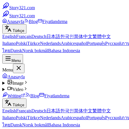
Story321.com
Story321.com
Anasayfa
Blog
Fiyatlandırma
Türkçe
English
Français
Deutsch
日本語
한국인
简体中文
繁體中文
Italiano
Polski
Türkçe
Nederlands
Arabic
español
Português
Русский
ภา
ไทย
Dansk
Norsk bokmål
Bahasa Indonesia
Menu
Menu
Anasayfa
Image
Video
Writing
Blog
Fiyatlandırma
Türkçe
English
Français
Deutsch
日本語
한국인
简体中文
繁體中文
Italiano
Polski
Türkçe
Nederlands
Arabic
español
Português
Русский
ภา
ไทย
Dansk
Norsk bokmål
Bahasa Indonesia