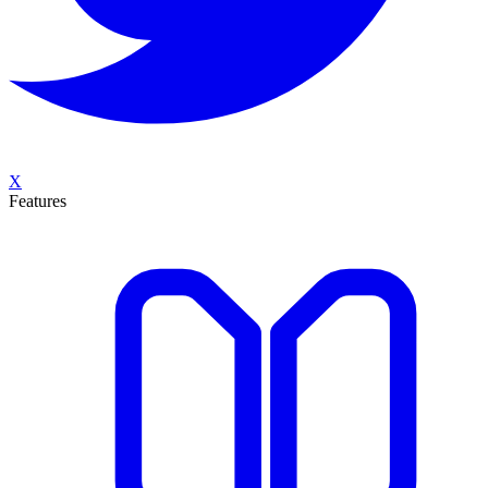
X
Features