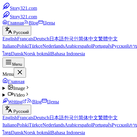
Story321.com
Story321.com
Главная
Blog
Цены
Русский
English
Français
Deutsch
日本語
한국인
简体中文
繁體中文
Italiano
Polski
Türkçe
Nederlands
Arabic
español
Português
Русский
ภา
ไทย
Dansk
Norsk bokmål
Bahasa Indonesia
Menu
Menu
Главная
Image
Video
Writing
Blog
Цены
Русский
English
Français
Deutsch
日本語
한국인
简体中文
繁體中文
Italiano
Polski
Türkçe
Nederlands
Arabic
español
Português
Русский
ภา
ไทย
Dansk
Norsk bokmål
Bahasa Indonesia