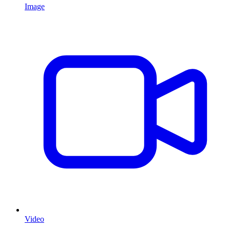
Image
Video