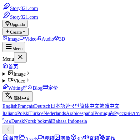
Story321.com
Story321.com
Upgrade
Create
Image
Video
Audio
3D
Menu
Menu
首页
Image
Video
Writing
Blog
定价
简体中文
English
Français
Deutsch
日本語
한국인
简体中文
繁體中文
Italiano
Polski
Türkçe
Nederlands
Arabic
español
Português
Русский
ภา
ไทย
Dansk
Norsk bokmål
Bahasa Indonesia
首页
Assets
视频
图像
3D
音频
写作