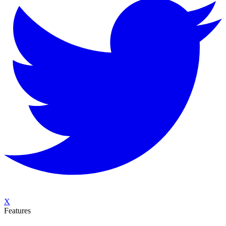
X
Features