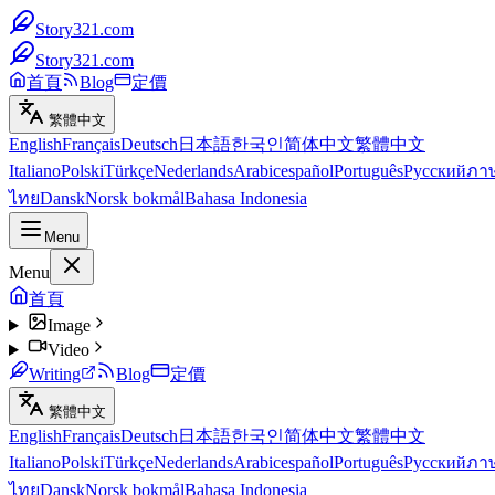
Story321.com
Story321.com
首頁
Blog
定價
繁體中文
English
Français
Deutsch
日本語
한국인
简体中文
繁體中文
Italiano
Polski
Türkçe
Nederlands
Arabic
español
Português
Русский
ภา
ไทย
Dansk
Norsk bokmål
Bahasa Indonesia
Menu
Menu
首頁
Image
Video
Writing
Blog
定價
繁體中文
English
Français
Deutsch
日本語
한국인
简体中文
繁體中文
Italiano
Polski
Türkçe
Nederlands
Arabic
español
Português
Русский
ภา
ไทย
Dansk
Norsk bokmål
Bahasa Indonesia