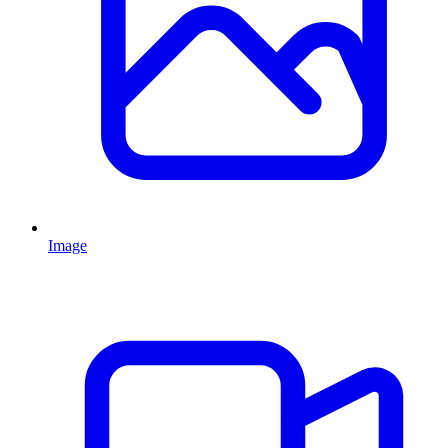
Image