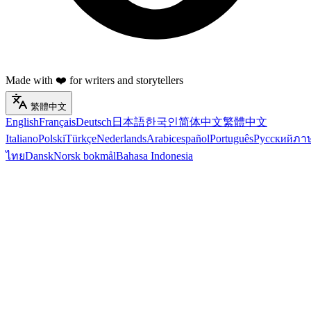
Made with ❤️ for writers and storytellers
繁體中文
English
Français
Deutsch
日本語
한국인
简体中文
繁體中文
Italiano
Polski
Türkçe
Nederlands
Arabic
español
Português
Русский
ภา
ไทย
Dansk
Norsk bokmål
Bahasa Indonesia