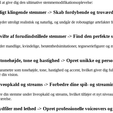
il at give dig den ultimative stemmemodifikationsoplevelse:
rligt klingende stemmer -> Skab fordybende og troværd
er utroligt realistisk og naturlig, og undgår de robotagtige artefakter f
fte af forudindstillede stemmer -> Find den perfekte s
nder mandlige, kvindelige, berømthedsimitationer, tegneseriefigurer og m
onehøjde, tone og hastighed -> Opret unikke og perso
arametre som tonehøjde, tone, hastighed og accent, hvilket giver dig f
 din vision.
iveopkald og streams -> Forbedre dine spil- og streami
e din stemme under liveopkald og streams, hvilket tilføjer et nyt niveau a
værelse.
ydfiler med lethed -> Opret professionelle voiceovers o