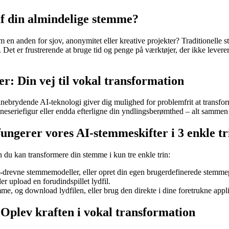
 af din almindelige stemme?
n anden for sjov, anonymitet eller kreative projekter? Traditionelle st
n. Det er frustrerende at bruge tid og penge på værktøjer, der ikke lever
r: Din vej til vokal transformation
nebrydende AI-teknologi giver dig mulighed for problemfrit at transformer
gneseriefigur eller endda efterligne din yndlingsberømthed – alt sammen
ngerer vores AI-stemmeskifter i 3 enkle tr
n du kan transformere din stemme i kun tre enkle trin:
drevne stemmemodeller, eller opret din egen brugerdefinerede stemmep
er upload en forudindspillet lydfil.
me, og download lydfilen, eller brug den direkte i dine foretrukne appli
 Oplev kraften i vokal transformation