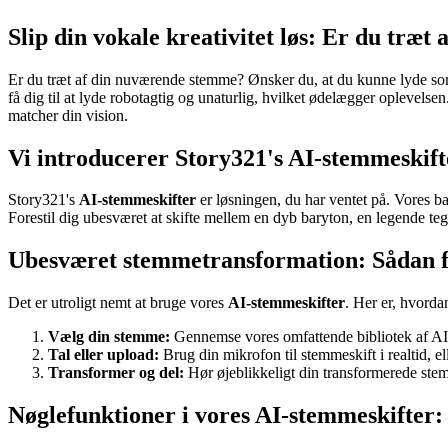
Slip din vokale kreativitet løs: Er du træt
Er du træt af din nuværende stemme? Ønsker du, at du kunne lyde som e
få dig til at lyde robotagtig og unaturlig, hvilket ødelægger oplevelse
matcher din vision.
Vi introducerer Story321's AI-stemmeskifte
Story321's
AI-stemmeskifter
er løsningen, du har ventet på. Vores ba
Forestil dig ubesværet at skifte mellem en dyb baryton, en legende te
Ubesværet stemmetransformation: Sådan fu
Det er utroligt nemt at bruge vores
AI-stemmeskifter
. Her er, hvorda
Vælg din stemme:
Gennemse vores omfattende bibliotek af AI-
Tal eller upload:
Brug din mikrofon til stemmeskift i realtid, ell
Transformer og del:
Hør øjeblikkeligt din transformerede stem
Nøglefunktioner i vores AI-stemmeskifter: