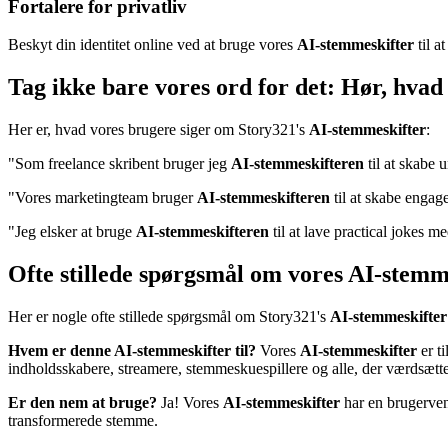
Fortalere for privatliv
Beskyt din identitet online ved at bruge vores
AI-stemmeskifter
til a
Tag ikke bare vores ord for det: Hør, hvad
Her er, hvad vores brugere siger om Story321's
AI-stemmeskifter
:
"Som freelance skribent bruger jeg
AI-stemmeskifteren
til at skabe 
"Vores marketingteam bruger
AI-stemmeskifteren
til at skabe engage
"Jeg elsker at bruge
AI-stemmeskifteren
til at lave practical jokes 
Ofte stillede spørgsmål om vores AI-stemm
Her er nogle ofte stillede spørgsmål om Story321's
AI-stemmeskifter
Hvem er denne AI-stemmeskifter til?
Vores
AI-stemmeskifter
er ti
indholdsskabere, streamere, stemmeskuespillere og alle, der værdsætter
Er den nem at bruge?
Ja! Vores
AI-stemmeskifter
har en brugervenl
transformerede stemme.