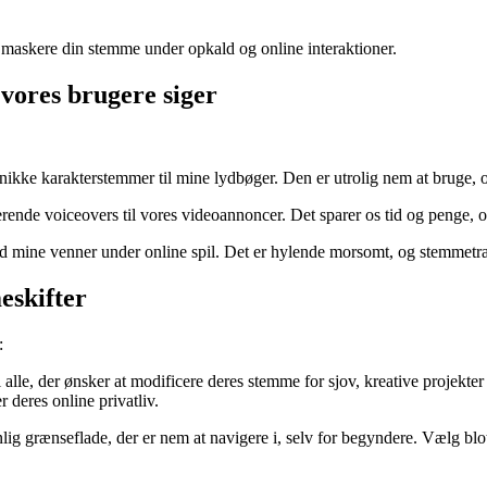
t maskere din stemme under opkald og online interaktioner.
 vores brugere siger
unikke karakterstemmer til mine lydbøger. Den er utrolig nem at bruge, og
rende voiceovers til vores videoannoncer. Det sparer os tid og penge, og
med mine venner under online spil. Det er hylende morsomt, og stemmetra
eskifter
:
l alle, der ønsker at modificere deres stemme for sjov, kreative projekter
 deres online privatliv.
ig grænseflade, der er nem at navigere i, selv for begyndere. Vælg blot