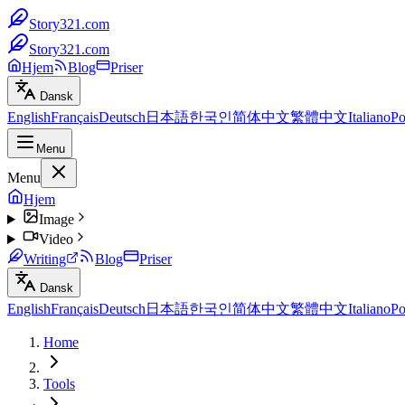
Story321.com
Story321.com
Hjem
Blog
Priser
Dansk
English
Français
Deutsch
日本語
한국인
简体中文
繁體中文
Italiano
Po
Menu
Menu
Hjem
Image
Video
Writing
Blog
Priser
Dansk
English
Français
Deutsch
日本語
한국인
简体中文
繁體中文
Italiano
Po
Home
Tools