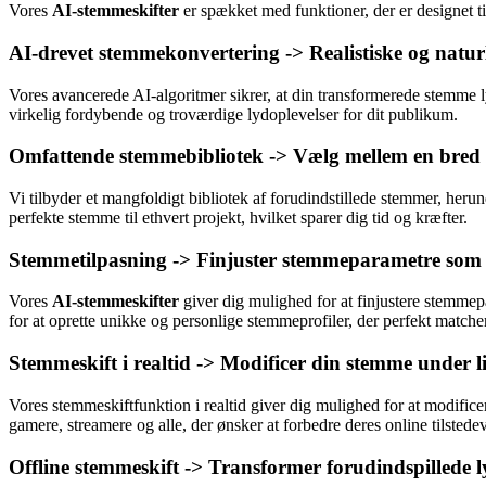
Vores
AI-stemmeskifter
er spækket med funktioner, der er designet t
AI-drevet stemmekonvertering -> Realistiske og natu
Vores avancerede AI-algoritmer sikrer, at din transformerede stemme lyd
virkelig fordybende og troværdige lydoplevelser for dit publikum.
Omfattende stemmebibliotek -> Vælg mellem en bred vi
Vi tilbyder et mangfoldigt bibliotek af forudindstillede stemmer, heru
perfekte stemme til ethvert projekt, hvilket sparer dig tid og kræfter.
Stemmetilpasning -> Finjuster stemmeparametre som t
Vores
AI-stemmeskifter
giver dig mulighed for at finjustere stemmep
for at oprette unikke og personlige stemmeprofiler, der perfekt matcher
Stemmeskift i realtid -> Modificer din stemme under l
Vores stemmeskiftfunktion i realtid giver dig mulighed for at modificer
gamere, streamere og alle, der ønsker at forbedre deres online tilstede
Offline stemmeskift -> Transformer forudindspillede l