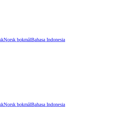
sk
Norsk bokmål
Bahasa Indonesia
sk
Norsk bokmål
Bahasa Indonesia