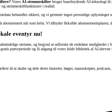
iftere?
Vores
AI-stemmeskifter
bruger banebrydende AI-teknologi til a
 og stemmeskiftfunktioner i realtid.
temmedata behandles sikkert, og vi gemmer ingen personlige oplysninger 
it abonnement når som helst. Vi tilbyder fleksible abonnementsplaner, 
okale eventyr nu!
din almindelige stemme, og begynd at udforske de endeløse muligheder i 
gratis prøveperiode og få adgang til vores fulde bibliotek af AI-drevne
tællere til at skabe og dele deres historier, bøger, manuskripter, podcast