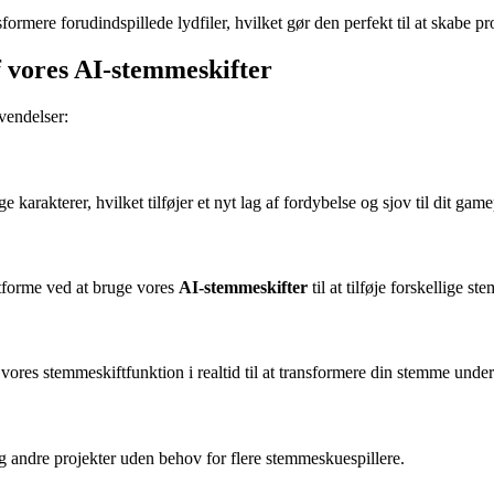
ormere forudindspillede lydfiler, hvilket gør den perfekt til at skabe p
af vores AI-stemmeskifter
nvendelser:
 karakterer, hvilket tilføjer et nyt lag af fordybelse og sjov til dit game
tforme ved at bruge vores
AI-stemmeskifter
til at tilføje forskellige st
res stemmeskiftfunktion i realtid til at transformere din stemme under
g andre projekter uden behov for flere stemmeskuespillere.