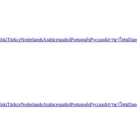
lski
Türkçe
Nederlands
Arabic
español
Português
Русский
ภาษาไทย
Dan
lski
Türkçe
Nederlands
Arabic
español
Português
Русский
ภาษาไทย
Dan