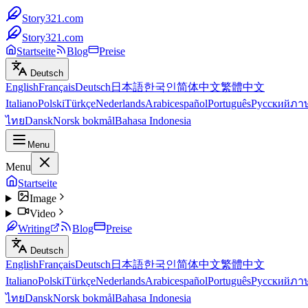
Story321.com
Story321.com
Startseite
Blog
Preise
Deutsch
English
Français
Deutsch
日本語
한국인
简体中文
繁體中文
Italiano
Polski
Türkçe
Nederlands
Arabic
español
Português
Русский
ภา
ไทย
Dansk
Norsk bokmål
Bahasa Indonesia
Menu
Menu
Startseite
Image
Video
Writing
Blog
Preise
Deutsch
English
Français
Deutsch
日本語
한국인
简体中文
繁體中文
Italiano
Polski
Türkçe
Nederlands
Arabic
español
Português
Русский
ภา
ไทย
Dansk
Norsk bokmål
Bahasa Indonesia