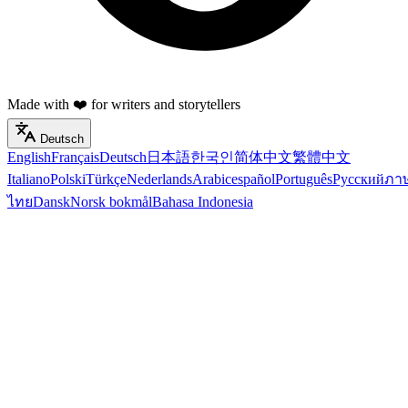
Made with ❤️ for writers and storytellers
Deutsch
English
Français
Deutsch
日本語
한국인
简体中文
繁體中文
Italiano
Polski
Türkçe
Nederlands
Arabic
español
Português
Русский
ภา
ไทย
Dansk
Norsk bokmål
Bahasa Indonesia