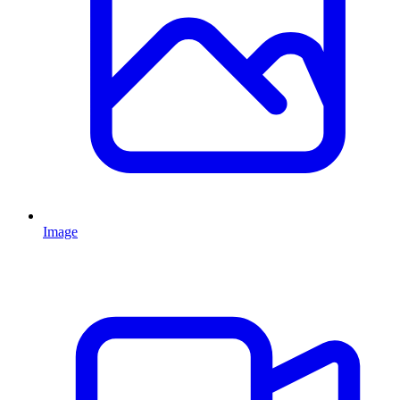
Image