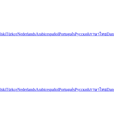
lski
Türkçe
Nederlands
Arabic
español
Português
Русский
ภาษาไทย
Dan
lski
Türkçe
Nederlands
Arabic
español
Português
Русский
ภาษาไทย
Dan