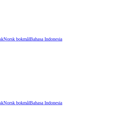
sk
Norsk bokmål
Bahasa Indonesia
sk
Norsk bokmål
Bahasa Indonesia