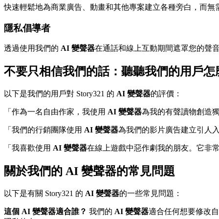
快速輕鬆地為商業廣告、動畫和其他專案建立各種旁白，而無
隱私倡導者
透過使用我們的
AI 變聲器
在通話和線上互動期間遮罩您的聲
不要只相信我們的話：聽聽我們的用戶怎
以下是我們的用戶對 Story321 的
AI 變聲器
的評價：
「作為一名自由作家，我使用
AI 變聲器
為我的有聲讀物創造獨
「我們的行銷團隊使用
AI 變聲器
為我們的影片廣告建立引人入
「我喜歡使用
AI 變聲器
在線上遊戲中惡作劇我的朋友。它非常
關於我們的 AI 變聲器的常見問題
以下是有關 Story321 的
AI 變聲器
的一些常見問題：
這個 AI 變聲器適合誰？
我們的
AI 變聲器
適合任何想要修改自