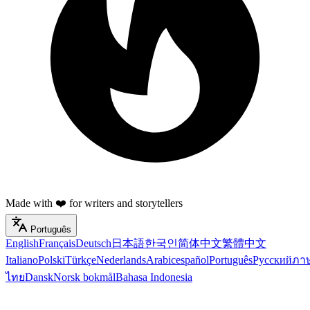
Made with ❤️ for writers and storytellers
Português
English
Français
Deutsch
日本語
한국인
简体中文
繁體中文
Italiano
Polski
Türkçe
Nederlands
Arabic
español
Português
Русский
ภา
ไทย
Dansk
Norsk bokmål
Bahasa Indonesia