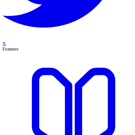
X
Features