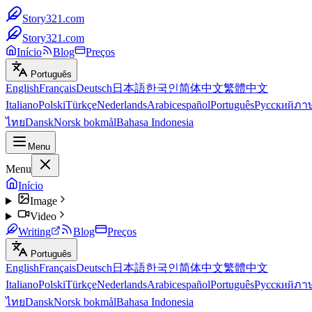
Story321.com
Story321.com
Início
Blog
Preços
Português
English
Français
Deutsch
日本語
한국인
简体中文
繁體中文
Italiano
Polski
Türkçe
Nederlands
Arabic
español
Português
Русский
ภา
ไทย
Dansk
Norsk bokmål
Bahasa Indonesia
Menu
Menu
Início
Image
Video
Writing
Blog
Preços
Português
English
Français
Deutsch
日本語
한국인
简体中文
繁體中文
Italiano
Polski
Türkçe
Nederlands
Arabic
español
Português
Русский
ภา
ไทย
Dansk
Norsk bokmål
Bahasa Indonesia