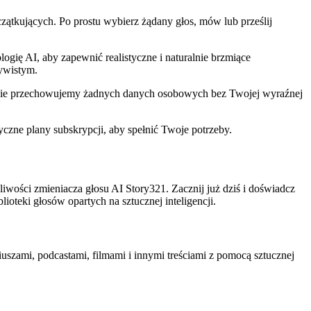
czątkujących. Po prostu wybierz żądany głos, mów lub prześlij
gię AI, aby zapewnić realistyczne i naturalnie brzmiące
zywistym.
 nie przechowujemy żadnych danych osobowych bez Twojej wyraźnej
ne plany subskrypcji, aby spełnić Twoje potrzeby.
ości zmieniacza głosu AI Story321. Zacznij już dziś i doświadcz
lioteki głosów opartych na sztucznej inteligencji.
iuszami, podcastami, filmami i innymi treściami z pomocą sztucznej