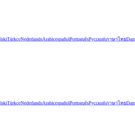
lski
Türkçe
Nederlands
Arabic
español
Português
Русский
ภาษาไทย
Dan
lski
Türkçe
Nederlands
Arabic
español
Português
Русский
ภาษาไทย
Dan