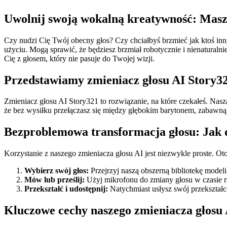
Uwolnij swoją wokalną kreatywność: Masz
Czy nudzi Cię Twój obecny głos? Czy chciałbyś brzmieć jak ktoś inn
użyciu. Mogą sprawić, że będziesz brzmiał robotycznie i nienaturalni
Cię z głosem, który nie pasuje do Twojej wizji.
Przedstawiamy zmieniacz głosu AI Story3
Zmieniacz głosu AI Story321 to rozwiązanie, na które czekałeś. Nasz
że bez wysiłku przełączasz się między głębokim barytonem, zabawną 
Bezproblemowa transformacja głosu: Jak d
Korzystanie z naszego zmieniacza głosu AI jest niezwykle proste. Ot
Wybierz swój głos:
Przejrzyj naszą obszerną bibliotekę modeli
Mów lub prześlij:
Użyj mikrofonu do zmiany głosu w czasie rz
Przekształć i udostępnij:
Natychmiast usłysz swój przekształco
Kluczowe cechy naszego zmieniacza głosu