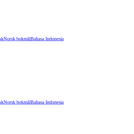
sk
Norsk bokmål
Bahasa Indonesia
sk
Norsk bokmål
Bahasa Indonesia