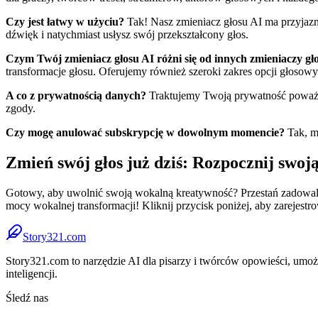
Czy jest łatwy w użyciu?
Tak! Nasz zmieniacz głosu AI ma przyjazny
dźwięk i natychmiast usłysz swój przekształcony głos.
Czym Twój zmieniacz głosu AI różni się od innych zmieniaczy gł
transformacje głosu. Oferujemy również szeroki zakres opcji głosow
A co z prywatnością danych?
Traktujemy Twoją prywatność poważn
zgody.
Czy mogę anulować subskrypcję w dowolnym momencie?
Tak, m
Zmień swój głos już dziś: Rozpocznij swoj
Gotowy, aby uwolnić swoją wokalną kreatywność? Przestań zadowalać
mocy wokalnej transformacji! Kliknij przycisk poniżej, aby zarejestro
Story321.com
Story321.com to narzędzie AI dla pisarzy i twórców opowieści, umożli
inteligencji.
Śledź nas