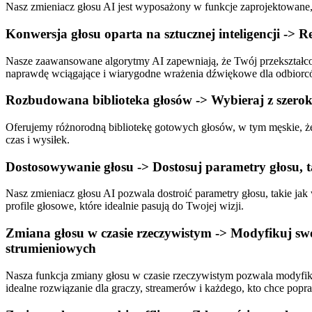
Nasz zmieniacz głosu AI jest wyposażony w funkcje zaprojektowane, 
Konwersja głosu oparta na sztucznej inteligencji -> 
Nasze zaawansowane algorytmy AI zapewniają, że Twój przekształcony
naprawdę wciągające i wiarygodne wrażenia dźwiękowe dla odbiorc
Rozbudowana biblioteka głosów -> Wybieraj z szerok
Oferujemy różnorodną bibliotekę gotowych głosów, w tym męskie, żeńs
czas i wysiłek.
Dostosowywanie głosu -> Dostosuj parametry głosu, ta
Nasz zmieniacz głosu AI pozwala dostroić parametry głosu, takie jak
profile głosowe, które idealnie pasują do Twojej wizji.
Zmiana głosu w czasie rzeczywistym -> Modyfikuj swój
strumieniowych
Nasza funkcja zmiany głosu w czasie rzeczywistym pozwala modyfiko
idealne rozwiązanie dla graczy, streamerów i każdego, kto chce popr