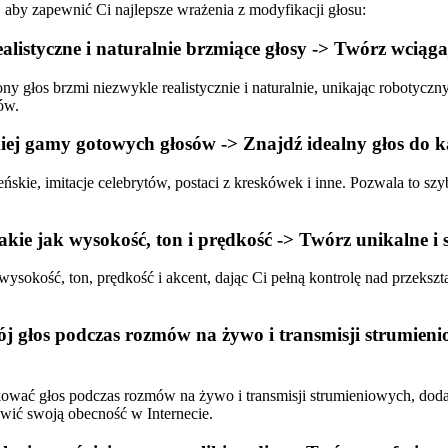
aby zapewnić Ci najlepsze wrażenia z modyfikacji głosu:
Realistyczne i naturalnie brzmiące głosy -> Twórz wcią
 głos brzmi niezwykle realistycznie i naturalnie, unikając robotyczn
ów.
iej gamy gotowych głosów -> Znajdź idealny głos do 
kie, imitacje celebrytów, postaci z kreskówek i inne. Pozwala to szyb
kie jak wysokość, ton i prędkość -> Twórz unikalne i 
 wysokość, ton, prędkość i akcent, dając Ci pełną kontrolę nad przeks
 głos podczas rozmów na żywo i transmisji strumieniow
wać głos podczas rozmów na żywo i transmisji strumieniowych, dodaj
awić swoją obecność w Internecie.