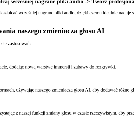
łcaj wcześniej nagrane pliki audio -> Twórz profesjonal
kształcać wcześniej nagrane pliki audio, dzięki czemu idealnie nadaje 
wania naszego zmieniacza głosu AI
esie zastosowań:
tacie, dodając nową warstwę immersji i zabawy do rozgrywki.
tformach, używając naszego zmieniacza głosu AI, aby dodawać różne g
stając z naszej funkcji zmiany głosu w czasie rzeczywistym, aby prze