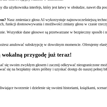
 dla użytkownika interfejs, który jest łatwy w obsłudze, nawet dla po
osu?
Nasz zmieniacz głosu AI wykorzystuje najnowocześniejszą technolo
ych, funkcji dostosowywania i możliwości zmiany głosu w czasie rzec
ie. Wszystkie dane głosowe są przetwarzane w bezpieczny sposób i
ożesz anulować subskrypcję w dowolnym momencie. Oferujemy elastycz
ą wokalną przygodę już teraz!
 się swoim zwykłym głosem i zacznij odkrywać nieograniczone możliw
wać się na bezpłatny okres próbny i uzyskać dostęp do naszej pełnej bib
wiające tworzenie i dzielenie się swoimi historiami, książkami, scenar