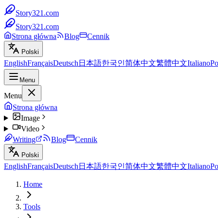
Story321.com
Story321.com
Strona główna
Blog
Cennik
Polski
English
Français
Deutsch
日本語
한국인
简体中文
繁體中文
Italiano
Po
Menu
Menu
Strona główna
Image
Video
Writing
Blog
Cennik
Polski
English
Français
Deutsch
日本語
한국인
简体中文
繁體中文
Italiano
Po
Home
Tools