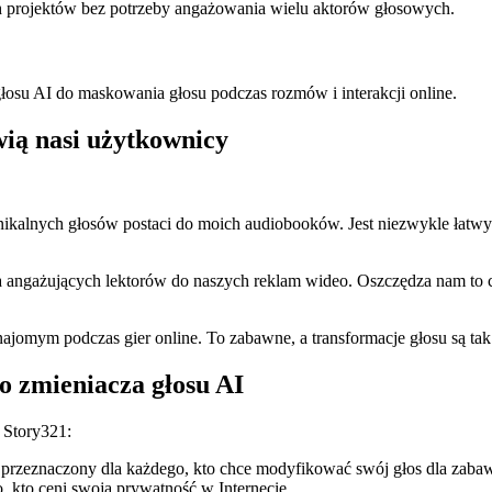
ych projektów bez potrzeby angażowania wielu aktorów głosowych.
łosu AI do maskowania głosu podczas rozmów i interakcji online.
wią nasi użytkownicy
ikalnych głosów postaci do moich audiobooków. Jest niezwykle łatwy 
angażujących lektorów do naszych reklam wideo. Oszczędza nam to czas
omym podczas gier online. To zabawne, a transformacje głosu są tak 
o zmieniacza głosu AI
 Story321:
 przeznaczony dla każdego, kto chce modyfikować swój głos dla zabaw
, kto ceni swoją prywatność w Internecie.