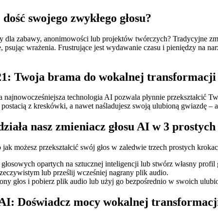
 dość swojego zwykłego głosu?
y dla zabawy, anonimowości lub projektów twórczych? Tradycyjne zmien
e, psując wrażenia. Frustrujące jest wydawanie czasu i pieniędzy na na
21: Twoja brama do wokalnej transformacji
a najnowocześniejsza technologia AI pozwala płynnie przekształcić Tw
postacią z kreskówki, a nawet naśladujesz swoją ulubioną gwiazdę – 
ziała nasz zmieniacz głosu AI w 3 prostych
o jak możesz przekształcić swój głos w zaledwie trzech prostych krokac
 głosowych opartych na sztucznej inteligencji lub stwórz własny profil
eczywistym lub prześlij wcześniej nagrany plik audio.
ny głos i pobierz plik audio lub użyj go bezpośrednio w swoich ulubi
 AI: Doświadcz mocy wokalnej transformacj