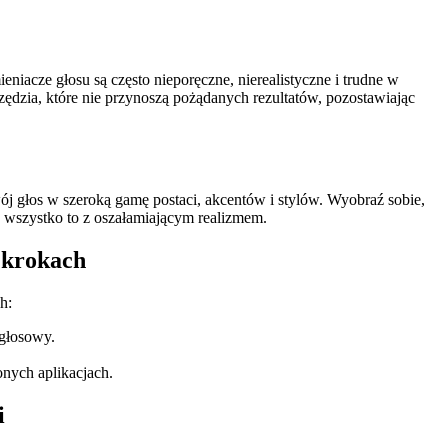
iacze głosu są często nieporęczne, nierealistyczne i trudne w
rzędzia, które nie przynoszą pożądanych rezultatów, pozostawiając
ój głos w szeroką gamę postaci, akcentów i stylów. Wyobraź sobie,
a wszystko to z oszałamiającym realizmem.
 krokach
h:
 głosowy.
onych aplikacjach.
i