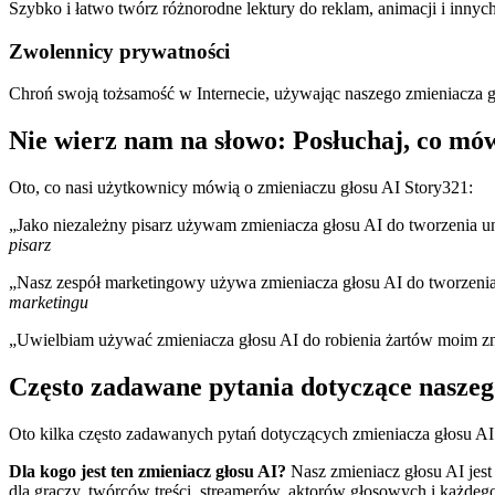
Szybko i łatwo twórz różnorodne lektury do reklam, animacji i inn
Zwolennicy prywatności
Chroń swoją tożsamość w Internecie, używając naszego zmieniacza g
Nie wierz nam na słowo: Posłuchaj, co mó
Oto, co nasi użytkownicy mówią o zmieniaczu głosu AI Story321:
„Jako niezależny pisarz używam zmieniacza głosu AI do tworzenia un
pisarz
„Nasz zespół marketingowy używa zmieniacza głosu AI do tworzenia 
marketingu
„Uwielbiam używać zmieniacza głosu AI do robienia żartów moim znaj
Często zadawane pytania dotyczące naszeg
Oto kilka często zadawanych pytań dotyczących zmieniacza głosu AI
Dla kogo jest ten zmieniacz głosu AI?
Nasz zmieniacz głosu AI jest
dla graczy, twórców treści, streamerów, aktorów głosowych i każdego