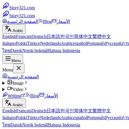
Story321.com
Story321.com
الأسعار
Blog
الصفحة الرئيسية
Arabic
English
Français
Deutsch
日本語
한국인
简体中文
繁體中文
Italiano
Polski
Türkçe
Nederlands
Arabic
español
Português
Русский
ภา
ไทย
Dansk
Norsk bokmål
Bahasa Indonesia
Menu
Menu
الصفحة الرئيسية
Image
Video
الأسعار
Blog
Writing
Arabic
English
Français
Deutsch
日本語
한국인
简体中文
繁體中文
Italiano
Polski
Türkçe
Nederlands
Arabic
español
Português
Русский
ภา
ไทย
Dansk
Norsk bokmål
Bahasa Indonesia