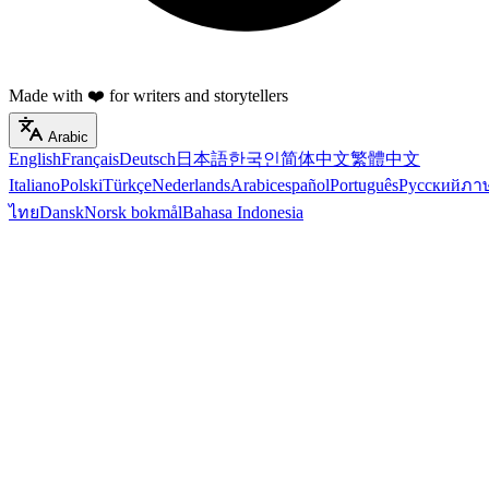
Made with ❤️ for writers and storytellers
Arabic
English
Français
Deutsch
日本語
한국인
简体中文
繁體中文
Italiano
Polski
Türkçe
Nederlands
Arabic
español
Português
Русский
ภา
ไทย
Dansk
Norsk bokmål
Bahasa Indonesia