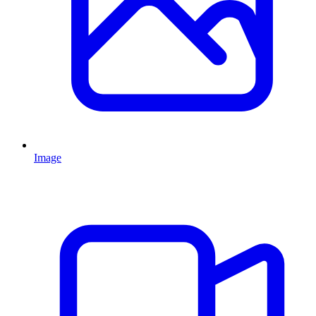
Image