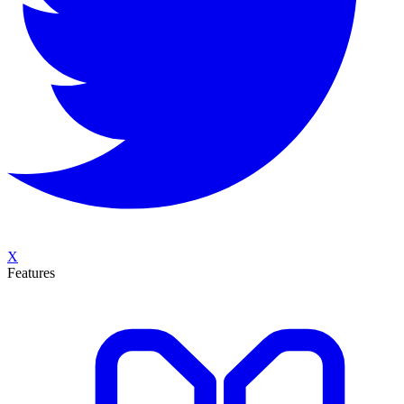
X
Features