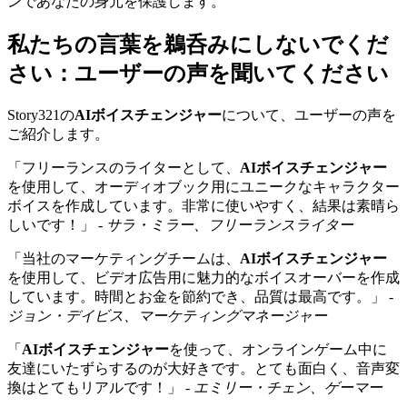
ンであなたの身元を保護します。
私たちの言葉を鵜呑みにしないでくだ
さい：ユーザーの声を聞いてください
Story321の
AIボイスチェンジャー
について、ユーザーの声を
ご紹介します。
「フリーランスのライターとして、
AIボイスチェンジャー
を使用して、オーディオブック用にユニークなキャラクター
ボイスを作成しています。非常に使いやすく、結果は素晴ら
しいです！」 -
サラ・ミラー、フリーランスライター
「当社のマーケティングチームは、
AIボイスチェンジャー
を使用して、ビデオ広告用に魅力的なボイスオーバーを作成
しています。時間とお金を節約でき、品質は最高です。」 -
ジョン・デイビス、マーケティングマネージャー
「
AIボイスチェンジャー
を使って、オンラインゲーム中に
友達にいたずらするのが大好きです。とても面白く、音声変
換はとてもリアルです！」 -
エミリー・チェン、ゲーマー