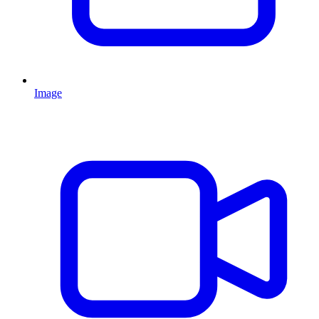
Image