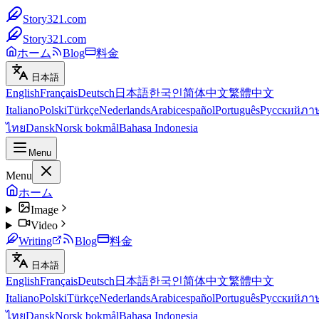
Story321.com
Story321.com
ホーム
Blog
料金
日本語
English
Français
Deutsch
日本語
한국인
简体中文
繁體中文
Italiano
Polski
Türkçe
Nederlands
Arabic
español
Português
Русский
ภา
ไทย
Dansk
Norsk bokmål
Bahasa Indonesia
Menu
Menu
ホーム
Image
Video
Writing
Blog
料金
日本語
English
Français
Deutsch
日本語
한국인
简体中文
繁體中文
Italiano
Polski
Türkçe
Nederlands
Arabic
español
Português
Русский
ภา
ไทย
Dansk
Norsk bokmål
Bahasa Indonesia