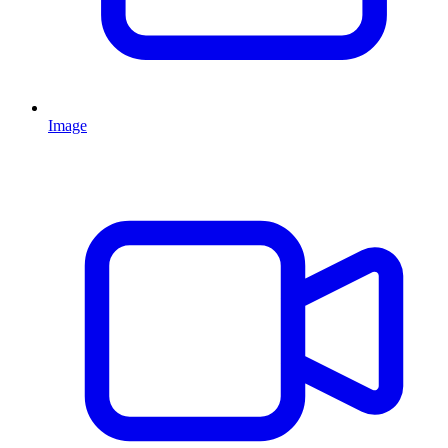
Image