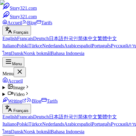
Story321.com
Story321.com
Accueil
Blog
Tarifs
Français
English
Français
Deutsch
日本語
한국인
简体中文
繁體中文
Italiano
Polski
Türkçe
Nederlands
Arabic
español
Português
Русский
ภา
ไทย
Dansk
Norsk bokmål
Bahasa Indonesia
Menu
Menu
Accueil
Image
Video
Writing
Blog
Tarifs
Français
English
Français
Deutsch
日本語
한국인
简体中文
繁體中文
Italiano
Polski
Türkçe
Nederlands
Arabic
español
Português
Русский
ภา
ไทย
Dansk
Norsk bokmål
Bahasa Indonesia