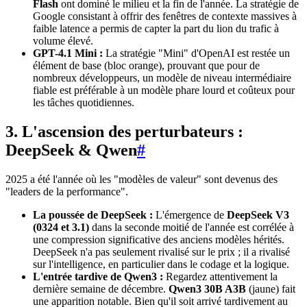
Flash
ont dominé le milieu et la fin de l'année. La stratégie de
Google consistant à offrir des fenêtres de contexte massives à
faible latence a permis de capter la part du lion du trafic à
volume élevé.
GPT-4.1 Mini :
La stratégie "Mini" d'OpenAI est restée un
élément de base (bloc orange), prouvant que pour de
nombreux développeurs, un modèle de niveau intermédiaire
fiable est préférable à un modèle phare lourd et coûteux pour
les tâches quotidiennes.
3. L'ascension des perturbateurs :
DeepSeek & Qwen
#
2025 a été l'année où les "modèles de valeur" sont devenus des
"leaders de la performance".
La poussée de DeepSeek :
L'émergence de
DeepSeek V3
(0324 et 3.1)
dans la seconde moitié de l'année est corrélée à
une compression significative des anciens modèles hérités.
DeepSeek n'a pas seulement rivalisé sur le prix ; il a rivalisé
sur l'intelligence, en particulier dans le codage et la logique.
L'entrée tardive de Qwen3 :
Regardez attentivement la
dernière semaine de décembre.
Qwen3 30B A3B
(jaune) fait
une apparition notable. Bien qu'il soit arrivé tardivement au