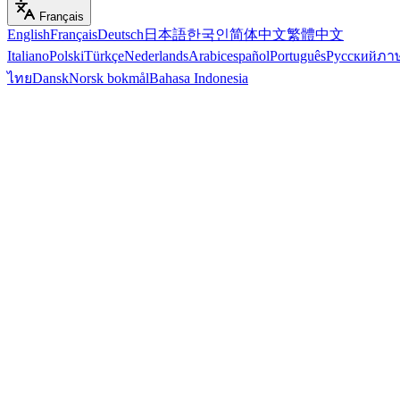
Français
English
Français
Deutsch
日本語
한국인
简体中文
繁體中文
Italiano
Polski
Türkçe
Nederlands
Arabic
español
Português
Русский
ภา
ไทย
Dansk
Norsk bokmål
Bahasa Indonesia