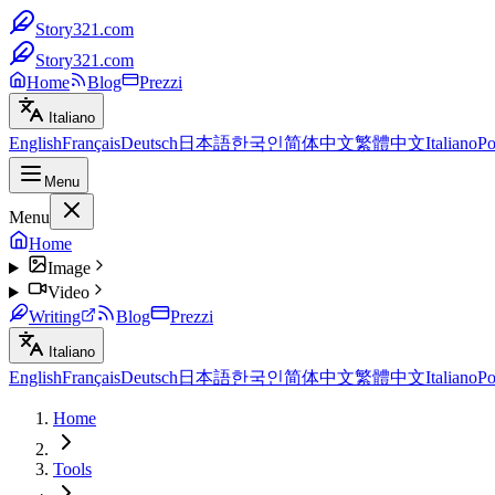
Story321.com
Story321.com
Home
Blog
Prezzi
Italiano
English
Français
Deutsch
日本語
한국인
简体中文
繁體中文
Italiano
Po
Menu
Menu
Home
Image
Video
Writing
Blog
Prezzi
Italiano
English
Français
Deutsch
日本語
한국인
简体中文
繁體中文
Italiano
Po
Home
Tools