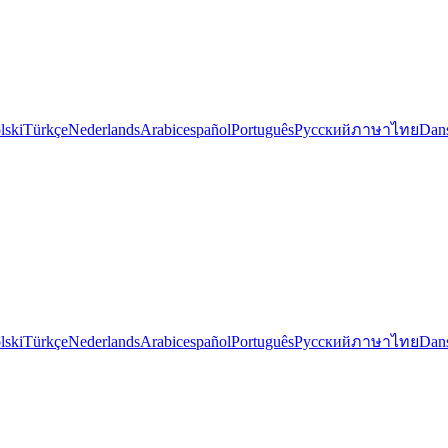
lski
Türkçe
Nederlands
Arabic
español
Português
Русский
ภาษาไทย
Dan
lski
Türkçe
Nederlands
Arabic
español
Português
Русский
ภาษาไทย
Dan