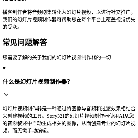
播客制作者将音频剧集转化为幻灯片视频，以进行社交推广。
我们的幻灯片视频制作器可帮助您在每个平台上覆盖视觉优先
的受众。
常见问题解答
您需要了解的关于我们的幻灯片视频制作器的一切
什么是幻灯片视频制作器？
幻灯片视频制作器是一种通过将图像与音频和过渡效果相结合
来创建视频的工具。Story321的幻灯片视频制作器使用AI从您
的音频叙述中自动生成相关的图像，从而创建专业的幻灯片视
频，而无需手动编辑。