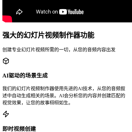
强大的幻灯片视频制作器功能
创建专业幻灯片视频所需的一切，从您的音频内容出发
AI驱动的场景生成
我们的幻灯片视频制作器使用先进的AI技术，从您的音频叙
述中自动生成相关的场景。AI会分析您的内容并创建匹配的
视觉效果，让您的故事栩栩如生。
即时视频创建