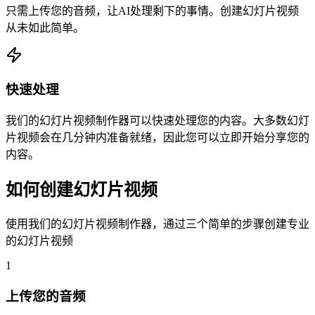
只需上传您的音频，让AI处理剩下的事情。创建幻灯片视频
从未如此简单。
快速处理
我们的幻灯片视频制作器可以快速处理您的内容。大多数幻灯
片视频会在几分钟内准备就绪，因此您可以立即开始分享您的
内容。
如何创建幻灯片视频
使用我们的幻灯片视频制作器，通过三个简单的步骤创建专业
的幻灯片视频
1
上传您的音频