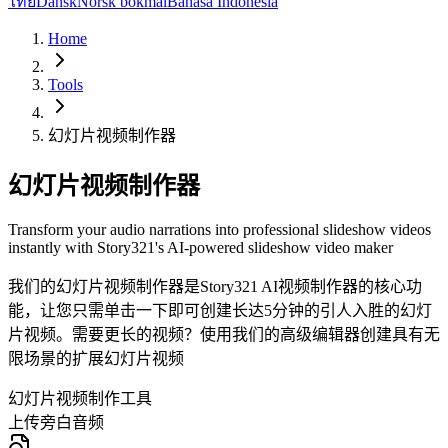
ไทย
Dansk
Norsk bokmål
Bahasa Indonesia
Home
Tools
幻灯片视频制作器
幻灯片视频制作器
Transform your audio narrations into professional slideshow videos
instantly with Story321's AI-powered slideshow video maker
我们的幻灯片视频制作器是Story321 AI视频制作器的核心功
能，让您只需单击一下即可创建长达5分钟的引人入胜的幻灯
片视频。需要更长的视频？使用我们的高级编辑器创建具有无
限场景的扩展幻灯片视频
幻灯片视频制作工具
上传旁白音频