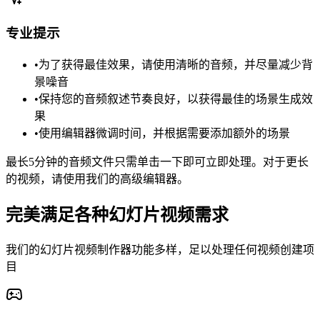
专业提示
•
为了获得最佳效果，请使用清晰的音频，并尽量减少背
景噪音
•
保持您的音频叙述节奏良好，以获得最佳的场景生成效
果
•
使用编辑器微调时间，并根据需要添加额外的场景
最长5分钟的音频文件只需单击一下即可立即处理。对于更长
的视频，请使用我们的高级编辑器。
完美满足各种幻灯片视频需求
我们的幻灯片视频制作器功能多样，足以处理任何视频创建项
目