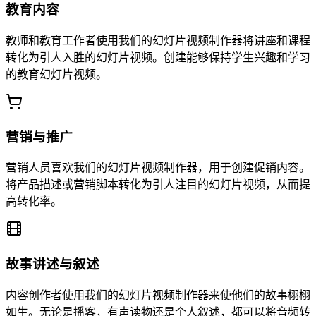
教育内容
教师和教育工作者使用我们的幻灯片视频制作器将讲座和课程
转化为引人入胜的幻灯片视频。创建能够保持学生兴趣和学习
的教育幻灯片视频。
营销与推广
营销人员喜欢我们的幻灯片视频制作器，用于创建促销内容。
将产品描述或营销脚本转化为引人注目的幻灯片视频，从而提
高转化率。
故事讲述与叙述
内容创作者使用我们的幻灯片视频制作器来使他们的故事栩栩
如生。无论是播客，有声读物还是个人叙述，都可以将音频转