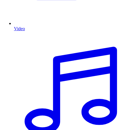
Video