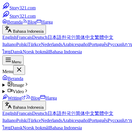
Story321.com
Story321.com
Beranda
Blog
Harga
Bahasa Indonesia
English
Français
Deutsch
日本語
한국인
简体中文
繁體中文
Italiano
Polski
Türkçe
Nederlands
Arabic
español
Português
Русский
ภา
ไทย
Dansk
Norsk bokmål
Bahasa Indonesia
Menu
Menu
Beranda
Image
Video
Writing
Blog
Harga
Bahasa Indonesia
English
Français
Deutsch
日本語
한국인
简体中文
繁體中文
Italiano
Polski
Türkçe
Nederlands
Arabic
español
Português
Русский
ภา
ไทย
Dansk
Norsk bokmål
Bahasa Indonesia