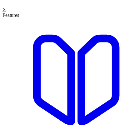
X
Features