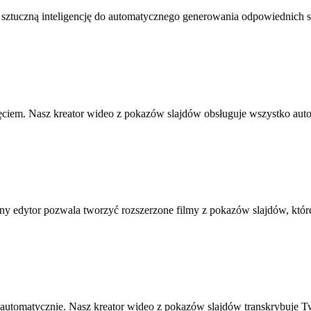
tuczną inteligencję do automatycznego generowania odpowiednich scen
ęciem. Nasz kreator wideo z pokazów slajdów obsługuje wszystko auto
 edytor pozwala tworzyć rozszerzone filmy z pokazów slajdów, które 
tomatycznie. Nasz kreator wideo z pokazów slajdów transkrybuje Twoj