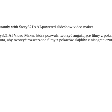
instantly with Story321's AI-powered slideshow video maker
y321 AI Video Maker, która pozwala tworzyć angażujące filmy z pokaz
a, aby tworzyć rozszerzone filmy z pokazów slajdów z nieograniczon