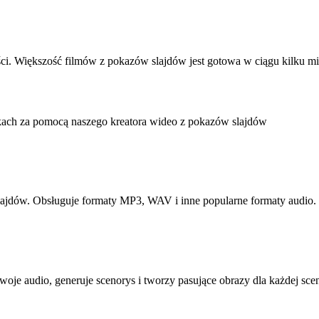
i. Większość filmów z pokazów slajdów jest gotowa w ciągu kilku min
okach za pomocą naszego kreatora wideo z pokazów slajdów
lajdów. Obsługuje formaty MP3, WAV i inne popularne formaty audio. P
je audio, generuje scenorys i tworzy pasujące obrazy dla każdej sceny