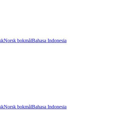
sk
Norsk bokmål
Bahasa Indonesia
sk
Norsk bokmål
Bahasa Indonesia