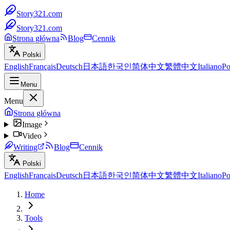
Story321.com
Story321.com
Strona główna
Blog
Cennik
Polski
English
Français
Deutsch
日本語
한국인
简体中文
繁體中文
Italiano
Po
Menu
Menu
Strona główna
Image
Video
Writing
Blog
Cennik
Polski
English
Français
Deutsch
日本語
한국인
简体中文
繁體中文
Italiano
Po
Home
Tools