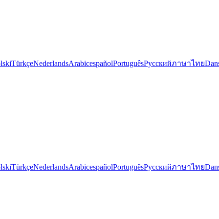
lski
Türkçe
Nederlands
Arabic
español
Português
Русский
ภาษาไทย
Dan
lski
Türkçe
Nederlands
Arabic
español
Português
Русский
ภาษาไทย
Dan