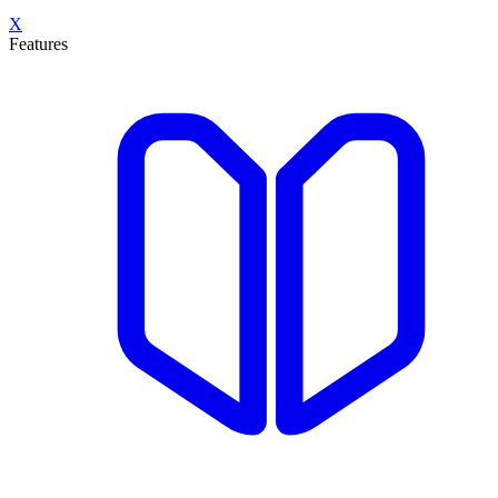
X
Features