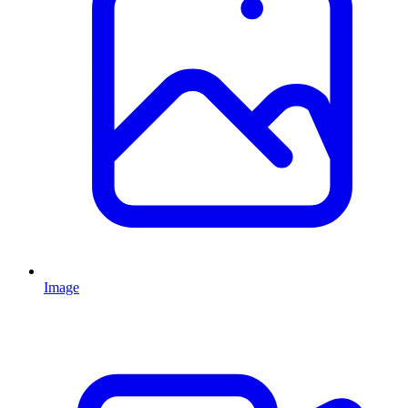
Image