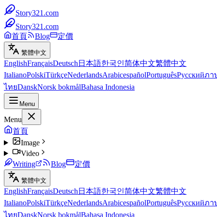
Story321.com
Story321.com
首頁
Blog
定價
繁體中文
English
Français
Deutsch
日本語
한국인
简体中文
繁體中文
Italiano
Polski
Türkçe
Nederlands
Arabic
español
Português
Русский
ภา
ไทย
Dansk
Norsk bokmål
Bahasa Indonesia
Menu
Menu
首頁
Image
Video
Writing
Blog
定價
繁體中文
English
Français
Deutsch
日本語
한국인
简体中文
繁體中文
Italiano
Polski
Türkçe
Nederlands
Arabic
español
Português
Русский
ภา
ไทย
Dansk
Norsk bokmål
Bahasa Indonesia