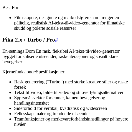
Best For
Filmskapere, designere og markedsførere som trenger en
pålitelig, realistisk AI-tekst-til-video-generator for filmatiske
skudd og polerte sosiale ressurser
Pika 2.x / Turbo / Pro
#
En-setnings Dom En rask, fleksibel AI-tekst-til-video-generator
bygget for stiliserte utseender, raske iterasjoner og sosialt klare
bevegelser.
Kjernefunksjoner/Spesifikasjoner
Rask generering (“Turbo”) med sterke kreative stiler og raske
forsøk
Tekst-til-video, bilde-til-video og stiloverføringsalternativer
Spørsmålsvekter for emner, kamerabevegelser og
handlingsintensitet
Sideforhold for vertikal, kvadratisk og widescreen
Fellesskapsmaler og trendende utseender
Teamfunksjoner og merkevareforhåndsinnstillinger på høyere
nivåer