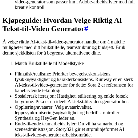
video-generator som passer inn i Adobe-arbeidsflyter med full
kreativ kontroll
Kjøpeguide: Hvordan Velge Riktig AI
Tekst-til-Video Generator
#
Å velge riktig AI-tekst-til-video-generator handler om å matche
muligheter med ditt brukstilfelle, teamstruktur og budsjett. Bruk
denne sjekklisten for å begrense alternativene dine.
Match Brukstilfelle til Modellstyrke
Filmatisk/realisme: Prioriter bevegelseskonsistens,
fysikknøyaktighet og karakterkonsistens. Runway er en sterk
AI-tekst-til-video-generator for dette; Sora 2 er referansen for
banebrytende teknologi.
Sosialt/rask iterasjon: Hastighet, stilisering og enkle forsøk
betyr noe. Pika er en ideell AI-tekst-til-video-generator her.
Opplæring/avatarer: Velg avatarkvalitet,
leppesynkroniseringsnøyaktighet og bedriftskontroller.
Synthesia og HeyGen leder an.
Ende-til-ende teamarbeidsflyter: Du vil ha samarbeid og
sceneadministrasjon. Story321 gir et strømlinjeformet AI-
tekst-til-video-generator arbeidsområde.