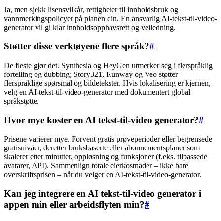
Ja, men sjekk lisensvilkår, rettigheter til innholdsbruk og
vannmerkingspolicyer på planen din. En ansvarlig AI-tekst-til-video-
generator vil gi klar innholdsopphavsrett og veiledning.
Støtter disse verktøyene flere språk?
#
De fleste gjør det. Synthesia og HeyGen utmerker seg i flerspråklig
fortelling og dubbing; Story321, Runway og Veo støtter
flerspråklige spørsmål og bildetekster. Hvis lokalisering er kjernen,
velg en AI-tekst-til-video-generator med dokumentert global
språkstøtte.
Hvor mye koster en AI tekst-til-video generator?
#
Prisene varierer mye. Forvent gratis prøveperioder eller begrensede
gratisnivåer, deretter bruksbaserte eller abonnementsplaner som
skalerer etter minutter, oppløsning og funksjoner (f.eks. tilpassede
avatarer, API). Sammenlign totale eierkostnader – ikke bare
overskriftsprisen – når du velger en AI-tekst-til-video-generator.
Kan jeg integrere en AI tekst-til-video generator i
appen min eller arbeidsflyten min?
#