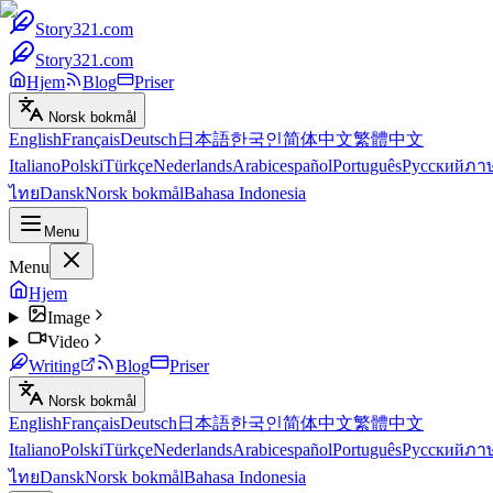
Story321.com
Story321.com
Hjem
Blog
Priser
Norsk bokmål
English
Français
Deutsch
日本語
한국인
简体中文
繁體中文
Italiano
Polski
Türkçe
Nederlands
Arabic
español
Português
Русский
ภา
ไทย
Dansk
Norsk bokmål
Bahasa Indonesia
Menu
Menu
Hjem
Image
Video
Writing
Blog
Priser
Norsk bokmål
English
Français
Deutsch
日本語
한국인
简体中文
繁體中文
Italiano
Polski
Türkçe
Nederlands
Arabic
español
Português
Русский
ภา
ไทย
Dansk
Norsk bokmål
Bahasa Indonesia