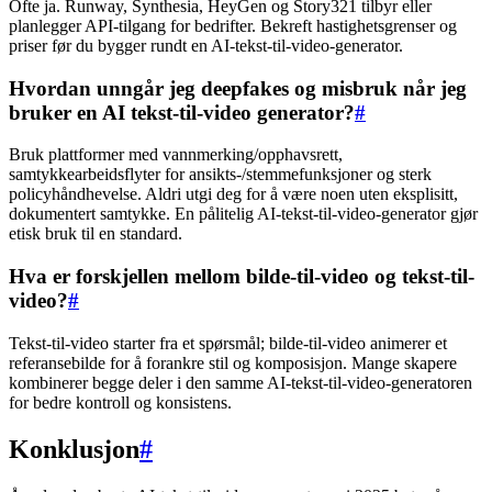
Ofte ja. Runway, Synthesia, HeyGen og Story321 tilbyr eller
planlegger API-tilgang for bedrifter. Bekreft hastighetsgrenser og
priser før du bygger rundt en AI-tekst-til-video-generator.
Hvordan unngår jeg deepfakes og misbruk når jeg
bruker en AI tekst-til-video generator?
#
Bruk plattformer med vannmerking/opphavsrett,
samtykkearbeidsflyter for ansikts-/stemmefunksjoner og sterk
policyhåndhevelse. Aldri utgi deg for å være noen uten eksplisitt,
dokumentert samtykke. En pålitelig AI-tekst-til-video-generator gjør
etisk bruk til en standard.
Hva er forskjellen mellom bilde-til-video og tekst-til-
video?
#
Tekst-til-video starter fra et spørsmål; bilde-til-video animerer et
referansebilde for å forankre stil og komposisjon. Mange skapere
kombinerer begge deler i den samme AI-tekst-til-video-generatoren
for bedre kontroll og konsistens.
Konklusjon
#