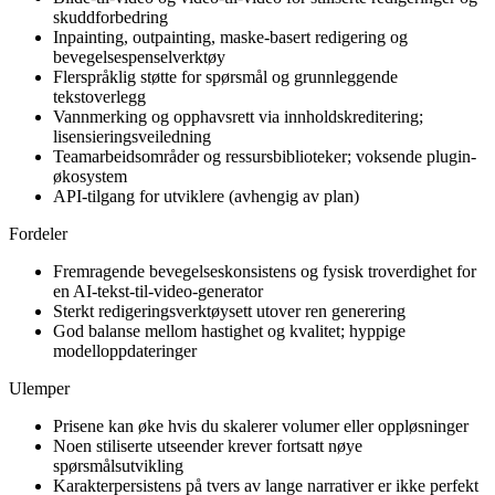
skuddforbedring
Inpainting, outpainting, maske-basert redigering og
bevegelsespenselverktøy
Flerspråklig støtte for spørsmål og grunnleggende
tekstoverlegg
Vannmerking og opphavsrett via innholdskreditering;
lisensieringsveiledning
Teamarbeidsområder og ressursbiblioteker; voksende plugin-
økosystem
API-tilgang for utviklere (avhengig av plan)
Fordeler
Fremragende bevegelseskonsistens og fysisk troverdighet for
en AI-tekst-til-video-generator
Sterkt redigeringsverktøysett utover ren generering
God balanse mellom hastighet og kvalitet; hyppige
modelloppdateringer
Ulemper
Prisene kan øke hvis du skalerer volumer eller oppløsninger
Noen stiliserte utseender krever fortsatt nøye
spørsmålsutvikling
Karakterpersistens på tvers av lange narrativer er ikke perfekt