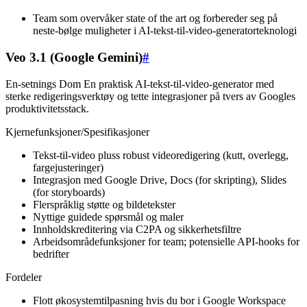
Team som overvåker state of the art og forbereder seg på
neste-bølge muligheter i AI-tekst-til-video-generatorteknologi
Veo 3.1 (Google Gemini)
#
En-setnings Dom En praktisk AI-tekst-til-video-generator med
sterke redigeringsverktøy og tette integrasjoner på tvers av Googles
produktivitetsstack.
Kjernefunksjoner/Spesifikasjoner
Tekst-til-video pluss robust videoredigering (kutt, overlegg,
fargejusteringer)
Integrasjon med Google Drive, Docs (for skripting), Slides
(for storyboards)
Flerspråklig støtte og bildetekster
Nyttige guidede spørsmål og maler
Innholdskreditering via C2PA og sikkerhetsfiltre
Arbeidsområdefunksjoner for team; potensielle API-hooks for
bedrifter
Fordeler
Flott økosystemtilpasning hvis du bor i Google Workspace