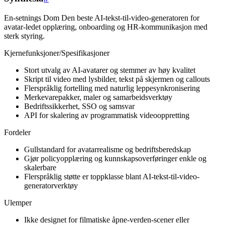
En-setnings Dom Den beste AI-tekst-til-video-generatoren for
avatar-ledet opplæring, onboarding og HR-kommunikasjon med
sterk styring.
Kjernefunksjoner/Spesifikasjoner
Stort utvalg av AI-avatarer og stemmer av høy kvalitet
Skript til video med lysbilder, tekst på skjermen og callouts
Flerspråklig fortelling med naturlig leppesynkronisering
Merkevarepakker, maler og samarbeidsverktøy
Bedriftssikkerhet, SSO og samsvar
API for skalering av programmatisk videooppretting
Fordeler
Gullstandard for avatarrealisme og bedriftsberedskap
Gjør policyopplæring og kunnskapsoverføringer enkle og
skalerbare
Flerspråklig støtte er toppklasse blant AI-tekst-til-video-
generatorverktøy
Ulemper
Ikke designet for filmatiske åpne-verden-scener eller