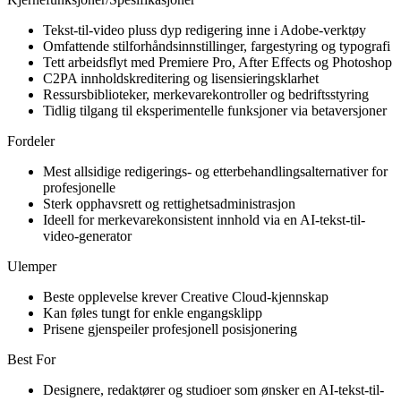
Tekst-til-video pluss dyp redigering inne i Adobe-verktøy
Omfattende stilforhåndsinnstillinger, fargestyring og typografi
Tett arbeidsflyt med Premiere Pro, After Effects og Photoshop
C2PA innholdskreditering og lisensieringsklarhet
Ressursbiblioteker, merkevarekontroller og bedriftsstyring
Tidlig tilgang til eksperimentelle funksjoner via betaversjoner
Fordeler
Mest allsidige redigerings- og etterbehandlingsalternativer for
profesjonelle
Sterk opphavsrett og rettighetsadministrasjon
Ideell for merkevarekonsistent innhold via en AI-tekst-til-
video-generator
Ulemper
Beste opplevelse krever Creative Cloud-kjennskap
Kan føles tungt for enkle engangsklipp
Prisene gjenspeiler profesjonell posisjonering
Best For
Designere, redaktører og studioer som ønsker en AI-tekst-til-