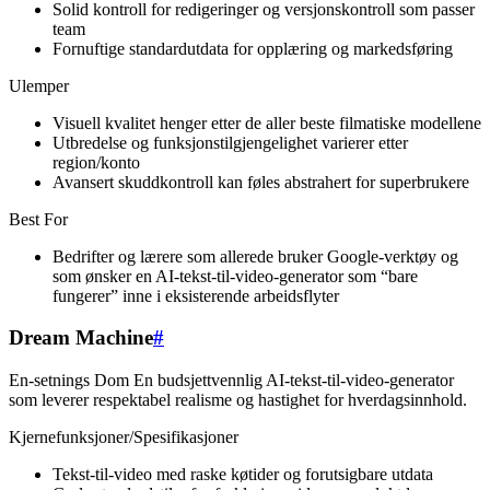
Solid kontroll for redigeringer og versjonskontroll som passer
team
Fornuftige standardutdata for opplæring og markedsføring
Ulemper
Visuell kvalitet henger etter de aller beste filmatiske modellene
Utbredelse og funksjonstilgjengelighet varierer etter
region/konto
Avansert skuddkontroll kan føles abstrahert for superbrukere
Best For
Bedrifter og lærere som allerede bruker Google-verktøy og
som ønsker en AI-tekst-til-video-generator som “bare
fungerer” inne i eksisterende arbeidsflyter
Dream Machine
#
En-setnings Dom En budsjettvennlig AI-tekst-til-video-generator
som leverer respektabel realisme og hastighet for hverdagsinnhold.
Kjernefunksjoner/Spesifikasjoner
Tekst-til-video med raske køtider og forutsigbare utdata