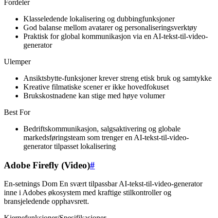
Fordeler
Klasseledende lokalisering og dubbingfunksjoner
God balanse mellom avatarer og personaliseringsverktøy
Praktisk for global kommunikasjon via en AI-tekst-til-video-
generator
Ulemper
Ansiktsbytte-funksjoner krever streng etisk bruk og samtykke
Kreative filmatiske scener er ikke hovedfokuset
Brukskostnadene kan stige med høye volumer
Best For
Bedriftskommunikasjon, salgsaktivering og globale
markedsføringsteam som trenger en AI-tekst-til-video-
generator tilpasset lokalisering
Adobe Firefly (Video)
#
En-setnings Dom En svært tilpassbar AI-tekst-til-video-generator
inne i Adobes økosystem med kraftige stilkontroller og
bransjeledende opphavsrett.
Kjernefunksjoner/Spesifikasjoner