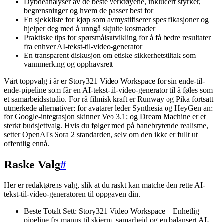
Dybdeanalyser av de beste verktøyene, inkludert styrker,
begrensninger og hvem de passer best for
En sjekkliste for kjøp som avmystifiserer spesifikasjoner og
hjelper deg med å unngå skjulte kostnader
Praktiske tips for spørsmålsutvikling for å få bedre resultater
fra enhver AI-tekst-til-video-generator
En transparent diskusjon om etiske sikkerhetstiltak som
vannmerking og opphavsrett
Vårt toppvalg i år er Story321 Video Workspace for sin ende-til-
ende-pipeline som får en AI-tekst-til-video-generator til å føles som
et samarbeidsstudio. For rå filmisk kraft er Runway og Pika fortsatt
utmerkede alternativer; for avatarer leder Synthesia og HeyGen an;
for Google-integrasjon skinner Veo 3.1; og Dream Machine er et
sterkt budsjettvalg. Hvis du følger med på banebrytende realisme,
setter OpenAI's Sora 2 standarden, selv om den ikke er fullt ut
offentlig ennå.
Raske Valg
#
Her er redaktørens valg, slik at du raskt kan matche den rette AI-
tekst-til-video-generatoren til oppgaven din.
Beste Totalt Sett: Story321 Video Workspace – Enhetlig
pipeline fra manus til skjerm, samarbeid og en balansert AI-