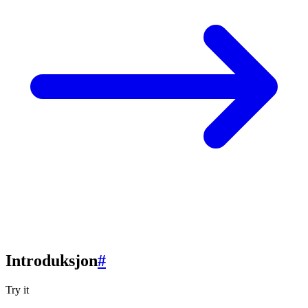
Introduksjon
#
Try it