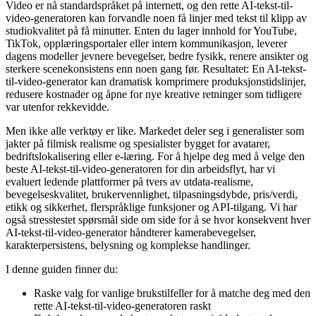
Video er nå standardspråket på internett, og den rette AI-tekst-til-
video-generatoren kan forvandle noen få linjer med tekst til klipp av
studiokvalitet på få minutter. Enten du lager innhold for YouTube,
TikTok, opplæringsportaler eller intern kommunikasjon, leverer
dagens modeller jevnere bevegelser, bedre fysikk, renere ansikter og
sterkere scenekonsistens enn noen gang før. Resultatet: En AI-tekst-
til-video-generator kan dramatisk komprimere produksjonstidslinjer,
redusere kostnader og åpne for nye kreative retninger som tidligere
var utenfor rekkevidde.
Men ikke alle verktøy er like. Markedet deler seg i generalister som
jakter på filmisk realisme og spesialister bygget for avatarer,
bedriftslokalisering eller e-læring. For å hjelpe deg med å velge den
beste AI-tekst-til-video-generatoren for din arbeidsflyt, har vi
evaluert ledende plattformer på tvers av utdata-realisme,
bevegelseskvalitet, brukervennlighet, tilpasningsdybde, pris/verdi,
etikk og sikkerhet, flerspråklige funksjoner og API-tilgang. Vi har
også stresstestet spørsmål side om side for å se hvor konsekvent hver
AI-tekst-til-video-generator håndterer kamerabevegelser,
karakterpersistens, belysning og komplekse handlinger.
I denne guiden finner du:
Raske valg for vanlige brukstilfeller for å matche deg med den
rette AI-tekst-til-video-generatoren raskt