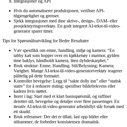
Integrasjoner og API
Hvis du automatiserer produksjonen, verifiser API-
tilgjengelighet og grenser.
Sjekk integrasjoner med dine skrive-, design-, DAM- eller
prosjektstyringsverktøy. En godt integrert AI-tekst-til-video-
generator sparer timer.
Tips for Spørsmålsutvikling for Bedre Resultater
Vær spesifikk om emne, handling, miljø og kamera: “En
tabby katt som hopper over en kjøkkenøy i marmor, gylden
time baklys, håndholdt kamera, liten dybdeskarphet.”
Bruk struktur: Emne; Handling; Stil/Belysning; Kamera;
Varighet. Mange AI-tekst-til-video-generatorverktøy reagerer
pålitelig på dette formatet.
Kontroller bevegelse: Legg til “sakte dolly inn” eller “statisk
stativ” for å redusere risting; spesifiser bildefrekvens eller
kadens hvis støttet.
Iterer i lag: Start med et klart basisspørsmål, og raffiner
deretter stil, bevegelse og detaljer over flere passeringer. En
iterativ AI-tekst-til-video-generator arbeidsflyt slår forsøk med
ett skudd.
Bruk referanser: Der det er tillatt, last opp bilder eller
stilrammer; de forbedrer konsistensen dramatisk.