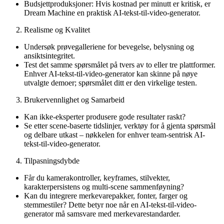
Budsjettproduksjoner: Hvis kostnad per minutt er kritisk, er
Dream Machine en praktisk AI-tekst-til-video-generator.
Realisme og Kvalitet
Undersøk prøvegalleriene for bevegelse, belysning og
ansiktsintegritet.
Test det samme spørsmålet på tvers av to eller tre plattformer.
Enhver AI-tekst-til-video-generator kan skinne på nøye
utvalgte demoer; spørsmålet ditt er den virkelige testen.
Brukervennlighet og Samarbeid
Kan ikke-eksperter produsere gode resultater raskt?
Se etter scene-baserte tidslinjer, verktøy for å gjenta spørsmål
og delbare utkast – nøkkelen for enhver team-sentrisk AI-
tekst-til-video-generator.
Tilpasningsdybde
Får du kamerakontroller, keyframes, stilvekter,
karakterpersistens og multi-scene sammenføyning?
Kan du integrere merkevarepakker, fonter, farger og
stemmestiler? Dette betyr noe når en AI-tekst-til-video-
generator må samsvare med merkevarestandarder.