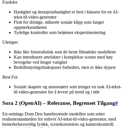
Fordeler
Hastighet og iterasjonshastighet er best i klassen for en AI-
tekst-til-video-generator
Flott for dristige, stiliserte sosiale klipp som fanger
oppmerksomheten
Tydelige kontroller som belønner eksperimentering
Ulemper
Ikke like fotorealistisk som de beste filmatiske modellene
Kan introdusere artefakter i komplekse scener med høy
bevegelse ved lengre varighet
Bedriftsstyringsfunksjoner forbedres, men er ikke dypest
Best For
Sosiale skapere og annonsører som trenger en rask AI-tekst-
til-video-generator for å levere på trend og i tide
Sora 2 (OpenAI) – Referanse, Begrenset Tilgang
#
En-setnings Dom Den banebrytende modellen som setter
realismestandarden for enhver AI-tekst-til-video-generator, med
bemerkelsesverdig fysikk, scenekonsistens og kamerakontroll;