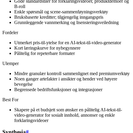
Gode standardstiler for forklaringsvideoer, produktdemoer og
B-roll
Enkle spørsmål og scene-sammenføyningsverktøy
Bruksbaserte kreditter; tilgjengelig inngangspris
Grunnleggende vannmerking og lisensieringsveiledning
Fordeler
Utmerket pris-til-ytelse for en AI-tekst-til-video-generator
Kort læringskurve for nybegynnere
Pålitelig for repeterbare formater
Ulemper
Mindre granulær kontroll sammenlignet med premiumverktøy
Noen ganger artefakter i ansikter og hender ved høyere
bevegelse
Begrensede bedriftsfunksjoner og integrasjoner
Best For
Skapere på et budsjett som ønsker en pålitelig AI-tekst-til-
video-generator for sosialt innhold, annonser og enkle
forklaringsvideoer
Synthesia
#