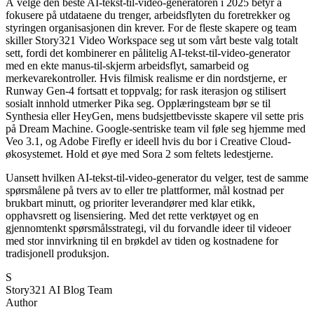
Å velge den beste AI-tekst-til-video-generatoren i 2025 betyr å
fokusere på utdataene du trenger, arbeidsflyten du foretrekker og
styringen organisasjonen din krever. For de fleste skapere og team
skiller Story321 Video Workspace seg ut som vårt beste valg totalt
sett, fordi det kombinerer en pålitelig AI-tekst-til-video-generator
med en ekte manus-til-skjerm arbeidsflyt, samarbeid og
merkevarekontroller. Hvis filmisk realisme er din nordstjerne, er
Runway Gen-4 fortsatt et toppvalg; for rask iterasjon og stilisert
sosialt innhold utmerker Pika seg. Opplæringsteam bør se til
Synthesia eller HeyGen, mens budsjettbevisste skapere vil sette pris
på Dream Machine. Google-sentriske team vil føle seg hjemme med
Veo 3.1, og Adobe Firefly er ideell hvis du bor i Creative Cloud-
økosystemet. Hold et øye med Sora 2 som feltets ledestjerne.
Uansett hvilken AI-tekst-til-video-generator du velger, test de samme
spørsmålene på tvers av to eller tre plattformer, mål kostnad per
brukbart minutt, og prioriter leverandører med klar etikk,
opphavsrett og lisensiering. Med det rette verktøyet og en
gjennomtenkt spørsmålsstrategi, vil du forvandle ideer til videoer
med stor innvirkning til en brøkdel av tiden og kostnadene for
tradisjonell produksjon.
S
Story321 AI Blog Team
Author