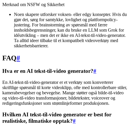
Merknad om NSFW og Sikkerhet
Noen skapere utforsker voksen- eller edgy konsepter. Hvis du
gjør det, sørg for samtykke, lovlighet og plattformpolicy-
justering. For brainstorming av spørsmål med færre
innholdsbegrensninger, kan du bruke en LLM som Grok for
idéutvikling – men det er ikke en AI-tekst-til-video-generator.
Ta alltid ideer tilbake til et kompatibelt videoverktøy med
sikkerhetsbarrierer.
FAQ
#
Hva er en AI tekst-til-video generator?
#
En AI-tekst-til-video-generator er et verktøy som konverterer
skriftlige spørsmål til korte videoklipp, ofte med kontrollerbare stiler,
kamerabevegelser og bevegelse. Mange støtter også bilde-til-video
og video-til-video transformasjoner, bildetekster, voiceover og
redigeringsfunksjoner som strømlinjeformer produksjonen.
Hvilken AI tekst-til-video generator er best for
realistiske, filmatiske opptak?
#