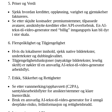
Priser og Verdi
Sjekk hvordan kreditter, oppløsning, varighet og gjentakelser
faktureres.
Se etter skjulte kostnader: premiumstemmer, tilpassede
avatarer, ansiktsbytte-kreditter eller API-overforbruk. En AI-
tekst-til-video-generator med “billig” inngangspris kan bli dyr
i stor skala.
Flerspråklighet og Tilgjengelighet
Hvis du lokaliserer innhold, sjekk native bildetekster,
undertekster og dubbingkvalitet.
Tilgjengelighetsfunksjoner (nøyaktige bildetekster, leselig
skrift) er nøkler til en ansvarlig AI-tekst-til-video-generator
arbeidsflyt.
Etikk, Sikkerhet og Rettigheter
Se etter vannmerking/opphavsrett (C2PA),
samtykkearbeidsflyter for ansikter/stemmer og klare
lisensvilkår.
Bruk en ansvarlig AI-tekst-til-video-generator for å unngå
deepfake-risiko, feilinformasjon og rettighetsbrudd.