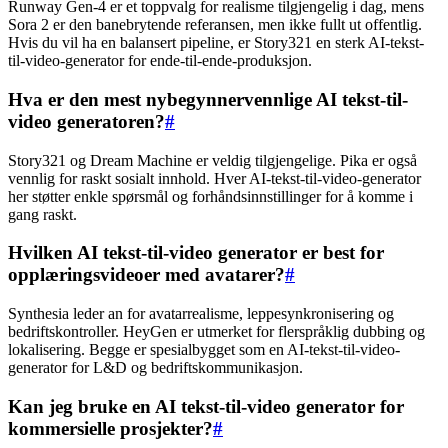
Runway Gen-4 er et toppvalg for realisme tilgjengelig i dag, mens
Sora 2 er den banebrytende referansen, men ikke fullt ut offentlig.
Hvis du vil ha en balansert pipeline, er Story321 en sterk AI-tekst-
til-video-generator for ende-til-ende-produksjon.
Hva er den mest nybegynnervennlige AI tekst-til-
video generatoren?
#
Story321 og Dream Machine er veldig tilgjengelige. Pika er også
vennlig for raskt sosialt innhold. Hver AI-tekst-til-video-generator
her støtter enkle spørsmål og forhåndsinnstillinger for å komme i
gang raskt.
Hvilken AI tekst-til-video generator er best for
opplæringsvideoer med avatarer?
#
Synthesia leder an for avatarrealisme, leppesynkronisering og
bedriftskontroller. HeyGen er utmerket for flerspråklig dubbing og
lokalisering. Begge er spesialbygget som en AI-tekst-til-video-
generator for L&D og bedriftskommunikasjon.
Kan jeg bruke en AI tekst-til-video generator for
kommersielle prosjekter?
#