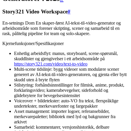
Story321 Video Workspace
#
En-setnings Dom En skaper-først AI-tekst-til-video-generator og
arbeidsområde som forener skripting, scener og samarbeid til en
rask, pålitelig pipeline for team og solo-skapere.
Kjernefunksjoner/Spesifikasjoner
Enhetlig arbeidsflyt: manus, storyboard, scene-spørsmål,
skuddlister og gjengivelser i ett arbeidsområde på
https://story321.com/video/text-to-video
Multi-scene tidslinje: bygg videoer som modulære scener
generert av AI-tekst-til-video-generatoren, og gjenta eller bytt
skudd uten å bryte flyten
Stilstyring: forhåndsinnstillinger for filmisk, anime, produkt,
forklaringsvideo; kamerabevegelser, sideforhold og
glidebrytere for bevegelsesintensitet
Voiceover + bildetekster: auto-VO fra tekst, flerspråklige
undertekster, merkevarefonter og fargepakker
Asset management: importer logoer, referansebilder,
merkevarepaletter; bibliotek med lyd og bakgrunner fra
arkivet
Samarbeid: kommentarer, versjonshistorikk, delbare