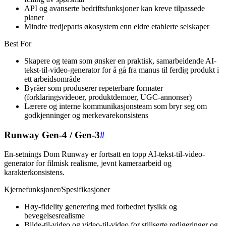
API og avanserte bedriftsfunksjoner kan kreve tilpassede
planer
Mindre tredjeparts økosystem enn eldre etablerte selskaper
Best For
Skapere og team som ønsker en praktisk, samarbeidende AI-
tekst-til-video-generator for å gå fra manus til ferdig produkt i
ett arbeidsområde
Byråer som produserer repeterbare formater
(forklaringsvideoer, produktdemoer, UGC-annonser)
Lærere og interne kommunikasjonsteam som bryr seg om
godkjenninger og merkevarekonsistens
Runway Gen-4 / Gen-3
#
En-setnings Dom Runway er fortsatt en topp AI-tekst-til-video-
generator for filmisk realisme, jevnt kameraarbeid og
karakterkonsistens.
Kjernefunksjoner/Spesifikasjoner
Høy-fidelity generering med forbedret fysikk og
bevegelsesrealisme
Bilde-til-video og video-til-video for stiliserte redigeringer og