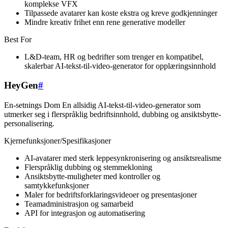
komplekse VFX
Tilpassede avatarer kan koste ekstra og kreve godkjenninger
Mindre kreativ frihet enn rene generative modeller
Best For
L&D-team, HR og bedrifter som trenger en kompatibel,
skalerbar AI-tekst-til-video-generator for opplæringsinnhold
HeyGen
#
En-setnings Dom En allsidig AI-tekst-til-video-generator som
utmerker seg i flerspråklig bedriftsinnhold, dubbing og ansiktsbytte-
personalisering.
Kjernefunksjoner/Spesifikasjoner
AI-avatarer med sterk leppesynkronisering og ansiktsrealisme
Flerspråklig dubbing og stemmekloning
Ansiktsbytte-muligheter med kontroller og
samtykkefunksjoner
Maler for bedriftsforklaringsvideoer og presentasjoner
Teamadministrasjon og samarbeid
API for integrasjon og automatisering