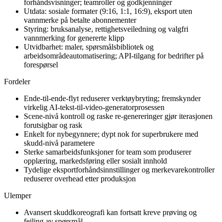
forhåndsvisninger; teamroller og godkjenninger
Utdata: sosiale formater (9:16, 1:1, 16:9), eksport uten
vannmerke på betalte abonnementer
Styring: bruksanalyse, rettighetsveiledning og valgfri
vannmerking for genererte klipp
Utvidbarhet: maler, spørsmålsbibliotek og
arbeidsområdeautomatisering; API-tilgang for bedrifter på
forespørsel
Fordeler
Ende-til-ende-flyt reduserer verktøybryting; fremskynder
virkelig AI-tekst-til-video-generatorprosessen
Scene-nivå kontroll og raske re-genereringer gjør iterasjonen
forutsigbar og rask
Enkelt for nybegynnere; dypt nok for superbrukere med
skudd-nivå parametere
Sterke samarbeidsfunksjoner for team som produserer
opplæring, markedsføring eller sosialt innhold
Tydelige eksportforhåndsinnstillinger og merkevarekontroller
reduserer overhead etter produksjon
Ulemper
Avansert skuddkoreografi kan fortsatt kreve prøving og
feiling av spørsmål