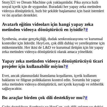
Story321 ve Dream Machine çok yaklaşımlıdır. Pika ayrıca hızlı
sosyal içerik için de uygundur. Buradaki her yapay zeka metinden
videoya dönüştürücü, hızlı bir şekilde başlamanız için basit istemleri
ve ön ayarları destekler.
Avatarlı eğitim videoları için hangi yapay zeka
metinden videoya dönüştürücü en iyisidir?
#
Synthesia, avatar gerçekçiliği, dudak senkronizasyonu ve kurumsal
kontroller için liderdir. HeyGen, çok dilli dublaj ve yerelleştirme için
mükemmeldir. Her ikisi de L&D ve kurumsal iletişim için bir yapay
zeka metinden videoya dönüştürücü olarak amaca yöneliktir.
Yapay zeka metinden videoya dönüştürücüyü ticari
projeler için kullanabilir miyim?
#
Evet, ancak planınızdaki lisanslama koşullarını, içerik kullanım
haklarını ve filigran politikalarını kontrol edin. Sorumlu bir yapay
zeka metinden videoya dönüştürücü, net içerik kaynağı ve rehberlik
sağlayacaktır.
Bu araçlar birden çok dili destekliyor mu?
#
Çoğu destekliyor. Synthesia ve HeyGen, çok dilli anlatım ve dublaj