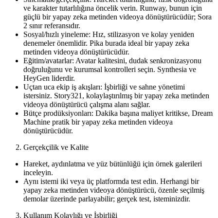
ve karakter tutarlılığına öncelik verin. Runway, bunun için
güçlü bir yapay zeka metinden videoya dönüştürücüdür; Sora
2 sınır referansıdır.
Sosyal/hızlı yineleme: Hız, stilizasyon ve kolay yeniden
denemeler önemlidir. Pika burada ideal bir yapay zeka
metinden videoya dönüştürücüdür.
Eğitim/avatarlar: Avatar kalitesini, dudak senkronizasyonu
doğruluğunu ve kurumsal kontrolleri seçin. Synthesia ve
HeyGen liderdir.
Uçtan uca ekip iş akışları: İşbirliği ve sahne yönetimi
istersiniz. Story321, kolaylaştırılmış bir yapay zeka metinden
videoya dönüştürücü çalışma alanı sağlar.
Bütçe prodüksiyonları: Dakika başına maliyet kritikse, Dream
Machine pratik bir yapay zeka metinden videoya
dönüştürücüdür.
Gerçekçilik ve Kalite
Hareket, aydınlatma ve yüz bütünlüğü için örnek galerileri
inceleyin.
Aynı istemi iki veya üç platformda test edin. Herhangi bir
yapay zeka metinden videoya dönüştürücü, özenle seçilmiş
demolar üzerinde parlayabilir; gerçek test, isteminizdir.
Kullanım Kolaylığı ve İşbirliği