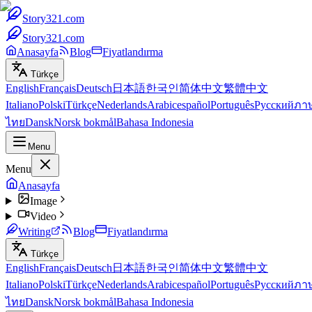
Story321.com
Story321.com
Anasayfa
Blog
Fiyatlandırma
Türkçe
English
Français
Deutsch
日本語
한국인
简体中文
繁體中文
Italiano
Polski
Türkçe
Nederlands
Arabic
español
Português
Русский
ภา
ไทย
Dansk
Norsk bokmål
Bahasa Indonesia
Menu
Menu
Anasayfa
Image
Video
Writing
Blog
Fiyatlandırma
Türkçe
English
Français
Deutsch
日本語
한국인
简体中文
繁體中文
Italiano
Polski
Türkçe
Nederlands
Arabic
español
Português
Русский
ภา
ไทย
Dansk
Norsk bokmål
Bahasa Indonesia