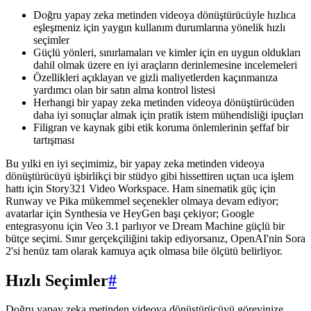
Doğru yapay zeka metinden videoya dönüştürücüyle hızlıca
eşleşmeniz için yaygın kullanım durumlarına yönelik hızlı
seçimler
Güçlü yönleri, sınırlamaları ve kimler için en uygun oldukları
dahil olmak üzere en iyi araçların derinlemesine incelemeleri
Özellikleri açıklayan ve gizli maliyetlerden kaçınmanıza
yardımcı olan bir satın alma kontrol listesi
Herhangi bir yapay zeka metinden videoya dönüştürücüden
daha iyi sonuçlar almak için pratik istem mühendisliği ipuçları
Filigran ve kaynak gibi etik koruma önlemlerinin şeffaf bir
tartışması
Bu yılki en iyi seçimimiz, bir yapay zeka metinden videoya
dönüştürücüyü işbirlikçi bir stüdyo gibi hissettiren uçtan uca işlem
hattı için Story321 Video Workspace. Ham sinematik güç için
Runway ve Pika mükemmel seçenekler olmaya devam ediyor;
avatarlar için Synthesia ve HeyGen başı çekiyor; Google
entegrasyonu için Veo 3.1 parlıyor ve Dream Machine güçlü bir
bütçe seçimi. Sınır gerçekçiliğini takip ediyorsanız, OpenAI'nin Sora
2'si henüz tam olarak kamuya açık olmasa bile ölçütü belirliyor.
Hızlı Seçimler
#
Doğru yapay zeka metinden videoya dönüştürücüyü görevinize