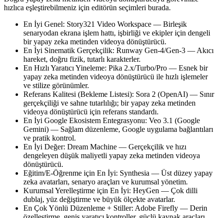
hızlıca eşleştirebilmeniz için editörün seçimleri burada.
En İyi Genel: Story321 Video Workspace — Birleşik
senaryodan ekrana işlem hattı, işbirliği ve ekipler için dengeli
bir yapay zeka metinden videoya dönüştürücü.
En İyi Sinematik Gerçekçilik: Runway Gen-4/Gen-3 — Akıcı
hareket, doğru fizik, tutarlı karakterler.
En Hızlı Yaratıcı Yineleme: Pika 2.x/Turbo/Pro — Esnek bir
yapay zeka metinden videoya dönüştürücü ile hızlı işlemeler
ve stilize görünümler.
Referans Kalitesi (Bekleme Listesi): Sora 2 (OpenAI) — Sınır
gerçekçiliği ve sahne tutarlılığı; bir yapay zeka metinden
videoya dönüştürücü için referans standardı.
En İyi Google Ekosistem Entegrasyonu: Veo 3.1 (Google
Gemini) — Sağlam düzenleme, Google uygulama bağlantıları
ve pratik kontrol.
En İyi Değer: Dream Machine — Gerçekçilik ve hızı
dengeleyen düşük maliyetli yapay zeka metinden videoya
dönüştürücü.
Eğitim/E-Öğrenme için En İyi: Synthesia — Üst düzey yapay
zeka avatarları, senaryo araçları ve kurumsal yönetim.
Kurumsal Yerelleştirme için En İyi: HeyGen — Çok dilli
dublaj, yüz değiştirme ve büyük ölçekte avatarlar.
En Çok Yönlü Düzenleme + Stiller: Adobe Firefly — Derin
özelleştirme, geniş yaratıcı kontroller, güçlü kaynak araçları.