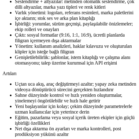
Seslendirme + altyazılar: metinden otomatik seslendirme, çok
dilli altyazılar, marka yazı tipleri ve renk kitleri
Varlık yönetimi: logoları, referans resimleri, marka paletlerini
içe aktarın; stok ses ve arka plan kitaplığı
İşbirliği: yorumlar, sürüm geçmişi, paylaşılabilir önizlemeler;
ekip rolleri ve onayları
Çıktı: sosyal formatlar (9:16, 1:1, 16:9), ücretli planlarda
filigran içermeyen dışa aktarmalar
Yönetim: kullanım analizleri, haklar kılavuzu ve oluşturulan
klipler için isteğe bağlı filigran
Genişletilebilirlik: şablonlar, istem kitaplığı ve çalışma alanı
otomasyonu; talep üzerine kurumsal için API erişimi
Artıları
Uçtan uca akış, araç değiştirmeyi azaltır; yapay zeka metinden
videoya dönüştürücü sürecini gerçekten hızlandırır
Sahne düzeyinde kontrol ve hızlı yeniden oluşturmalar,
yinelemeyi öngörülebilir ve hızlı hale getirir
Yeni başlayanlar için kolay; çekim düzeyinde parametrelerle
uzman kullanıcılar için yeterince derin
Eğitim, pazarlama veya sosyal içerik üreten ekipler için güçlü
işbirliği özellikleri
Net dışa aktarma ön ayarları ve marka kontrolleri, post
prodüksiyon yükünü azaltır