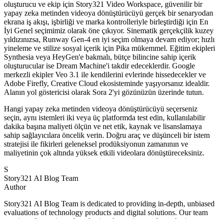
oluşturucu ve ekip için Story321 Video Workspace, güvenilir bir
yapay zeka metinden videoya dönüştürücüyü gerçek bir senaryodan
ekrana iş akışı, işbirliği ve marka kontrolleriyle birleştirdiği için En
İyi Genel seçimimiz olarak öne çıkıyor. Sinematik gerçekçilik kuzey
yıldızınızsa, Runway Gen-4 en iyi seçim olmaya devam ediyor; hızlı
yineleme ve stilize sosyal içerik için Pika mükemmel. Eğitim ekipleri
Synthesia veya HeyGen'e bakmalı, bütçe bilincine sahip içerik
oluşturucular ise Dream Machine'i takdir edeceklerdir. Google
merkezli ekipler Veo 3.1 ile kendilerini evlerinde hissedecekler ve
Adobe Firefly, Creative Cloud ekosisteminde yaşıyorsanız idealdir.
Alanın yol göstericisi olarak Sora 2'yi gözünüzün üzerinde tutun.
Hangi yapay zeka metinden videoya dönüştürücüyü seçerseniz
seçin, aynı istemleri iki veya üç platformda test edin, kullanılabilir
dakika başına maliyeti ölçün ve net etik, kaynak ve lisanslamaya
sahip sağlayıcılara öncelik verin. Doğru araç ve düşünceli bir istem
stratejisi ile fikirleri geleneksel prodüksiyonun zamanının ve
maliyetinin çok altında yüksek etkili videolara dönüştüreceksiniz.
S
Story321 AI Blog Team
Author
Story321 AI Blog Team is dedicated to providing in-depth, unbiased
evaluations of technology products and digital solutions. Our team