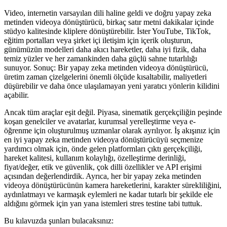
Video, internetin varsayılan dili haline geldi ve doğru yapay zeka
metinden videoya dönüştürücü, birkaç satır metni dakikalar içinde
stüdyo kalitesinde kliplere dönüştürebilir. İster YouTube, TikTok,
eğitim portalları veya şirket içi iletişim için içerik oluşturun,
günümüzün modelleri daha akıcı hareketler, daha iyi fizik, daha
temiz yüzler ve her zamankinden daha güçlü sahne tutarlılığı
sunuyor. Sonuç: Bir yapay zeka metinden videoya dönüştürücü,
üretim zaman çizelgelerini önemli ölçüde kısaltabilir, maliyetleri
düşürebilir ve daha önce ulaşılamayan yeni yaratıcı yönlerin kilidini
açabilir.
Ancak tüm araçlar eşit değil. Piyasa, sinematik gerçekçiliğin peşinde
koşan genelciler ve avatarlar, kurumsal yerelleştirme veya e-
öğrenme için oluşturulmuş uzmanlar olarak ayrılıyor. İş akışınız için
en iyi yapay zeka metinden videoya dönüştürücüyü seçmenize
yardımcı olmak için, önde gelen platformları çıktı gerçekçiliği,
hareket kalitesi, kullanım kolaylığı, özelleştirme derinliği,
fiyat/değer, etik ve güvenlik, çok dilli özellikler ve API erişimi
açısından değerlendirdik. Ayrıca, her bir yapay zeka metinden
videoya dönüştürücünün kamera hareketlerini, karakter sürekliliğini,
aydınlatmayı ve karmaşık eylemleri ne kadar tutarlı bir şekilde ele
aldığını görmek için yan yana istemleri stres testine tabi tuttuk.
Bu kılavuzda şunları bulacaksınız: