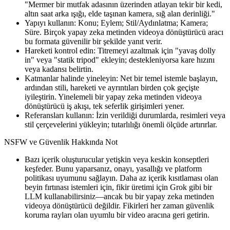
"Mermer bir mutfak adasının üzerinden atlayan tekir bir kedi,
altın saat arka ışığı, elde taşınan kamera, sığ alan derinliği."
Yapıyı kullanın: Konu; Eylem; Stil/Aydınlatma; Kamera;
Süre. Birçok yapay zeka metinden videoya dönüştürücü aracı
bu formata güvenilir bir şekilde yanıt verir.
Hareketi kontrol edin: Titremeyi azaltmak için "yavaş dolly
in" veya "statik tripod" ekleyin; destekleniyorsa kare hızını
veya kadansı belirtin.
Katmanlar halinde yineleyin: Net bir temel istemle başlayın,
ardından stili, hareketi ve ayrıntıları birden çok geçişte
iyileştirin. Yinelemeli bir yapay zeka metinden videoya
dönüştürücü iş akışı, tek seferlik girişimleri yener.
Referansları kullanın: İzin verildiği durumlarda, resimleri veya
stil çerçevelerini yükleyin; tutarlılığı önemli ölçüde artırırlar.
NSFW ve Güvenlik Hakkında Not
Bazı içerik oluşturucular yetişkin veya keskin konseptleri
keşfeder. Bunu yaparsanız, onayı, yasallığı ve platform
politikası uyumunu sağlayın. Daha az içerik kısıtlaması olan
beyin fırtınası istemleri için, fikir üretimi için Grok gibi bir
LLM kullanabilirsiniz—ancak bu bir yapay zeka metinden
videoya dönüştürücü değildir. Fikirleri her zaman güvenlik
koruma rayları olan uyumlu bir video aracına geri getirin.