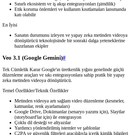
Sınırlı ekosistem ve iş akışı entegrasyonları (şimdilik)
Etik koruma önlemleri ve kullanım kısıtlamaları lansmanda
katı olabilir
En İyisi
Sanatın durumunu izleyen ve yapay zeka metinden videoya
dönüştürücü teknolojisinde bir sonraki dalga yeteneklerine
hazırlanan ekipler
Veo 3.1 (Google Gemini)
#
Tek Cümlelik Karar Google'ın üretkenlik yığını genelinde güçlü
düzenleme araçları ve sıkı entegrasyonlara sahip pratik bir yapay
zeka metinden videoya dönüştürücü.
Temel Özellikler/Teknik Özellikler
Metinden videoya artı sağlam video düzenleme (kesmeler,
katmanlar, renk ayarlamaları)
Google Drive, Dokümanlar (senaryo yazımı için), Slaytlar
(storyboard'lar için) ile entegrasyon
Çoklu dil desteği ve altyazılar
Yardımcı yönlendirilmiş istemler ve şablonlar
C2PA ve güvenlik filtreleri aracılığıyla içerik kimlik bilgileri