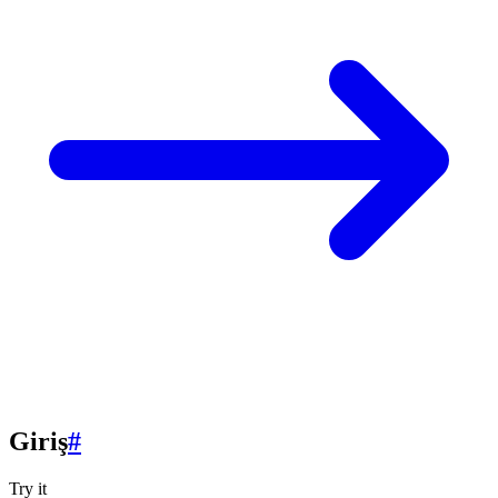
Giriş
#
Try it