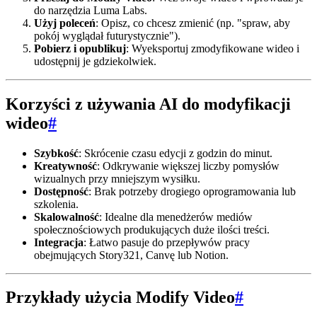
do narzędzia Luma Labs.
Użyj poleceń
: Opisz, co chcesz zmienić (np. "spraw, aby
pokój wyglądał futurystycznie").
Pobierz i opublikuj
: Wyeksportuj zmodyfikowane wideo i
udostępnij je gdziekolwiek.
Korzyści z używania AI do modyfikacji
wideo
#
Szybkość
: Skrócenie czasu edycji z godzin do minut.
Kreatywność
: Odkrywanie większej liczby pomysłów
wizualnych przy mniejszym wysiłku.
Dostępność
: Brak potrzeby drogiego oprogramowania lub
szkolenia.
Skalowalność
: Idealne dla menedżerów mediów
społecznościowych produkujących duże ilości treści.
Integracja
: Łatwo pasuje do przepływów pracy
obejmujących Story321, Canvę lub Notion.
Przykłady użycia Modify Video
#