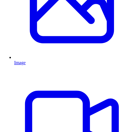
Image