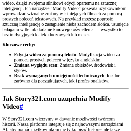
wideo, dzięki swojemu silnikowi edycji opartemu na sztucznej
inteligencji. Ich narzędzie "Modify Video" pozwala użytkownikom
wprowadzać wizualne zmiany w istniejących filmach za pomocą
prostych poleceń tekstowych. Na przykład możesz poprosić
sztuczną inteligencję o zastąpienie nieba zachodem słońca, usunięcie
bałaganu w tle lub dodanie kinowego oświetlenia — wszystko to
bez tradycyjnych klatek kluczowych lub masek.
Kluczowe cechy:
Edycja wideo za pomocą tekstu
: Modyfikacja wideo za
pomocą prostych poleceń w języku angielskim.
Zmiana wyglądu scen
: Zmiana obiektów, środowisk i
stylów.
Brak wymaganych umiejętności technicznych
: Idealne
zarówno dla początkujących, jak i profesjonalistów.
Jak Story321.com uzupełnia Modify
Video
#
W Story321.com wierzymy w dawanie możliwości twórcom
historii. Nasza platforma integruje się z najnowszymi narzędziami
AI, aby pomóc użytkownikom nie tylko pisać historie, ale także