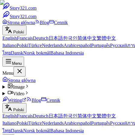
Story321.com
Story321.com
Strona główna
Blog
Cennik
Polski
English
Français
Deutsch
日本語
한국인
简体中文
繁體中文
Italiano
Polski
Türkçe
Nederlands
Arabic
español
Português
Русский
ภา
ไทย
Dansk
Norsk bokmål
Bahasa Indonesia
Menu
Menu
Strona główna
Image
Video
Writing
Blog
Cennik
Polski
English
Français
Deutsch
日本語
한국인
简体中文
繁體中文
Italiano
Polski
Türkçe
Nederlands
Arabic
español
Português
Русский
ภา
ไทย
Dansk
Norsk bokmål
Bahasa Indonesia