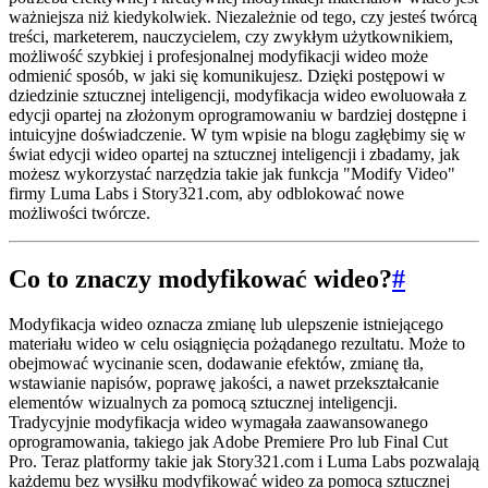
ważniejsza niż kiedykolwiek. Niezależnie od tego, czy jesteś twórcą
treści, marketerem, nauczycielem, czy zwykłym użytkownikiem,
możliwość szybkiej i profesjonalnej modyfikacji wideo może
odmienić sposób, w jaki się komunikujesz. Dzięki postępowi w
dziedzinie sztucznej inteligencji, modyfikacja wideo ewoluowała z
edycji opartej na złożonym oprogramowaniu w bardziej dostępne i
intuicyjne doświadczenie. W tym wpisie na blogu zagłębimy się w
świat edycji wideo opartej na sztucznej inteligencji i zbadamy, jak
możesz wykorzystać narzędzia takie jak funkcja "Modify Video"
firmy Luma Labs i Story321.com, aby odblokować nowe
możliwości twórcze.
Co to znaczy modyfikować wideo?
#
Modyfikacja wideo oznacza zmianę lub ulepszenie istniejącego
materiału wideo w celu osiągnięcia pożądanego rezultatu. Może to
obejmować wycinanie scen, dodawanie efektów, zmianę tła,
wstawianie napisów, poprawę jakości, a nawet przekształcanie
elementów wizualnych za pomocą sztucznej inteligencji.
Tradycyjnie modyfikacja wideo wymagała zaawansowanego
oprogramowania, takiego jak Adobe Premiere Pro lub Final Cut
Pro. Teraz platformy takie jak Story321.com i Luma Labs pozwalają
każdemu bez wysiłku modyfikować wideo za pomocą sztucznej