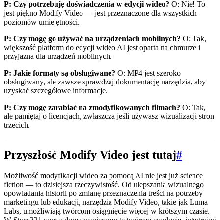
P: Czy potrzebuję doświadczenia w edycji wideo?
O: Nie! To
jest piękno Modify Video — jest przeznaczone dla wszystkich
poziomów umiejętności.
P: Czy mogę go używać na urządzeniach mobilnych?
O: Tak,
większość platform do edycji wideo AI jest oparta na chmurze i
przyjazna dla urządzeń mobilnych.
P: Jakie formaty są obsługiwane?
O: MP4 jest szeroko
obsługiwany, ale zawsze sprawdzaj dokumentację narzędzia, aby
uzyskać szczegółowe informacje.
P: Czy mogę zarabiać na zmodyfikowanych filmach?
O: Tak,
ale pamiętaj o licencjach, zwłaszcza jeśli używasz wizualizacji stron
trzecich.
Przyszłość Modify Video jest tutaj
#
Możliwość modyfikacji wideo za pomocą AI nie jest już science
fiction — to dzisiejsza rzeczywistość. Od ulepszania wizualnego
opowiadania historii po zmianę przeznaczenia treści na potrzeby
marketingu lub edukacji, narzędzia Modify Video, takie jak Luma
Labs, umożliwiają twórcom osiągnięcie więcej w krótszym czasie.
W Story321.com z dumą wspieramy tę twórczą ewolucję, integrując