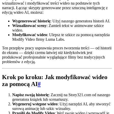
wizualizować i modyfikować treści wideo na podstawie tych
narracji. Łącząc skrypty generowane przez sztuczną inteligencję z
edycją wideo AI, możesz:
Wygenerować historię
: Użyj naszego generatora historii AI.
Wizualizować sceny
: Zamień tekst w animowane szkice
wideo.
Modyfikować wideo
: Ulepsz te szkice za pomocą narzędzia
Modify Video firmy Luma Labs.
Ten przepływ pracy usprawnia proces tworzenia treści — od historii
do ekranu — dzięki czemu łatwiej niż kiedykolwiek jest
produkować profesjonalnie wyglądające filmy bez tradycyjnych
problemów z edycją.
Krok po kroku: Jak modyfikować wideo
za pomocą AI
#
Napisz swoją historię
: Zacznij na Story321.com od naszego
generatora książek lub scenariuszy.
Wygeneruj wstępne wideo
: Użyj narzędzi AI, aby stworzyć
surową animację lub szkic wizualny.
Prześlij do Modify Video
: Weź swoje wideo i wprowadź je