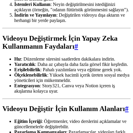
İstemleri Kullanın
: Neyin değiştirilmesini istediğinizi
açıklayın (örneğin, "odanın fütüristik görünmesini sağlayın").
İndirin ve Yayınlayın
: Değiştirilen videoyu dışa aktarın ve
herhangi bir yerde paylaşın.
Videoyu Değiştirmek İçin Yapay Zeka
Kullanmanın Faydaları
#
Hız
: Düzenleme süresini saatlerden dakikalara indirin.
Yaratıcılık
: Daha az çabayla daha fazla görsel fikir keşfedin.
Erişilebilirlik
: Pahalı yazılımlara veya eğitime gerek yok.
Ölçeklenebilirlik
: Yüksek hacimli içerik üreten sosyal medya
yöneticileri için mükemmeldir.
Entegrasyon
: Story321, Canva veya Notion içeren iş
akışlarına kolayca uyar.
Videoyu Değiştir İçin Kullanım Alanları
#
Eğitim İçeriği
: Öğretmenler, video derslerini açıklamalar ve
güncellemelerle değiştirebilir.
Pazarlama Kampanyaları
: Pazarlamacılar, videoları farklı