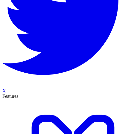
X
Features