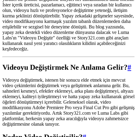
İster içerik üreticisi, pazarlamacı, eğitimci veya sıradan bir kullanıcı
olun, videoyu hızlı ve profesyonelce değiştirme yeteneği, iletişim
kurma şeklinizi dönüştürebilir. Yapay zekadaki gelişmeler sayesinde,
video modifikasyonu karmaşık yazılım tabanlı düzenlemeden daha
erişilebilir ve sezgisel bir deneyime dönüştü. Bu blog yazısında,
yapay zeka destekli video düzenleme dünyasına dalacak ve Luma
Labs'ın "Videoyu Değiştir" özelliği ve Story321.com gibi araçları
kullanarak nasıl yeni yaratıcı olasılıkların kilidini açabileceğinizi
keşfedeceğiz.
Videoyu Değiştirmek Ne Anlama Gelir?
#
Videoyu değiştirmek, istenen bir sonucu elde etmek için mevcut
video çekimlerini değiştirmek veya geliştirmek anlamına gelir. Bu,
sahneleri kesmeyi, efektler eklemeyi, arka planı değiştirmeyi, altyazı
eklemeyi, kaliteyi iyileştirmeyi ve hatta yapay zeka kullanarak görsel
öğeleri dönüştürmeyi içerebilir. Geleneksel olarak, video
modifikasyonu Adobe Premiere Pro veya Final Cut Pro gibi gelişmiş
yazılımlar gerektiriyordu. Artık Story321.com ve Luma Labs gibi
platformlar, herkesin yapay zeka aracılığıyla videoyu zahmetsizce
değiştirmesine olanak tanıyor.