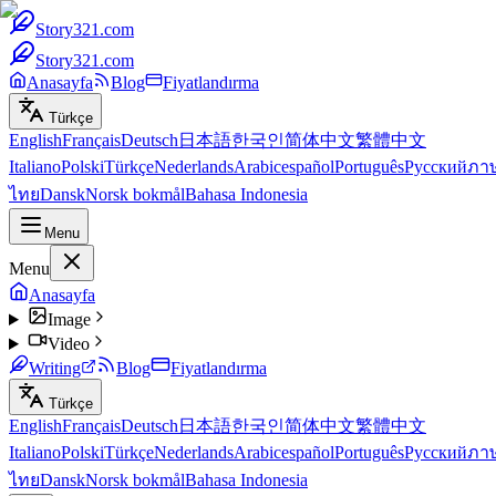
Story321.com
Story321.com
Anasayfa
Blog
Fiyatlandırma
Türkçe
English
Français
Deutsch
日本語
한국인
简体中文
繁體中文
Italiano
Polski
Türkçe
Nederlands
Arabic
español
Português
Русский
ภา
ไทย
Dansk
Norsk bokmål
Bahasa Indonesia
Menu
Menu
Anasayfa
Image
Video
Writing
Blog
Fiyatlandırma
Türkçe
English
Français
Deutsch
日本語
한국인
简体中文
繁體中文
Italiano
Polski
Türkçe
Nederlands
Arabic
español
Português
Русский
ภา
ไทย
Dansk
Norsk bokmål
Bahasa Indonesia