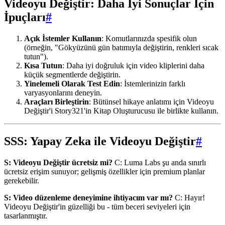
Videoyu Değiştir: Daha İyi Sonuçlar İçin
İpuçları
#
Açık İstemler Kullanın
: Komutlarınızda spesifik olun
(örneğin, "Gökyüzünü gün batımıyla değiştirin, renkleri sıcak
tutun").
Kısa Tutun
: Daha iyi doğruluk için video kliplerini daha
küçük segmentlerde değiştirin.
Yinelemeli Olarak Test Edin
: İstemlerinizin farklı
varyasyonlarını deneyin.
Araçları Birleştirin
: Bütünsel hikaye anlatımı için Videoyu
Değiştir'i Story321'in Kitap Oluşturucusu ile birlikte kullanın.
SSS: Yapay Zeka ile Videoyu Değiştir
#
S: Videoyu Değiştir ücretsiz mi?
C: Luma Labs şu anda sınırlı
ücretsiz erişim sunuyor; gelişmiş özellikler için premium planlar
gerekebilir.
S: Video düzenleme deneyimine ihtiyacım var mı?
C: Hayır!
Videoyu Değiştir'in güzelliği bu - tüm beceri seviyeleri için
tasarlanmıştır.