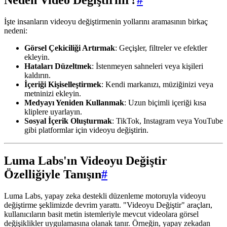
Neden Video Değiştirilir?
#
İşte insanların videoyu değiştirmenin yollarını aramasının birkaç
nedeni:
Görsel Çekiciliği Artırmak
: Geçişler, filtreler ve efektler
ekleyin.
Hataları Düzeltmek
: İstenmeyen sahneleri veya kişileri
kaldırın.
İçeriği Kişiselleştirmek
: Kendi markanızı, müziğinizi veya
metninizi ekleyin.
Medyayı Yeniden Kullanmak
: Uzun biçimli içeriği kısa
kliplere uyarlayın.
Sosyal İçerik Oluşturmak
: TikTok, Instagram veya YouTube
gibi platformlar için videoyu değiştirin.
Luma Labs'ın Videoyu Değiştir
Özelliğiyle Tanışın
#
Luma Labs, yapay zeka destekli düzenleme motoruyla videoyu
değiştirme şeklimizde devrim yarattı. "Videoyu Değiştir" araçları,
kullanıcıların basit metin istemleriyle mevcut videolara görsel
değişiklikler uygulamasına olanak tanır. Örneğin, yapay zekadan