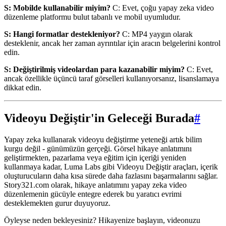
S: Mobilde kullanabilir miyim?
C: Evet, çoğu yapay zeka video
düzenleme platformu bulut tabanlı ve mobil uyumludur.
S: Hangi formatlar destekleniyor?
C: MP4 yaygın olarak
desteklenir, ancak her zaman ayrıntılar için aracın belgelerini kontrol
edin.
S: Değiştirilmiş videolardan para kazanabilir miyim?
C: Evet,
ancak özellikle üçüncü taraf görselleri kullanıyorsanız, lisanslamaya
dikkat edin.
Videoyu Değiştir'in Geleceği Burada
#
Yapay zeka kullanarak videoyu değiştirme yeteneği artık bilim
kurgu değil - günümüzün gerçeği. Görsel hikaye anlatımını
geliştirmekten, pazarlama veya eğitim için içeriği yeniden
kullanmaya kadar, Luma Labs gibi Videoyu Değiştir araçları, içerik
oluşturucuların daha kısa sürede daha fazlasını başarmalarını sağlar.
Story321.com olarak, hikaye anlatımını yapay zeka video
düzenlemenin gücüyle entegre ederek bu yaratıcı evrimi
desteklemekten gurur duyuyoruz.
Öyleyse neden bekleyesiniz? Hikayenize başlayın, videonuzu