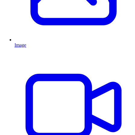
Image