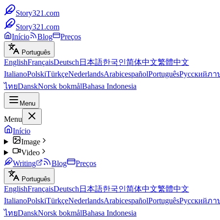
Story321.com
Story321.com
Início
Blog
Preços
Português
English
Français
Deutsch
日本語
한국인
简体中文
繁體中文
Italiano
Polski
Türkçe
Nederlands
Arabic
español
Português
Русский
ภา
ไทย
Dansk
Norsk bokmål
Bahasa Indonesia
Menu
Menu
Início
Image
Video
Writing
Blog
Preços
Português
English
Français
Deutsch
日本語
한국인
简体中文
繁體中文
Italiano
Polski
Türkçe
Nederlands
Arabic
español
Português
Русский
ภา
ไทย
Dansk
Norsk bokmål
Bahasa Indonesia