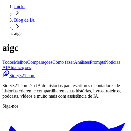
Início
Blog de IA
aigc
aigc
Todos
Melhor
Comparações
Como fazer
Análises
Prompts
Notícias
AI
Atualizações
Story321.com
Story321.com é a IA de histórias para escritores e contadores de
histórias criarem e compartilharem suas histórias, livros, roteiros,
podcasts, vídeos e muito mais com assistência de IA.
Siga-nos