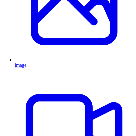
Image