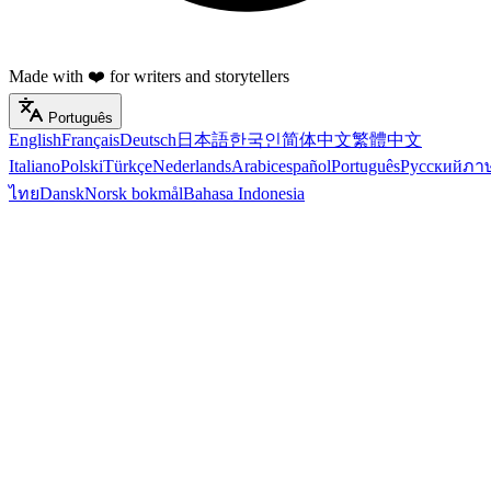
Made with ❤️ for writers and storytellers
Português
English
Français
Deutsch
日本語
한국인
简体中文
繁體中文
Italiano
Polski
Türkçe
Nederlands
Arabic
español
Português
Русский
ภา
ไทย
Dansk
Norsk bokmål
Bahasa Indonesia