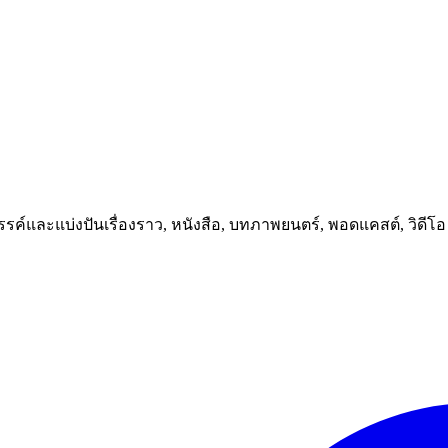
างสรรค์และแบ่งปันเรื่องราว, หนังสือ, บทภาพยนตร์, พอดแคสต์, วิด