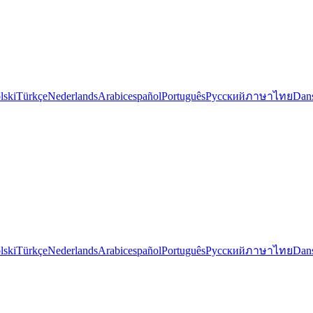
lski
Türkçe
Nederlands
Arabic
español
Português
Русский
ภาษาไทย
Dan
lski
Türkçe
Nederlands
Arabic
español
Português
Русский
ภาษาไทย
Dan