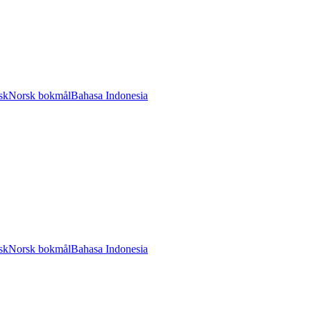
sk
Norsk bokmål
Bahasa Indonesia
sk
Norsk bokmål
Bahasa Indonesia