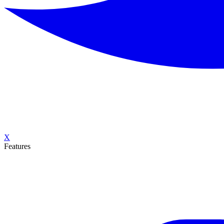
X
Features