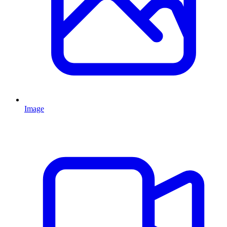
Image