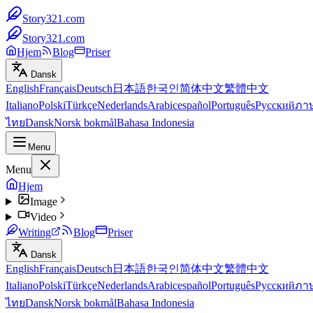
Story321.com
Story321.com
Hjem
Blog
Priser
Dansk
English
Français
Deutsch
日本語
한국인
简体中文
繁體中文
Italiano
Polski
Türkçe
Nederlands
Arabic
español
Português
Русский
ภา
ไทย
Dansk
Norsk bokmål
Bahasa Indonesia
Menu
Menu
Hjem
Image
Video
Writing
Blog
Priser
Dansk
English
Français
Deutsch
日本語
한국인
简体中文
繁體中文
Italiano
Polski
Türkçe
Nederlands
Arabic
español
Português
Русский
ภา
ไทย
Dansk
Norsk bokmål
Bahasa Indonesia