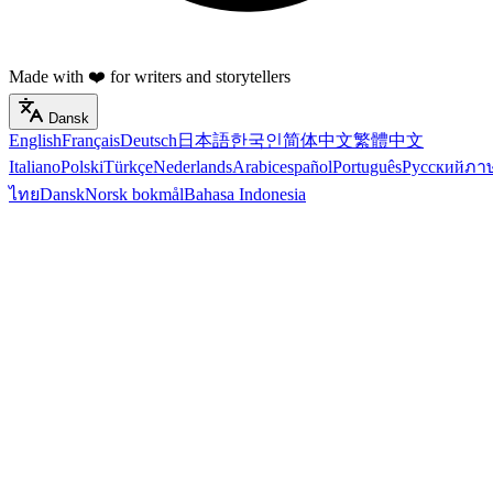
Made with ❤️ for writers and storytellers
Dansk
English
Français
Deutsch
日本語
한국인
简体中文
繁體中文
Italiano
Polski
Türkçe
Nederlands
Arabic
español
Português
Русский
ภา
ไทย
Dansk
Norsk bokmål
Bahasa Indonesia