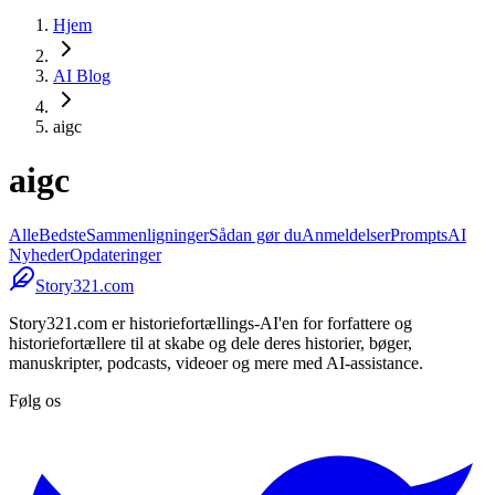
Hjem
AI Blog
aigc
aigc
Alle
Bedste
Sammenligninger
Sådan gør du
Anmeldelser
Prompts
AI
Nyheder
Opdateringer
Story321.com
Story321.com er historiefortællings-AI'en for forfattere og
historiefortællere til at skabe og dele deres historier, bøger,
manuskripter, podcasts, videoer og mere med AI-assistance.
Følg os