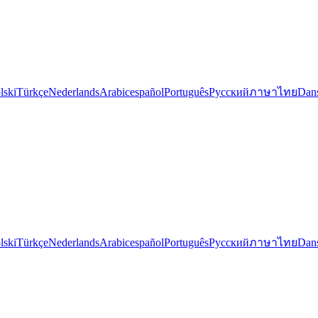
lski
Türkçe
Nederlands
Arabic
español
Português
Русский
ภาษาไทย
Dan
lski
Türkçe
Nederlands
Arabic
español
Português
Русский
ภาษาไทย
Dan