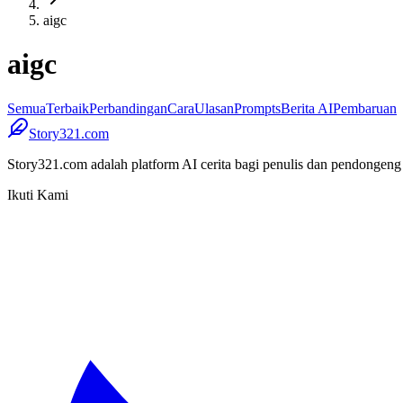
aigc
aigc
Semua
Terbaik
Perbandingan
Cara
Ulasan
Prompts
Berita AI
Pembaruan
Story321.com
Story321.com adalah platform AI cerita bagi penulis dan pendongeng
Ikuti Kami