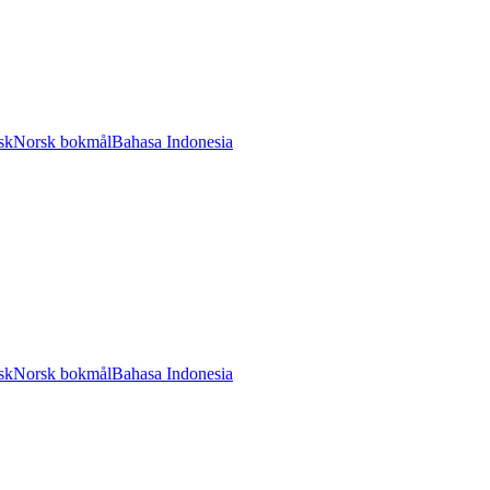
sk
Norsk bokmål
Bahasa Indonesia
sk
Norsk bokmål
Bahasa Indonesia