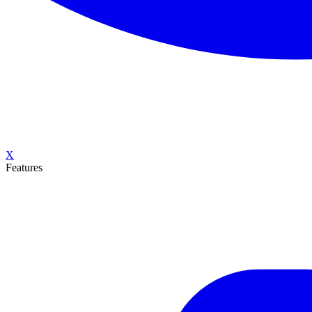
X
Features