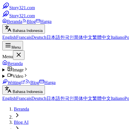
Story321.com
Story321.com
Beranda
Blog
Harga
Bahasa Indonesia
English
Français
Deutsch
日本語
한국인
简体中文
繁體中文
Italiano
Po
Menu
Menu
Beranda
Image
Video
Writing
Blog
Harga
Bahasa Indonesia
English
Français
Deutsch
日本語
한국인
简体中文
繁體中文
Italiano
Po
Beranda
Blog AI