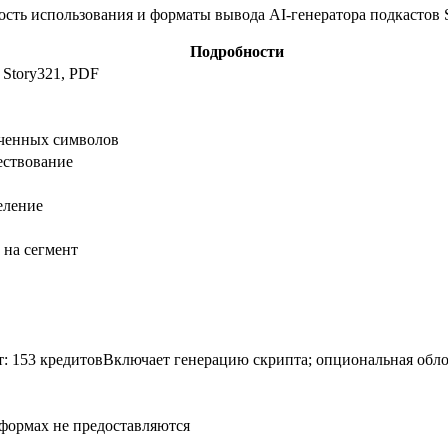
ть использования и форматы вывода AI-генератора подкастов S
Подробности
 Story321, PDF
леченных символов
ествование
еление
 на сегмент
т: 153 кредитов
Включает генерацию скрипта; опциональная обло
формах не предоставляются