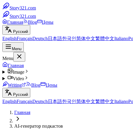
Story321.com
Story321.com
Главная
Blog
Цены
Русский
English
Français
Deutsch
日本語
한국인
简体中文
繁體中文
Italiano
Po
Menu
Menu
Главная
Image
Video
Writing
Blog
Цены
Русский
English
Français
Deutsch
日本語
한국인
简体中文
繁體中文
Italiano
Po
Главная
AI-генератор подкастов