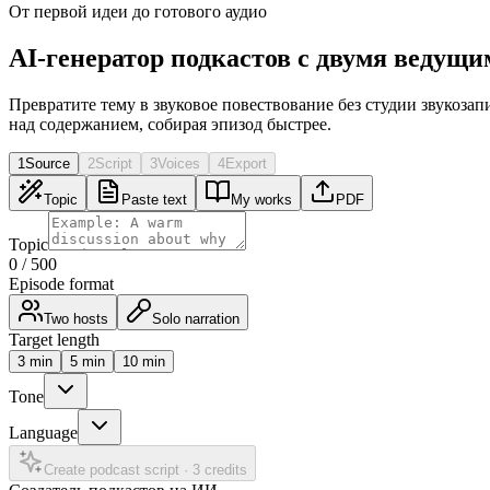
От первой идеи до готового аудио
AI-генератор подкастов с двумя ведущи
Превратите тему в звуковое повествование без студии звукозап
над содержанием, собирая эпизод быстрее.
1
Source
2
Script
3
Voices
4
Export
Topic
Paste text
My works
PDF
Topic
0
/
500
Episode format
Two hosts
Solo narration
Target length
3
min
5
min
10
min
Tone
Language
Create podcast script
·
3 credits