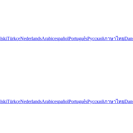
lski
Türkçe
Nederlands
Arabic
español
Português
Русский
ภาษาไทย
Dan
lski
Türkçe
Nederlands
Arabic
español
Português
Русский
ภาษาไทย
Dan