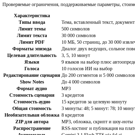
Проверяемые ограничения, поддерживаемые параметры, стоимос
Характеристика
Типы ввода
Тема, вставленный текст, документ
Лимит темы
500 символов
Лимит текста
30 000 символов
Лимит PDF
10 МБ, 50 страниц, до 30 000 изв
Форматы эпизода
Диалог двух ведущих, сольное пов
Целевая длительность
3, 5, 10 минут
Языки
9 языков на выбор плюс автоопред
Голоса
10 голосов ИИ на выбор
Редактирование сценария
До 200 сегментов и 5 000 символов
Show Notes
До 4 000 символов
Формат аудио
MP3
Стоимость сценария
3 кредитов
Стоимость аудио
15 кредитов за целевую минуту
Общая стоимость
3 минуты: 48; 5 минут: 78; 10 мину
Необязательная обложка
8 кредитов
ZIP для автора
MP3, обложка, скрипт и шоу-ноты
Распространение
RSS-хостинг и публикация на плат
Аудиомодель
Gemini 3.1 Flash TTS via fal.ai