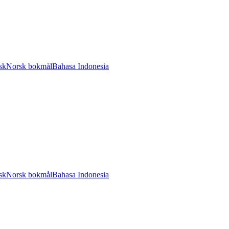
sk
Norsk bokmål
Bahasa Indonesia
sk
Norsk bokmål
Bahasa Indonesia