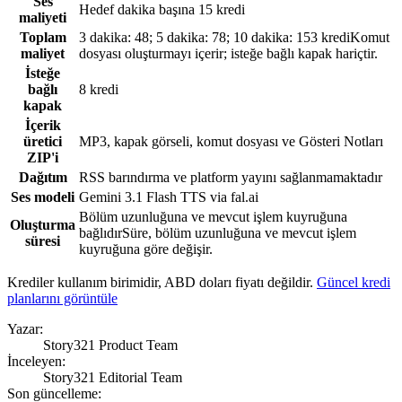
Ses
Hedef dakika başına 15 kredi
maliyeti
Toplam
3 dakika: 48; 5 dakika: 78; 10 dakika: 153 kredi
Komut
maliyet
dosyası oluşturmayı içerir; isteğe bağlı kapak hariçtir.
İsteğe
bağlı
8 kredi
kapak
İçerik
üretici
MP3, kapak görseli, komut dosyası ve Gösteri Notları
ZIP'i
Dağıtım
RSS barındırma ve platform yayını sağlanmamaktadır
Ses modeli
Gemini 3.1 Flash TTS via fal.ai
Bölüm uzunluğuna ve mevcut işlem kuyruğuna
Oluşturma
bağlıdır
Süre, bölüm uzunluğuna ve mevcut işlem
süresi
kuyruğuna göre değişir.
Krediler kullanım birimidir, ABD doları fiyatı değildir.
Güncel kredi
planlarını görüntüle
Yazar
:
Story321 Product Team
İnceleyen
:
Story321 Editorial Team
Son güncelleme
: