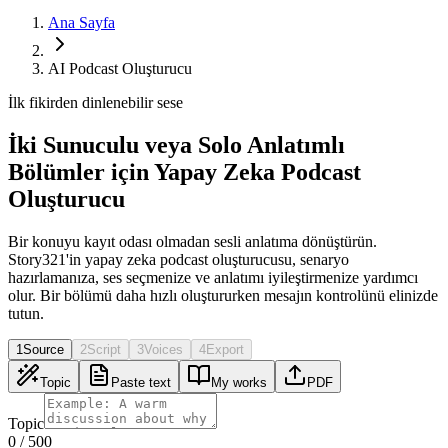
Ana Sayfa
AI Podcast Oluşturucu
İlk fikirden dinlenebilir sese
İki Sunuculu veya Solo Anlatımlı
Bölümler için Yapay Zeka Podcast
Oluşturucu
Bir konuyu kayıt odası olmadan sesli anlatıma dönüştürün.
Story321'in yapay zeka podcast oluşturucusu, senaryo
hazırlamanıza, ses seçmenize ve anlatımı iyileştirmenize yardımcı
olur. Bir bölümü daha hızlı oluştururken mesajın kontrolünü elinizde
tutun.
1
Source
2
Script
3
Voices
4
Export
Topic
Paste text
My works
PDF
Topic
0
/
500