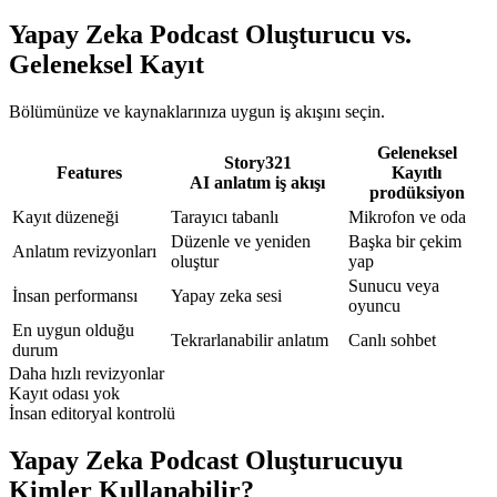
Yapay Zeka Podcast Oluşturucu vs.
Geleneksel Kayıt
Bölümünüze ve kaynaklarınıza uygun iş akışını seçin.
Geleneksel
Story321
Features
Kayıtlı
AI anlatım iş akışı
prodüksiyon
Kayıt düzeneği
Tarayıcı tabanlı
Mikrofon ve oda
Düzenle ve yeniden
Başka bir çekim
Anlatım revizyonları
oluştur
yap
Sunucu veya
İnsan performansı
Yapay zeka sesi
oyuncu
En uygun olduğu
Tekrarlanabilir anlatım
Canlı sohbet
durum
Daha hızlı revizyonlar
Kayıt odası yok
İnsan editoryal kontrolü
Yapay Zeka Podcast Oluşturucuyu
Kimler Kullanabilir?