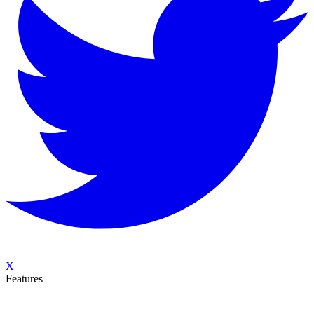
X
Features