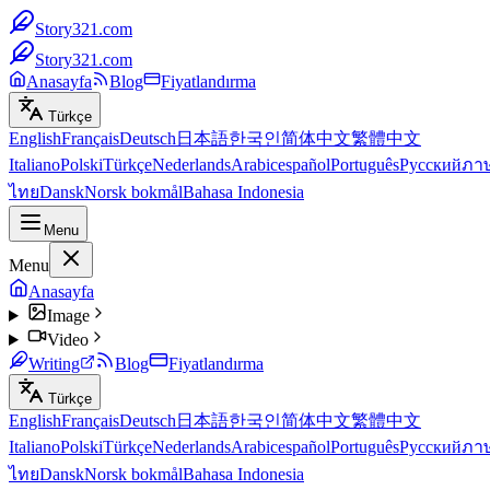
Story321.com
Story321.com
Anasayfa
Blog
Fiyatlandırma
Türkçe
English
Français
Deutsch
日本語
한국인
简体中文
繁體中文
Italiano
Polski
Türkçe
Nederlands
Arabic
español
Português
Русский
ภา
ไทย
Dansk
Norsk bokmål
Bahasa Indonesia
Menu
Menu
Anasayfa
Image
Video
Writing
Blog
Fiyatlandırma
Türkçe
English
Français
Deutsch
日本語
한국인
简体中文
繁體中文
Italiano
Polski
Türkçe
Nederlands
Arabic
español
Português
Русский
ภา
ไทย
Dansk
Norsk bokmål
Bahasa Indonesia