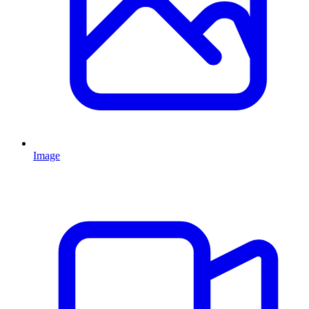
Image