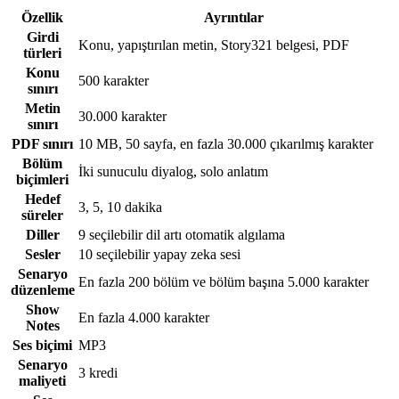
Özellik
Ayrıntılar
Girdi
Konu, yapıştırılan metin, Story321 belgesi, PDF
türleri
Konu
500 karakter
sınırı
Metin
30.000 karakter
sınırı
PDF sınırı
10 MB, 50 sayfa, en fazla 30.000 çıkarılmış karakter
Bölüm
İki sunuculu diyalog, solo anlatım
biçimleri
Hedef
3, 5, 10 dakika
süreler
Diller
9 seçilebilir dil artı otomatik algılama
Sesler
10 seçilebilir yapay zeka sesi
Senaryo
En fazla 200 bölüm ve bölüm başına 5.000 karakter
düzenleme
Show
En fazla 4.000 karakter
Notes
Ses biçimi
MP3
Senaryo
3 kredi
maliyeti