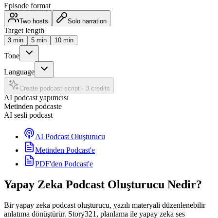
Episode format
Two hosts
Solo narration
Target length
3
min
5
min
10
min
Tone
Language
Create podcast script
·
3 credits
AI podcast yapımcısı
Metinden podcaste
AI sesli podcast
AI Podcast Oluşturucu
Metinden Podcast'e
PDF'den Podcast'e
Yapay Zeka Podcast Oluşturucu Nedir?
Bir yapay zeka podcast oluşturucu, yazılı materyali düzenlenebilir
anlatıma dönüştürür. Story321, planlama ile yapay zeka ses