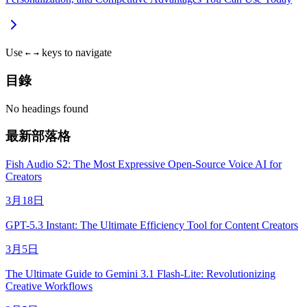
Use
keys to navigate
←
→
目錄
No headings found
最新部落格
Fish Audio S2: The Most Expressive Open-Source Voice AI for
Creators
3月18日
GPT-5.3 Instant: The Ultimate Efficiency Tool for Content Creators
3月5日
The Ultimate Guide to Gemini 3.1 Flash-Lite: Revolutionizing
Creative Workflows