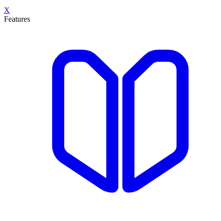
X
Features