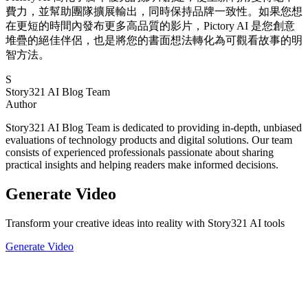
費力，並幫助團隊擴展輸出，同時保持品牌一致性。如果您想
在更短的時間內發布更多高品質的影片，Pictory AI 是您創意
堆疊的絕佳伴侶，也是將您的書面想法轉化為可觀看故事的明
智方法。
S
Story321 AI Blog Team
Author
Story321 AI Blog Team is dedicated to providing in-depth, unbiased
evaluations of technology products and digital solutions. Our team
consists of experienced professionals passionate about sharing
practical insights and helping readers make informed decisions.
Generate Video
Transform your creative ideas into reality with Story321 AI tools
Generate Video