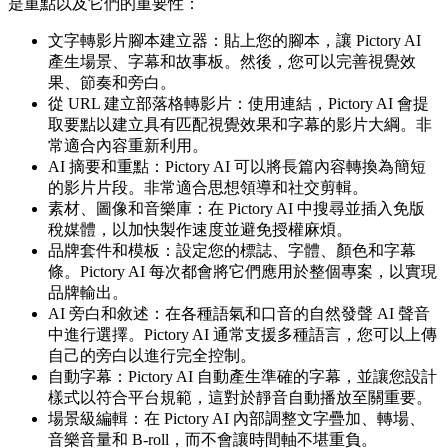
是重點以及它們的重要性：
文字轉影片腳本建立器：貼上您的腳本，讓 Pictory AI
產生場景、字幕和故事板。然後，您可以完善視覺效
果、節奏和旁白。
從 URL 建立部落格轉影片：使用連結，Pictory AI 會提
取要點以建立具有匹配視覺效果和字幕的影片大綱。非
常適合內容重新利用。
AI 摘要和重點：Pictory AI 可以將長篇內容轉換為簡短
的影片片段。非常適合思想領導和社交剪輯。
素材、圖像和音樂庫：在 Pictory AI 中搜尋並插入免版
稅媒體，以加快製作速度並避免授權麻煩。
品牌套件和模板：設定您的標誌、字體、顏色和字幕
條。Pictory AI 每次都會將它們應用於整個專案，以實現
品牌輸出。
AI 旁白和敘述：在各種語氣和口音的自然發聲 AI 聲音
中進行選擇。Pictory AI 通常支援多種語言，您可以上傳
自己的旁白以進行完全控制。
自動字幕：Pictory AI 自動產生準確的字幕，並讓您設計
樣式以符合平台規範，這對於靜音自動播放至關重要。
場景級編輯：在 Pictory AI 內部調整文字疊加、轉場、
音樂音量和 B-roll，而不會讓時間軸不堪重負。