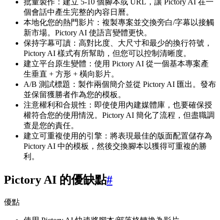
批量製作：建立 5-10 個腳本或 URL，讓 Pictory AI 在一
個會話中產生完整的內容日曆。
本地化您的熱門影片：複製專案並交換旁白/字幕以接觸
新市場。Pictory AI 使語言變體更快。
保持字幕可讀：高對比度、大尺寸和最少的換行符號，
Pictory AI 樣式有所幫助，但您可以控制清晰度。
建立平台原生變體：使用 Pictory AI 從一個基本專案產
生垂直 + 方形 + 橫向影片。
A/B 測試標題：製作兩個簡介並從 Pictory AI 匯出。發布
並保留獲勝者作為您的模板。
注意權利和合規性：即使使用內建媒體庫，也要確保授
權符合您的使用情況。Pictory AI 簡化了流程，但盡職調
查是您的責任。
建立可重複使用的引擎：將表現最佳的版面配置儲存為
Pictory AI 中的模板，然後交換腳本以獲得可重複的勝
利。
Pictory AI 的優缺點
#
優點