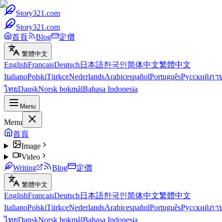
Story321.com
Story321.com
首頁
Blog
定價
繁體中文
English
Français
Deutsch
日本語
한국인
简体中文
繁體中文
Italiano
Polski
Türkçe
Nederlands
Arabic
español
Português
Русский
ภา
ไทย
Dansk
Norsk bokmål
Bahasa Indonesia
Menu
Menu
首頁
Image
Video
Writing
Blog
定價
繁體中文
English
Français
Deutsch
日本語
한국인
简体中文
繁體中文
Italiano
Polski
Türkçe
Nederlands
Arabic
español
Português
Русский
ภา
ไทย
Dansk
Norsk bokmål
Bahasa Indonesia