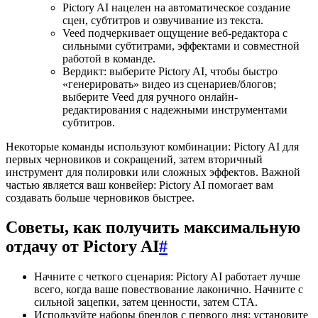
Pictory AI нацелен на автоматическое создание
сцен, субтитров и озвучивание из текста.
Veed подчеркивает ощущение веб-редактора с
сильными субтитрами, эффектами и совместной
работой в команде.
Вердикт: выберите Pictory AI, чтобы быстро
«генерировать» видео из сценариев/блогов;
выберите Veed для ручного онлайн-
редактирования с надежными инструментами
субтитров.
Некоторые команды используют комбинации: Pictory AI для
первых черновиков и сокращений, затем вторичный
инструмент для полировки или сложных эффектов. Важной
частью является ваш конвейер: Pictory AI помогает вам
создавать больше черновиков быстрее.
Советы, как получить максимальную
отдачу от Pictory AI
#
Начните с четкого сценария: Pictory AI работает лучше
всего, когда ваше повествование лаконично. Начните с
сильной зацепки, затем ценности, затем CTA.
Используйте наборы брендов с первого дня: установите