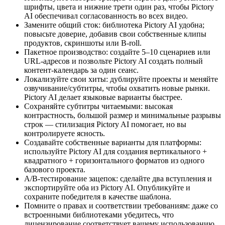
шрифты, цвета и нижние трети один раз, чтобы Pictory
AI обеспечивал согласованность во всех видео.
Замените общий сток: библиотека Pictory AI удобна;
повысьте доверие, добавив свои собственные клипы
продуктов, скриншоты или B-roll.
Пакетное производство: создайте 5–10 сценариев или
URL-адресов и позвольте Pictory AI создать полный
контент-календарь за один сеанс.
Локализуйте свои хиты: дублируйте проекты и меняйте
озвучивание/субтитры, чтобы охватить новые рынки.
Pictory AI делает языковые варианты быстрее.
Сохраняйте субтитры читаемыми: высокая
контрастность, большой размер и минимальные разрывы
строк — стилизация Pictory AI помогает, но вы
контролируете ясность.
Создавайте собственные варианты для платформы:
используйте Pictory AI для создания вертикального +
квадратного + горизонтального форматов из одного
базового проекта.
A/B-тестирование зацепок: сделайте два вступления и
экспортируйте оба из Pictory AI. Опубликуйте и
сохраните победителя в качестве шаблона.
Помните о правах и соответствии требованиям: даже со
встроенными библиотеками убедитесь, что
лицензирование соответствует вашему использованию.