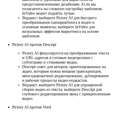
предустановленными дизайнами. Если вы
полагаетесь на сложную настройку шаблонов,
InVideo может подойти лучше.
Вердикт: выберите Pictory AI для быстрого
преобразования сценария/блога в видео и
основные моменты; выберите InVideo для
визуальных эффектов маркетинга на основе
шаблонов.
Pictory AI против Descript
Pictory AI фокусируется на преобразовании текста
и URL-адресов в готовые видеоролики с
субтитрами и стоковыми медиа.
Descript сияет для авторов, ориентированных на
аудио, которым нужна мощная транскрипция,
многодорожечное редактирование, дублирование
и рабочие процессы видео-подкастов.
Вердикт: выберите Pictory AI для упрощенной
сборки видео из текста; выберите Descript для
глубокого редактирования звука с прикрепленным
видео.
Pictory AI против Veed