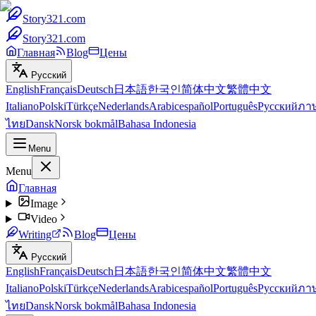
Story321.com
Story321.com
Главная
Blog
Цены
Русский
English
Français
Deutsch
日本語
한국인
简体中文
繁體中文
Italiano
Polski
Türkçe
Nederlands
Arabic
español
Português
Русский
ภา
ไทย
Dansk
Norsk bokmål
Bahasa Indonesia
Menu
Menu
Главная
Image
Video
Writing
Blog
Цены
Русский
English
Français
Deutsch
日本語
한국인
简体中文
繁體中文
Italiano
Polski
Türkçe
Nederlands
Arabic
español
Português
Русский
ภา
ไทย
Dansk
Norsk bokmål
Bahasa Indonesia