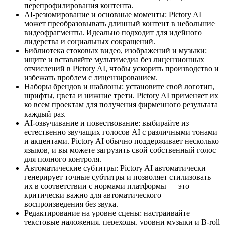
перепрофилирования контента.
AI-резюмирование и основные моменты: Pictory AI
может преобразовывать длинный контент в небольшие
видеофрагменты. Идеально подходит для идейного
лидерства и социальных сокращений.
Библиотека стоковых видео, изображений и музыки:
ищите и вставляйте мультимедиа без лицензионных
отчислений в Pictory AI, чтобы ускорить производство и
избежать проблем с лицензированием.
Наборы брендов и шаблоны: установите свой логотип,
шрифты, цвета и нижние трети. Pictory AI применяет их
ко всем проектам для получения фирменного результата
каждый раз.
AI-озвучивание и повествование: выбирайте из
естественно звучащих голосов AI с различными тонами
и акцентами. Pictory AI обычно поддерживает несколько
языков, и вы можете загрузить свой собственный голос
для полного контроля.
Автоматические субтитры: Pictory AI автоматически
генерирует точные субтитры и позволяет стилизовать
их в соответствии с нормами платформы — это
критически важно для автоматического
воспроизведения без звука.
Редактирование на уровне сцены: настраивайте
текстовые наложения, переходы, уровни музыки и B-roll