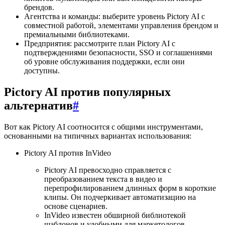
брендов.
Агентства и команды: выберите уровень Pictory AI с
совместной работой, элементами управления брендом и
премиальными библиотеками.
Предприятия: рассмотрите план Pictory AI с
подтверждениями безопасности, SSO и соглашениями
об уровне обслуживания поддержки, если они
доступны.
Pictory AI против популярных
альтернатив
#
Вот как Pictory AI соотносится с общими инструментами,
основанными на типичных вариантах использования:
Pictory AI против InVideo
Pictory AI превосходно справляется с
преобразованием текста в видео и
перепрофилированием длинных форм в короткие
клипы. Он подчеркивает автоматизацию на
основе сценариев.
InVideo известен обширной библиотекой
шаблонов и удобными для маркетологов