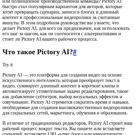
или полноценной производственной команды? Pictory AI
быстро стал популярным вариантом для авторов, которые
хотят превращать сценарии, записи в блогах и длинный
контент в профессиональные видеоролики за считанные
минуты. В этом подробном руководстве вы узнаете, что
делает Pictory AI, для кого он предназначен, как использовать
его шаг за шагом, как он соотносится с альтернативами и
стоит ли Pictory AI вашего рабочего процесса.
Что такое Pictory AI?
#
Try it
Pictory AI — это платформа для создания видео на основе
искусственного интеллекта, которая преобразует текст в
видео, суммирует длинный контент в короткие клипы и
автоматизирует утомительные задачи редактирования, такие
как добавление субтитров, выбор визуальных эффектов и
озвучивание. Pictory AI стремится сократить время и навыки,
необходимые для создания высококачественных видеороликов
для социальных сетей, маркетинга, обучения и образования.
В отличие от традиционных редакторов, Pictory AI строит ваш
рабочий процесс вокруг текста. Вы пишете или вставляете
сценарий, вставляете URL-адрес блога или импортируете