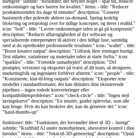
hurtigere" subtitle: "Resultater, der betyder noget – spar tid, reducer
omkostninger og hæv barren for kvalitet." items: - title: "Reducer
produktionstiden fra dage til minutter" description: "Generer
basismesh eller polerede aktiver on-demand. Spring kedelig
blokering og retopologi over for tidlige koncepter, og iterer i realtid."
icon: "bolt" - title: "Lavere omkostninger uden at gå på kompromis"
description: "Reducer afhængigheden af dyr software og
specialiserede entreprenører til aktiver i den tidlige fase, samtidig
med at du opretholder professionelle resultater." icon: "wallet" - title:
"Boost kreativt output" description: "Udforsk flere retninger hurtigt.
Test stilarter, variationer og materialer uden at starte forfra." icon:
"sparkles" - title: "Forenkle samarbejdet" description: "Del
prompter, versioner og eksporter på tværs af dit team, så designere,
marketingfolk og ingeniører forbliver afstemt." icon: "people" - title:
"Konsistente, klar-til-brug outputs" description: "Eksporter rene
modeller i standardformater, der kan tilsluttes dine eksisterende
pipelines – ingen rodede konverteringer eller
kompatibilitetsproblemer." icon: "check-circle" - title: "Ingen stejl
læringskurve" description: "En intuitiv, guidet oplevelse, som alle
kan bruge. Hvis du kan beskrive det, kan du generere det." icon:
"hand-thumbs-up"
funktioner: title: "Funktioner, der forvandler ideer til 3D – hurtigt"
subtitle: "Kraftfuld AI under motorhjelmen, ubesværet kontrol i dine
hænder." items: - title: "Tekst-til-3D-generering" description: "Opnå