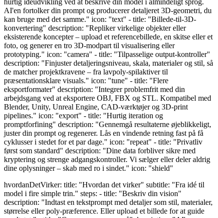
hurtig idéudvikling ved at beskrive din model i almindeligt sprog.
AI'en fortolker din prompt og producerer detaljeret 3D-geometri, du
kan bruge med det samme." icon: "text" - title: "Billede-til-3D-
konvertering" description: "Repliker virkelige objekter eller
eksisterende koncepter – upload et referencebillede, en skitse eller et
foto, og generer en tro 3D-modpart til visualisering eller
prototyping." icon: "camera" - title: "Tilpasselige output-kontroller"
description: "Finjuster detaljeringsniveau, skala, materialer og stil, så
de matcher projektkravene – fra lavpoly-spilaktiver til
præsentationsklare visuals." icon: "tune" - title: "Flere
eksportformater" description: "Integrer problemfrit med din
arbejdsgang ved at eksportere OBJ, FBX og STL. Kompatibel med
Blender, Unity, Unreal Engine, CAD-værktøjer og 3D-print
pipelines." icon: "export" - title: "Hurtig iteration og
promptforfining" description: "Gennemgå resultaterne øjeblikkeligt,
juster din prompt og regenerer. Lås en vindende retning fast på få
cyklusser i stedet for et par dage." icon: "repeat" - title: "Privatliv
først som standard" description: "Dine data forbliver sikre med
kryptering og strenge adgangskontroller. Vi sælger eller deler aldrig
dine oplysninger – skab med ro i sindet." icon: "shield"
hvordanDetVirker: title: "Hvordan det virker" subtitle: "Fra idé til
model i fire simple trin." steps: - title: "Beskriv din vision"
description: "Indtast en tekstprompt med detaljer som stil, materialer,
størrelse eller poly-præference. Eller upload et billede for at guide