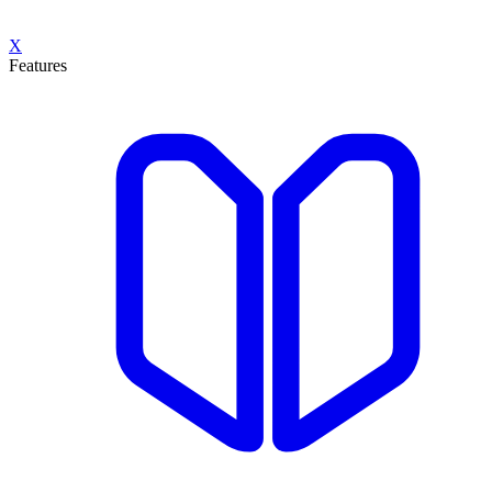
X
Features