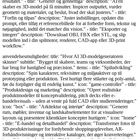
resultatet." - title: "Generer og gennemgå" description: "AI'en
skaber en 3D-model på få minutter. Inspicer outputtet, vurder
geometri og materialer, og beslut, hvad der skal justeres." - title:
"Forfin og tilpas" description: "Juster indstillinger, opdater din
prompt, eller tilføj et referencebillede for at forbedre form, tekstur og
nøjagtighed, indtil det matcher din vision." - title: "Eksporter og
integrer" description: "Download OBJ, FBX eller STL, og slip
modellen ind i din spilmotor, renderer, CAD-app eller 3D-print
workflow."
anvendelsesmuligheder: title: "Hvor AI 3D-modelgeneratoren
skinner" subtitle: "Bygget til skabere, teams og virksomheder, der
har brug for hastighed og præcision." items: - title: "Spiludvikling"
description: "Spin karakterer, rekvisitter og miljøaktiver op til
prototyping eller produktion. Test hurtigt flere stilarter og poly-antal,
før du forpligter dig til endelig kunst." icon: "game-controller" - title:
"Produktdesign og marketing" description: "Opret realistiske
produktmodeller til konceptvalidering, pitch decks eller e-
handelsvisuals – uden at vente på fuld CAD eller studierenderinger."
icon: "box" - title: "Arkitektur og interiør" description: "Generer
rum, møbler, inventar og landskabselementer for at visualisere
layouts og præsentere klientklare koncepter hurtigere." icon: "home"
- title: "E-handel og detailhandel" description: "Transformer fotos til
3D-produktvisninger for fordybende shoppingoplevelser, AR-
forhåndsvisninger og interaktive kataloger, der øger konverteringer."