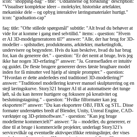
icon: "shopping-bag" - title: "Uddannelse og forskning" description:
"Visualiser komplekse ideer – molekyler, historiske artefakter,
mekaniske dele – og opbyg interaktive læringsmaterialer hurtigt."
icon: "graduation-cap"
faq: title: "Ofte stillede spørgsmål" subtitle: "Alt hvad du behøver at
vide for at komme i gang med selvtillid." items: - question: "Hvem
er AI 3D-modelgeneratoren til?" answer: "Alle, der har brug for 3D-
modeller – spilstudier, produktteams, arkitekter, marketingfolk,
undervisere og begyndere. Hvis du kan beskrive, hvad du har brug
for, kan du generere det." - question: "Er det nemt at bruge, hvis jeg
ikke har nogen 3D-erfaring?" answer: "Ja. Grænsefladen er intuitiv
og guidet. De fleste brugere genererer deres første brugbare model
inden for få minutter ved hjælp af simple prompter." - question:
"Hvordan er dette anderledes end traditionel 3D-modellering?"
answer: "Traditionel modellering kræver manuel skulpturering og en
stejl læringskurve. Story321 bruger AI til at automatisere det tunge
løft, så du kan iterere hurtigere og fokusere på kreativitet og
beslutningstagning." - question: "Hvilke filformater kan jeg
eksportere?" answer: "Du kan eksportere OBJ, FBX og STL. Disse
formater understøttes bredt af Blender, Unity, Unreal Engine, CAD-
værktøjer og 3D-printsoftware." - question: "Kan jeg bruge
modellerne kommercielt?" answer: "Ja – modeller, du genererer, er
dine til at bruge i kommercielle projekter, underlagt Story321's
servicevilkår og eventuelle aktivspecifikke retningslinjer, der vises