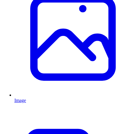
Image