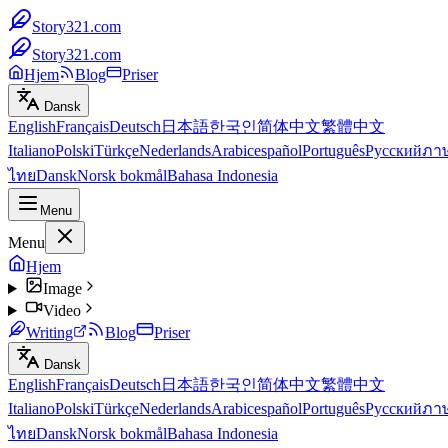
Story321.com
Story321.com
Hjem
Blog
Priser
Dansk
English
Français
Deutsch
日本語
한국인
简体中文
繁體中文
Italiano
Polski
Türkçe
Nederlands
Arabic
español
Português
Русский
ภา
ไทย
Dansk
Norsk bokmål
Bahasa Indonesia
Menu
Menu
Hjem
Image
Video
Writing
Blog
Priser
Dansk
English
Français
Deutsch
日本語
한국인
简体中文
繁體中文
Italiano
Polski
Türkçe
Nederlands
Arabic
español
Português
Русский
ภา
ไทย
Dansk
Norsk bokmål
Bahasa Indonesia