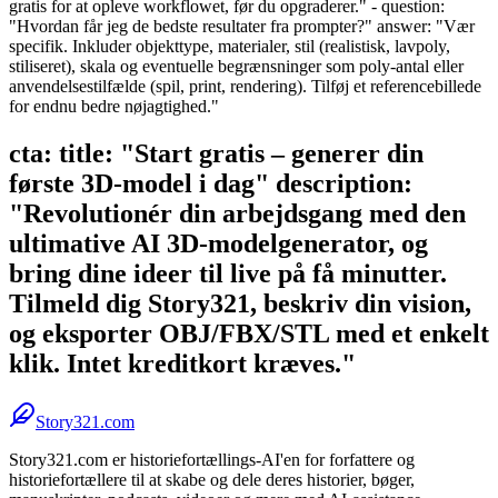
gratis for at opleve workflowet, før du opgraderer." - question:
"Hvordan får jeg de bedste resultater fra prompter?" answer: "Vær
specifik. Inkluder objekttype, materialer, stil (realistisk, lavpoly,
stiliseret), skala og eventuelle begrænsninger som poly-antal eller
anvendelsestilfælde (spil, print, rendering). Tilføj et referencebillede
for endnu bedre nøjagtighed."
cta: title: "Start gratis – generer din
første 3D-model i dag" description:
"Revolutionér din arbejdsgang med den
ultimative AI 3D-modelgenerator, og
bring dine ideer til live på få minutter.
Tilmeld dig Story321, beskriv din vision,
og eksporter OBJ/FBX/STL med et enkelt
klik. Intet kreditkort kræves."
Story321.com
Story321.com er historiefortællings-AI'en for forfattere og
historiefortællere til at skabe og dele deres historier, bøger,