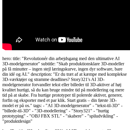
hero: title: "Revolutionér din arbejdsgang med den ultimative AI
3D-modelgenerator" subtitle: "Skab produktionsklare 3D-modeller
på få minutter – ingen stejl læringskurve, ingen dyr software, bare
din idé og AI." description: "Er du træt af at kæmpe med komplekse
3D-værktøjer og stramme deadlines? Story321's AI 3D-
modelgenerator forvandler tekst eller billeder til 3D-aktiver af høj
kvalitet hurtigt, så du kan bruge mindre tid på modellering og mere
tid på at skabe. Fra hurtige prototyper til polerede aktiver, generer,
forfin og eksporter med et par klik. Start gratis – din første 3D-
model er på os." tags: - "AI 3D-modelgenerator" - "tekst-til-3D" -
"billede-til-3D" - "3D-modellering" - "Story321" - "hurtig
prototyping" - "OBJ FBX STL" - "skabere" - "spiludvikling" -
"produktdesign"