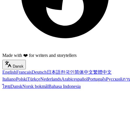
Made with ❤️ for writers and storytellers
Dansk
English
Français
Deutsch
日本語
한국인
简体中文
繁體中文
Italiano
Polski
Türkçe
Nederlands
Arabic
español
Português
Русский
ภา
ไทย
Dansk
Norsk bokmål
Bahasa Indonesia