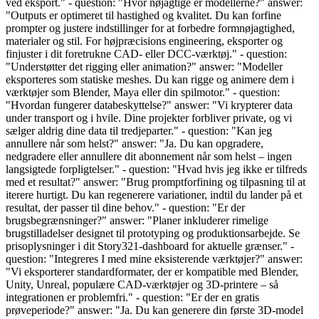
ved eksport." - question: "Hvor nøjagtige er modellerne?" answer:
"Outputs er optimeret til hastighed og kvalitet. Du kan forfine
prompter og justere indstillinger for at forbedre formnøjagtighed,
materialer og stil. For højpræcisions engineering, eksporter og
finjuster i dit foretrukne CAD- eller DCC-værktøj." - question:
"Understøtter det rigging eller animation?" answer: "Modeller
eksporteres som statiske meshes. Du kan rigge og animere dem i
værktøjer som Blender, Maya eller din spilmotor." - question:
"Hvordan fungerer databeskyttelse?" answer: "Vi krypterer data
under transport og i hvile. Dine projekter forbliver private, og vi
sælger aldrig dine data til tredjeparter." - question: "Kan jeg
annullere når som helst?" answer: "Ja. Du kan opgradere,
nedgradere eller annullere dit abonnement når som helst – ingen
langsigtede forpligtelser." - question: "Hvad hvis jeg ikke er tilfreds
med et resultat?" answer: "Brug promptforfining og tilpasning til at
iterere hurtigt. Du kan regenerere variationer, indtil du lander på et
resultat, der passer til dine behov." - question: "Er der
brugsbegrænsninger?" answer: "Planer inkluderer rimelige
brugstilladelser designet til prototyping og produktionsarbejde. Se
prisoplysninger i dit Story321-dashboard for aktuelle grænser." -
question: "Integreres I med mine eksisterende værktøjer?" answer:
"Vi eksporterer standardformater, der er kompatible med Blender,
Unity, Unreal, populære CAD-værktøjer og 3D-printere – så
integrationen er problemfri." - question: "Er der en gratis
prøveperiode?" answer: "Ja. Du kan generere din første 3D-model