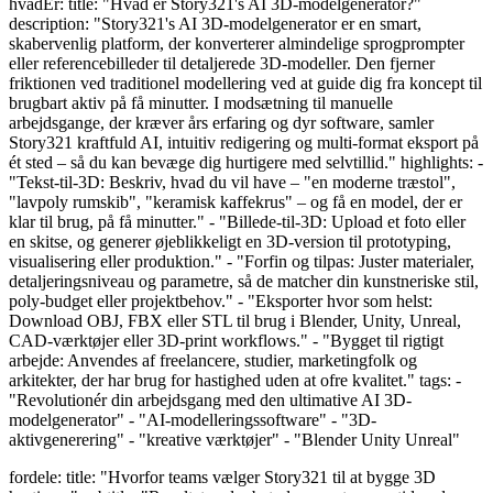
hvadEr: title: "Hvad er Story321's AI 3D-modelgenerator?"
description: "Story321's AI 3D-modelgenerator er en smart,
skabervenlig platform, der konverterer almindelige sprogprompter
eller referencebilleder til detaljerede 3D-modeller. Den fjerner
friktionen ved traditionel modellering ved at guide dig fra koncept til
brugbart aktiv på få minutter. I modsætning til manuelle
arbejdsgange, der kræver års erfaring og dyr software, samler
Story321 kraftfuld AI, intuitiv redigering og multi-format eksport på
ét sted – så du kan bevæge dig hurtigere med selvtillid." highlights: -
"Tekst-til-3D: Beskriv, hvad du vil have – "en moderne træstol",
"lavpoly rumskib", "keramisk kaffekrus" – og få en model, der er
klar til brug, på få minutter." - "Billede-til-3D: Upload et foto eller
en skitse, og generer øjeblikkeligt en 3D-version til prototyping,
visualisering eller produktion." - "Forfin og tilpas: Juster materialer,
detaljeringsniveau og parametre, så de matcher din kunstneriske stil,
poly-budget eller projektbehov." - "Eksporter hvor som helst:
Download OBJ, FBX eller STL til brug i Blender, Unity, Unreal,
CAD-værktøjer eller 3D-print workflows." - "Bygget til rigtigt
arbejde: Anvendes af freelancere, studier, marketingfolk og
arkitekter, der har brug for hastighed uden at ofre kvalitet." tags: -
"Revolutionér din arbejdsgang med den ultimative AI 3D-
modelgenerator" - "AI-modelleringssoftware" - "3D-
aktivgenerering" - "kreative værktøjer" - "Blender Unity Unreal"
fordele: title: "Hvorfor teams vælger Story321 til at bygge 3D