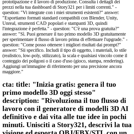
prototipazione e il lavoro di produzione. Consulta i dettagli dei
prezzi nella tua dashboard di Story321 per i limiti correnti." -
question: "Vi integrate con i miei strumenti esistenti?" answer:
"Esportiamo formati standard compatibili con Blender, Unity,
Unreal, strumenti CAD popolari e stampanti 3D, quindi
l'integrazione è perfetta." - question: "C'è una prova gratuita?"
answer: "Sì. Puoi generare il tuo primo modello 3D gratuitamente
per sperimentare il flusso di lavoro prima di effettuare l'upgrade." -
question: "Come posso ottenere i migliori risultati dai prompt?"
answer: "Sii specifico. Includi il tipo di oggetto, i materiali, lo stile
(realistico, low-poly, stilizzato), la scala e qualsiasi vincolo come il
conteggio dei poligoni o il caso d'uso (gioco, stampa, rendering).
Aggiungi un'immagine di riferimento per una precisione ancora
maggiore."
cta: title: "Inizia gratis: genera il tuo
primo modello 3D oggi stesso"
description: "Rivoluziona il tuo flusso di
lavoro con il generatore di modelli 3D AI
definitivo e dai vita alle tue idee in pochi
minuti. Unisciti a Story321, descrivi la tua
visione ed esporta OBJ/FBX/STL con un