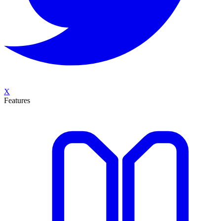
X
Features