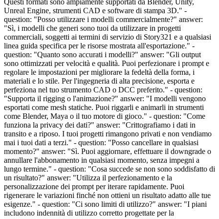
Questi formati sono ampiamente supportati da Blender, Unity,
Unreal Engine, strumenti CAD e software di stampa 3D." -
question: "Posso utilizzare i modelli commercialmente?" answer:
"Sì, i modelli che generi sono tuoi da utilizzare in progetti
commerciali, soggetti ai termini di servizio di Story321 e a qualsiasi
linea guida specifica per le risorse mostrata all'esportazione." -
question: "Quanto sono accurati i modelli?" answer: "Gli output
sono ottimizzati per velocità e qualità. Puoi perfezionare i prompt e
regolare le impostazioni per migliorare la fedeltà della forma, i
materiali e lo stile. Per l'ingegneria di alta precisione, esporta e
perfeziona nel tuo strumento CAD o DCC preferito." - question:
"Supporta il rigging o l'animazione?" answer: "I modelli vengono
esportati come mesh statiche. Puoi riggarli e animarli in strumenti
come Blender, Maya o il tuo motore di gioco." - question: "Come
funziona la privacy dei dati?" answer: "Crittografiamo i dati in
transito e a riposo. I tuoi progetti rimangono privati e non vendiamo
mai i tuoi dati a terzi." - question: "Posso cancellare in qualsiasi
momento?" answer: "Sì. Puoi aggiornare, effettuare il downgrade o
annullare l'abbonamento in qualsiasi momento, senza impegni a
lungo termine." - question: "Cosa succede se non sono soddisfatto di
un risultato?" answer: "Utilizza il perfezionamento e la
personalizzazione dei prompt per iterare rapidamente. Puoi
rigenerare le variazioni finché non ottieni un risultato adatto alle tue
esigenze." - question: "Ci sono limiti di utilizzo?" answer: "I piani
includono indennità di utilizzo corretto progettate per la