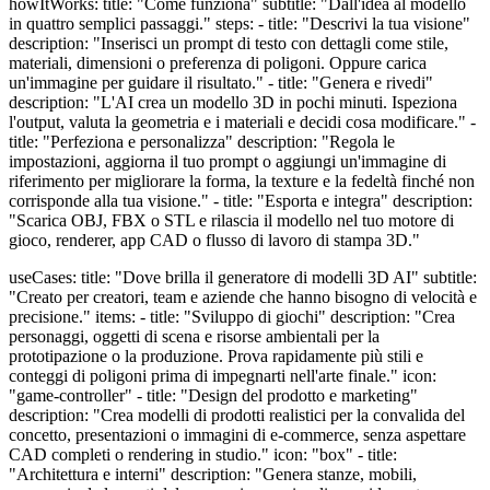
howItWorks: title: "Come funziona" subtitle: "Dall'idea al modello
in quattro semplici passaggi." steps: - title: "Descrivi la tua visione"
description: "Inserisci un prompt di testo con dettagli come stile,
materiali, dimensioni o preferenza di poligoni. Oppure carica
un'immagine per guidare il risultato." - title: "Genera e rivedi"
description: "L'AI crea un modello 3D in pochi minuti. Ispeziona
l'output, valuta la geometria e i materiali e decidi cosa modificare." -
title: "Perfeziona e personalizza" description: "Regola le
impostazioni, aggiorna il tuo prompt o aggiungi un'immagine di
riferimento per migliorare la forma, la texture e la fedeltà finché non
corrisponde alla tua visione." - title: "Esporta e integra" description:
"Scarica OBJ, FBX o STL e rilascia il modello nel tuo motore di
gioco, renderer, app CAD o flusso di lavoro di stampa 3D."
useCases: title: "Dove brilla il generatore di modelli 3D AI" subtitle:
"Creato per creatori, team e aziende che hanno bisogno di velocità e
precisione." items: - title: "Sviluppo di giochi" description: "Crea
personaggi, oggetti di scena e risorse ambientali per la
prototipazione o la produzione. Prova rapidamente più stili e
conteggi di poligoni prima di impegnarti nell'arte finale." icon:
"game-controller" - title: "Design del prodotto e marketing"
description: "Crea modelli di prodotti realistici per la convalida del
concetto, presentazioni o immagini di e-commerce, senza aspettare
CAD completi o rendering in studio." icon: "box" - title:
"Architettura e interni" description: "Genera stanze, mobili,