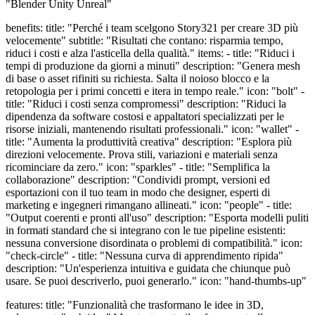
"Blender Unity Unreal"
benefits: title: "Perché i team scelgono Story321 per creare 3D più
velocemente" subtitle: "Risultati che contano: risparmia tempo,
riduci i costi e alza l'asticella della qualità." items: - title: "Riduci i
tempi di produzione da giorni a minuti" description: "Genera mesh
di base o asset rifiniti su richiesta. Salta il noioso blocco e la
retopologia per i primi concetti e itera in tempo reale." icon: "bolt" -
title: "Riduci i costi senza compromessi" description: "Riduci la
dipendenza da software costosi e appaltatori specializzati per le
risorse iniziali, mantenendo risultati professionali." icon: "wallet" -
title: "Aumenta la produttività creativa" description: "Esplora più
direzioni velocemente. Prova stili, variazioni e materiali senza
ricominciare da zero." icon: "sparkles" - title: "Semplifica la
collaborazione" description: "Condividi prompt, versioni ed
esportazioni con il tuo team in modo che designer, esperti di
marketing e ingegneri rimangano allineati." icon: "people" - title:
"Output coerenti e pronti all'uso" description: "Esporta modelli puliti
in formati standard che si integrano con le tue pipeline esistenti:
nessuna conversione disordinata o problemi di compatibilità." icon:
"check-circle" - title: "Nessuna curva di apprendimento ripida"
description: "Un'esperienza intuitiva e guidata che chiunque può
usare. Se puoi descriverlo, puoi generarlo." icon: "hand-thumbs-up"
features: title: "Funzionalità che trasformano le idee in 3D,