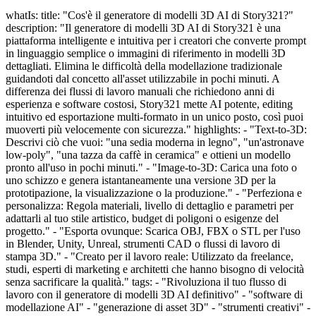
whatIs: title: "Cos'è il generatore di modelli 3D AI di Story321?"
description: "Il generatore di modelli 3D AI di Story321 è una
piattaforma intelligente e intuitiva per i creatori che converte prompt
in linguaggio semplice o immagini di riferimento in modelli 3D
dettagliati. Elimina le difficoltà della modellazione tradizionale
guidandoti dal concetto all'asset utilizzabile in pochi minuti. A
differenza dei flussi di lavoro manuali che richiedono anni di
esperienza e software costosi, Story321 mette AI potente, editing
intuitivo ed esportazione multi-formato in un unico posto, così puoi
muoverti più velocemente con sicurezza." highlights: - "Text-to-3D:
Descrivi ciò che vuoi: "una sedia moderna in legno", "un'astronave
low-poly", "una tazza da caffè in ceramica" e ottieni un modello
pronto all'uso in pochi minuti." - "Image-to-3D: Carica una foto o
uno schizzo e genera istantaneamente una versione 3D per la
prototipazione, la visualizzazione o la produzione." - "Perfeziona e
personalizza: Regola materiali, livello di dettaglio e parametri per
adattarli al tuo stile artistico, budget di poligoni o esigenze del
progetto." - "Esporta ovunque: Scarica OBJ, FBX o STL per l'uso
in Blender, Unity, Unreal, strumenti CAD o flussi di lavoro di
stampa 3D." - "Creato per il lavoro reale: Utilizzato da freelance,
studi, esperti di marketing e architetti che hanno bisogno di velocità
senza sacrificare la qualità." tags: - "Rivoluziona il tuo flusso di
lavoro con il generatore di modelli 3D AI definitivo" - "software di
modellazione AI" - "generazione di asset 3D" - "strumenti creativi" -