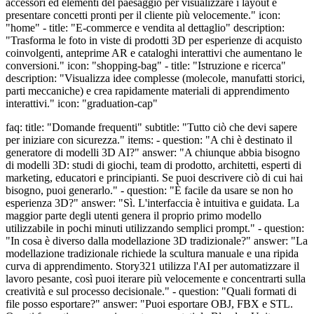
accessori ed elementi del paesaggio per visualizzare i layout e
presentare concetti pronti per il cliente più velocemente." icon:
"home" - title: "E-commerce e vendita al dettaglio" description:
"Trasforma le foto in viste di prodotti 3D per esperienze di acquisto
coinvolgenti, anteprime AR e cataloghi interattivi che aumentano le
conversioni." icon: "shopping-bag" - title: "Istruzione e ricerca"
description: "Visualizza idee complesse (molecole, manufatti storici,
parti meccaniche) e crea rapidamente materiali di apprendimento
interattivi." icon: "graduation-cap"
faq: title: "Domande frequenti" subtitle: "Tutto ciò che devi sapere
per iniziare con sicurezza." items: - question: "A chi è destinato il
generatore di modelli 3D AI?" answer: "A chiunque abbia bisogno
di modelli 3D: studi di giochi, team di prodotto, architetti, esperti di
marketing, educatori e principianti. Se puoi descrivere ciò di cui hai
bisogno, puoi generarlo." - question: "È facile da usare se non ho
esperienza 3D?" answer: "Sì. L'interfaccia è intuitiva e guidata. La
maggior parte degli utenti genera il proprio primo modello
utilizzabile in pochi minuti utilizzando semplici prompt." - question:
"In cosa è diverso dalla modellazione 3D tradizionale?" answer: "La
modellazione tradizionale richiede la scultura manuale e una ripida
curva di apprendimento. Story321 utilizza l'AI per automatizzare il
lavoro pesante, così puoi iterare più velocemente e concentrarti sulla
creatività e sul processo decisionale." - question: "Quali formati di
file posso esportare?" answer: "Puoi esportare OBJ, FBX e STL.