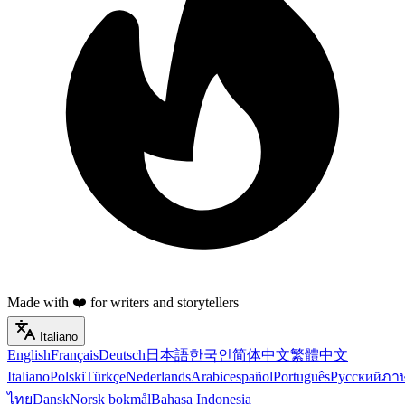
Made with ❤️ for writers and storytellers
Italiano
English
Français
Deutsch
日本語
한국인
简体中文
繁體中文
Italiano
Polski
Türkçe
Nederlands
Arabic
español
Português
Русский
ภา
ไทย
Dansk
Norsk bokmål
Bahasa Indonesia