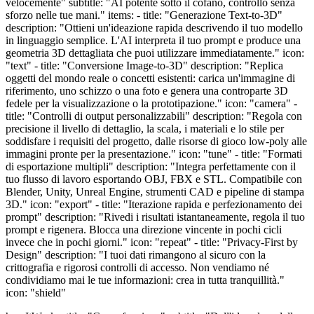
velocemente" subtitle: "AI potente sotto il cofano, controllo senza
sforzo nelle tue mani." items: - title: "Generazione Text-to-3D"
description: "Ottieni un'ideazione rapida descrivendo il tuo modello
in linguaggio semplice. L'AI interpreta il tuo prompt e produce una
geometria 3D dettagliata che puoi utilizzare immediatamente." icon:
"text" - title: "Conversione Image-to-3D" description: "Replica
oggetti del mondo reale o concetti esistenti: carica un'immagine di
riferimento, uno schizzo o una foto e genera una controparte 3D
fedele per la visualizzazione o la prototipazione." icon: "camera" -
title: "Controlli di output personalizzabili" description: "Regola con
precisione il livello di dettaglio, la scala, i materiali e lo stile per
soddisfare i requisiti del progetto, dalle risorse di gioco low-poly alle
immagini pronte per la presentazione." icon: "tune" - title: "Formati
di esportazione multipli" description: "Integra perfettamente con il
tuo flusso di lavoro esportando OBJ, FBX e STL. Compatibile con
Blender, Unity, Unreal Engine, strumenti CAD e pipeline di stampa
3D." icon: "export" - title: "Iterazione rapida e perfezionamento dei
prompt" description: "Rivedi i risultati istantaneamente, regola il tuo
prompt e rigenera. Blocca una direzione vincente in pochi cicli
invece che in pochi giorni." icon: "repeat" - title: "Privacy-First by
Design" description: "I tuoi dati rimangono al sicuro con la
crittografia e rigorosi controlli di accesso. Non vendiamo né
condividiamo mai le tue informazioni: crea in tutta tranquillità."
icon: "shield"