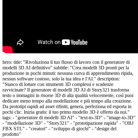
hero: title: "Rivoluziona il tuo flusso di lavoro con il generatore di
modelli 3D AI definitivo" subtitle: "Crea modelli 3D pronti per la
produzione in pochi minuti: nessuna curva di apprendimento ripida,
nessun software costoso, solo la tua idea e l'AI." description:
"Stanco di lottare con strumenti 3D complessi e scadenze
ravvicinate? Il generatore di modelli 3D AI di Story321 trasforma
testo o immagini in risorse 3D di alta qualità velocemente, così puoi
dedicare meno tempo alla modellazione e più tempo alla creazione.
Da prototipi rapidi ad asset rifiniti, genera, perfeziona ed esporta in
pochi clic. Inizia gratis: il tuo primo modello 3D è offerto da noi."
tags: - "generatore di modelli 3D AI" - "text-to-3D" - "image-to-3D"
- "modellazione 3D" - "Story321" - "prototipazione rapida" - "OBJ
FBX STL" - "creatori" - "sviluppo di giochi" - "design del
prodotto"