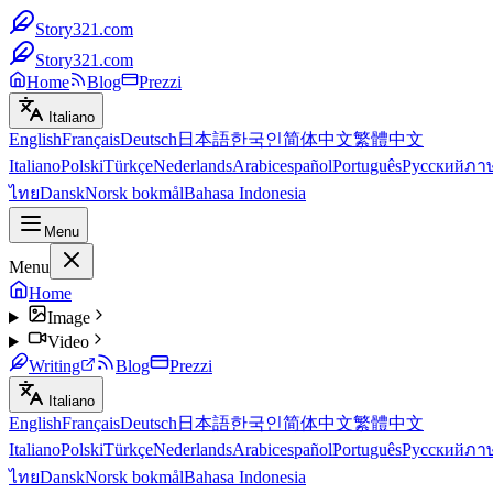
Story321.com
Story321.com
Home
Blog
Prezzi
Italiano
English
Français
Deutsch
日本語
한국인
简体中文
繁體中文
Italiano
Polski
Türkçe
Nederlands
Arabic
español
Português
Русский
ภา
ไทย
Dansk
Norsk bokmål
Bahasa Indonesia
Menu
Menu
Home
Image
Video
Writing
Blog
Prezzi
Italiano
English
Français
Deutsch
日本語
한국인
简体中文
繁體中文
Italiano
Polski
Türkçe
Nederlands
Arabic
español
Português
Русский
ภา
ไทย
Dansk
Norsk bokmål
Bahasa Indonesia