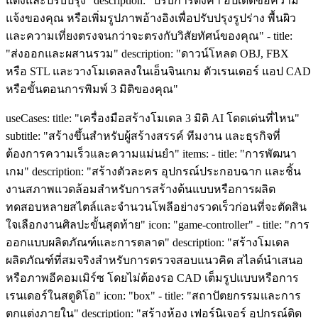
แต่งและปรับปรุง" description: "ปรับการตั้งค่า อัปเดตข้อความ
แจ้งของคุณ หรือเพิ่มรูปภาพอ้างอิงเพื่อปรับปรุงรูปร่าง พื้นผิว
และความเที่ยงตรงจนกว่าจะตรงกับวิสัยทัศน์ของคุณ" - title:
"ส่งออกและผสานรวม" description: "ดาวน์โหลด OBJ, FBX
หรือ STL และวางโมเดลลงในเอ็นจินเกม ตัวเรนเดอร์ แอป CAD
หรือขั้นตอนการพิมพ์ 3 มิติของคุณ"
useCases: title: "เครื่องมือสร้างโมเดล 3 มิติ AI โดดเด่นที่ไหน"
subtitle: "สร้างขึ้นสำหรับผู้สร้างสรรค์ ทีมงาน และธุรกิจที่
ต้องการความเร็วและความแม่นยำ" items: - title: "การพัฒนา
เกม" description: "สร้างตัวละคร อุปกรณ์ประกอบฉาก และชิ้น
งานสภาพแวดล้อมสำหรับการสร้างต้นแบบหรือการผลิต
ทดสอบหลายสไตล์และจำนวนโพลีอย่างรวดเร็วก่อนที่จะตัดสิน
ใจเลือกงานศิลปะขั้นสุดท้าย" icon: "game-controller" - title: "การ
ออกแบบผลิตภัณฑ์และการตลาด" description: "สร้างโมเดล
ผลิตภัณฑ์ที่สมจริงสำหรับการตรวจสอบแนวคิด สไลด์นำเสนอ
หรือภาพอีคอมเมิร์ซ โดยไม่ต้องรอ CAD เต็มรูปแบบหรือการ
เรนเดอร์ในสตูดิโอ" icon: "box" - title: "สถาปัตยกรรมและการ
ตกแต่งภายใน" description: "สร้างห้อง เฟอร์นิเจอร์ อุปกรณ์ติด