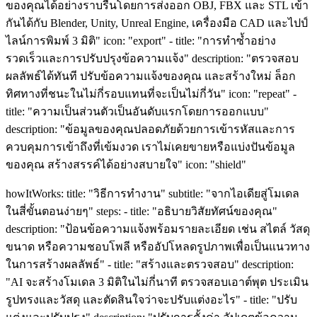
ของคุณได้อย่างราบรื่นโดยการส่งออก OBJ, FBX และ STL เข้า
กันได้กับ Blender, Unity, Unreal Engine, เครื่องมือ CAD และไปป์
ไลน์การพิมพ์ 3 มิติ" icon: "export" - title: "การทำซ้ำอย่าง
รวดเร็วและการปรับปรุงข้อความแจ้ง" description: "ตรวจสอบ
ผลลัพธ์ได้ทันที ปรับข้อความแจ้งของคุณ และสร้างใหม่ ล็อก
ทิศทางที่ชนะในไม่กี่รอบแทนที่จะเป็นไม่กี่วัน" icon: "repeat" -
title: "ความเป็นส่วนตัวเป็นอันดับแรกโดยการออกแบบ"
description: "ข้อมูลของคุณปลอดภัยด้วยการเข้ารหัสและการ
ควบคุมการเข้าถึงที่เข้มงวด เราไม่เคยขายหรือแบ่งปันข้อมูล
ของคุณ สร้างสรรค์ได้อย่างสบายใจ" icon: "shield"
howItWorks: title: "วิธีการทำงาน" subtitle: "จากไอเดียสู่โมเดล
ในสี่ขั้นตอนง่ายๆ" steps: - title: "อธิบายวิสัยทัศน์ของคุณ"
description: "ป้อนข้อความแจ้งพร้อมรายละเอียด เช่น สไตล์ วัสดุ
ขนาด หรือความชอบโพลี หรืออัปโหลดรูปภาพเพื่อเป็นแนวทาง
ในการสร้างผลลัพธ์" - title: "สร้างและตรวจสอบ" description:
"AI จะสร้างโมเดล 3 มิติในไม่กี่นาที ตรวจสอบเอาต์พุต ประเมิน
รูปทรงและวัสดุ และตัดสินใจว่าจะปรับแต่งอะไร" - title: "ปรับ