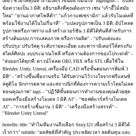
เดียว ช่วยให้คุณทำงานได้เร็วขึ้นอย่างมั่นใจ" highlights: - "แปลง
ข้อความเป็น 3 มิติ: อธิบายสิ่งที่คุณต้องการ เช่น "เก้าอี้ไม้สมัย
ใหม่" "ยานอวกาศโพลีต่ำ" "แก้วกาแฟเซรามิก" แล้วรับโมเดลที่
พร้อมใช้งานได้ในไม่กี่นาที" - "แปลงรูปภาพเป็น 3 มิติ: อัปโหลด
รูปภาพหรือภาพร่าง แล้วสร้างเวอร์ชัน 3 มิติได้ทันทีสำหรับการ
สร้างต้นแบบ การแสดงภาพ หรือการผลิต" - "ปรับแต่งและ
ปรับปรุง: ปรับวัสดุ ระดับรายละเอียด และพารามิเตอร์ให้ตรงกับ
สไตล์ศิลปะ งบประมาณโพลี หรือความต้องการของโปรเจกต์" -
"ส่งออกได้ทุกที่: ดาวน์โหลด OBJ, FBX หรือ STL เพื่อใช้ใน
Blender, Unity, Unreal, เครื่องมือ CAD หรือขั้นตอนการพิมพ์ 3
มิติ" - "สร้างขึ้นเพื่องานจริง: ได้รับความไว้วางใจจากฟรีแลนซ์
สตูดิโอ นักการตลาด และสถาปนิกที่ต้องการความเร็วโดยไม่ลด
ทอนคุณภาพ" tags: - "ปฏิวัติขั้นตอนการทำงานของคุณด้วยสุด
ยอดเครื่องมือสร้างโมเดล 3 มิติ AI" - "ซอฟต์แวร์สร้างโมเดล
AI" - "การสร้างชิ้นงาน 3 มิติ" - "เครื่องมือสร้างสรรค์" -
"Blender Unity Unreal"
benefits: title: "ทำไมทีมงานถึงเลือก Story321 เพื่อสร้าง 3 มิติได้
เร็วกว่า" subtitle: "ผลลัพธ์ที่สำคัญ ประหยัดเวลา ลดต้นทุน และ