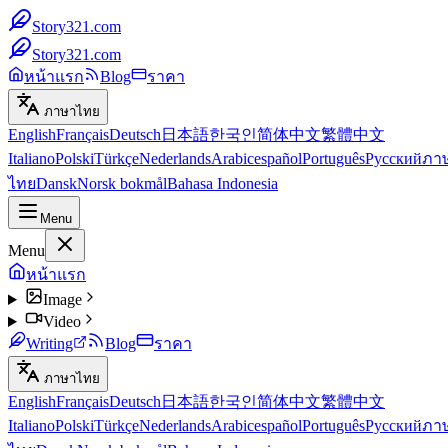
Story321.com
Story321.com
หน้าแรก
Blog
ราคา
ภาษาไทย
English
Français
Deutsch
日本語
한국인
简体中文
繁體中文
Italiano
Polski
Türkçe
Nederlands
Arabic
español
Português
Русский
ภา
ไทย
Dansk
Norsk bokmål
Bahasa Indonesia
Menu
Menu
หน้าแรก
Image
Video
Writing
Blog
ราคา
ภาษาไทย
English
Français
Deutsch
日本語
한국인
简体中文
繁體中文
Italiano
Polski
Türkçe
Nederlands
Arabic
español
Português
Русский
ภา