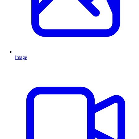
Image