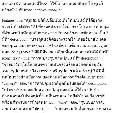
ง่ายและมีคำแนะนำที่ใครๆ ก็ใช้ได้ หากคุณอธิบายได้ คุณก็
สร้างมันได้" icon: "hand-thumbs-up"
features: title: "คุณสมบัติที่เปลี่ยนไอเดียให้เป็น 3 มิติได้อย่าง
รวดเร็ว" subtitle: "AI ที่ทรงพลังภายใต้ฝากระโปรง การควบคุม
ที่ง่ายดายในมือคุณ" items: - title: "การสร้างจากข้อความเป็น 3
มิติ" description: "บรรลุแนวคิดอย่างรวดเร็วโดยอธิบายโมเดล
ของคุณด้วยภาษาธรรมดา AI จะตีความข้อความแจ้งของคุณ
และสร้างรูปทรง 3 มิติที่มีรายละเอียดที่คุณสามารถใช้ได้ทันที"
icon: "text" - title: "การแปลงรูปภาพเป็น 3 มิติ" description:
"จำลองวัตถุในโลกแห่งความเป็นจริงหรือแนวคิดที่มีอยู่ อัป
โหลดรูปภาพอ้างอิง ภาพร่าง หรือรูปถ่าย แล้วสร้างคู่ 3 มิติที่
เหมือนจริงสำหรับการแสดงภาพหรือการสร้างต้นแบบ" icon:
"camera" - title: "การควบคุมเอาต์พุตที่ปรับแต่งได้" description:
"ปรับระดับรายละเอียด สเกล วัสดุ และสไตล์ให้ตรงกับข้อ
กำหนดของโปรเจกต์ ตั้งแต่ชิ้นงานเกมโพลีต่ำไปจนถึงภาพที่
พร้อมสำหรับการนำเสนอ" icon: "tune" - title: "รูปแบบการส่ง
ออกที่หลากหลาย" description: "ผสานรวมกับขั้นตอนการทำงาน