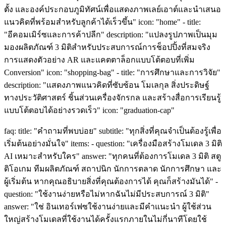
ตั้ง และองค์ประกอบภูมิทัศน์เพื่อแสดงภาพเลย์เอาต์และนำเสนอ
แนวคิดที่พร้อมสำหรับลูกค้าได้เร็วขึ้น" icon: "home" - title:
"อีคอมเมิร์ซและการค้าปลีก" description: "แปลงรูปภาพเป็นมุม
มองผลิตภัณฑ์ 3 มิติสำหรับประสบการณ์การช็อปปิ้งที่สมจริง
การแสดงตัวอย่าง AR และแคตตาล็อกแบบโต้ตอบที่เพิ่ม
Conversion" icon: "shopping-bag" - title: "การศึกษาและการวิจัย"
description: "แสดงภาพแนวคิดที่ซับซ้อน โมเลกุล สิ่งประดิษฐ์
ทางประวัติศาสตร์ ชิ้นส่วนเครื่องจักรกล และสร้างสื่อการเรียนรู้
แบบโต้ตอบได้อย่างรวดเร็ว" icon: "graduation-cap"
faq: title: "คำถามที่พบบ่อย" subtitle: "ทุกสิ่งที่คุณจำเป็นต้องรู้เพื่อ
เริ่มต้นอย่างมั่นใจ" items: - question: "เครื่องมือสร้างโมเดล 3 มิติ
AI เหมาะสำหรับใคร" answer: "ทุกคนที่ต้องการโมเดล 3 มิติ สตู
ดิโอเกม ทีมผลิตภัณฑ์ สถาปนิก นักการตลาด นักการศึกษา และ
ผู้เริ่มต้น หากคุณอธิบายสิ่งที่คุณต้องการได้ คุณก็สร้างมันได้" -
question: "ใช้งานง่ายหรือไม่หากฉันไม่มีประสบการณ์ 3 มิติ"
answer: "ใช่ อินเทอร์เฟซใช้งานง่ายและมีคำแนะนำ ผู้ใช้ส่วน
ใหญ่สร้างโมเดลที่ใช้งานได้ครั้งแรกภายในไม่กี่นาทีโดยใช้