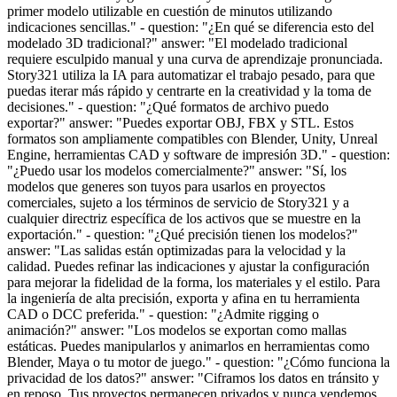
primer modelo utilizable en cuestión de minutos utilizando
indicaciones sencillas." - question: "¿En qué se diferencia esto del
modelado 3D tradicional?" answer: "El modelado tradicional
requiere esculpido manual y una curva de aprendizaje pronunciada.
Story321 utiliza la IA para automatizar el trabajo pesado, para que
puedas iterar más rápido y centrarte en la creatividad y la toma de
decisiones." - question: "¿Qué formatos de archivo puedo
exportar?" answer: "Puedes exportar OBJ, FBX y STL. Estos
formatos son ampliamente compatibles con Blender, Unity, Unreal
Engine, herramientas CAD y software de impresión 3D." - question:
"¿Puedo usar los modelos comercialmente?" answer: "Sí, los
modelos que generes son tuyos para usarlos en proyectos
comerciales, sujeto a los términos de servicio de Story321 y a
cualquier directriz específica de los activos que se muestre en la
exportación." - question: "¿Qué precisión tienen los modelos?"
answer: "Las salidas están optimizadas para la velocidad y la
calidad. Puedes refinar las indicaciones y ajustar la configuración
para mejorar la fidelidad de la forma, los materiales y el estilo. Para
la ingeniería de alta precisión, exporta y afina en tu herramienta
CAD o DCC preferida." - question: "¿Admite rigging o
animación?" answer: "Los modelos se exportan como mallas
estáticas. Puedes manipularlos y animarlos en herramientas como
Blender, Maya o tu motor de juego." - question: "¿Cómo funciona la
privacidad de los datos?" answer: "Ciframos los datos en tránsito y
en reposo. Tus proyectos permanecen privados y nunca vendemos