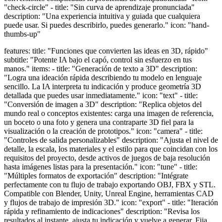
"check-circle" - title: "Sin curva de aprendizaje pronunciada"
description: "Una experiencia intuitiva y guiada que cualquiera
puede usar. Si puedes describirlo, puedes generarlo." icon: "hand-
thumbs-up"
features: title: "Funciones que convierten las ideas en 3D, rápido"
subtitle: "Potente IA bajo el capó, control sin esfuerzo en tus
manos." items: - title: "Generación de texto a 3D" description:
"Logra una ideación rápida describiendo tu modelo en lenguaje
sencillo. La IA interpreta tu indicación y produce geometría 3D
detallada que puedes usar inmediatamente." icon: "text" - title:
"Conversión de imagen a 3D" description: "Replica objetos del
mundo real o conceptos existentes: carga una imagen de referencia,
un boceto o una foto y genera una contraparte 3D fiel para la
visualización o la creación de prototipos." icon: "camera" - title:
"Controles de salida personalizables" description: "Ajusta el nivel de
detalle, la escala, los materiales y el estilo para que coincidan con los
requisitos del proyecto, desde activos de juegos de baja resolución
hasta imágenes listas para la presentación." icon: "tune" - title:
"Múltiples formatos de exportación" description: "Intégrate
perfectamente con tu flujo de trabajo exportando OBJ, FBX y STL.
Compatible con Blender, Unity, Unreal Engine, herramientas CAD
y flujos de trabajo de impresión 3D." icon: "export" - title: "Iteración
rápida y refinamiento de indicaciones" description: "Revisa los
resultados al instante, ajusta tu indicación y vuelve a generar. Fija