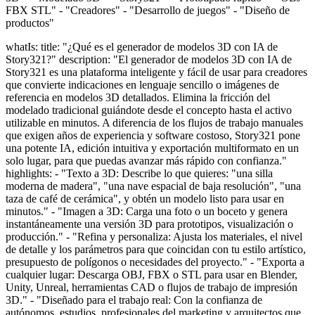
FBX STL" - "Creadores" - "Desarrollo de juegos" - "Diseño de
productos"
whatIs: title: "¿Qué es el generador de modelos 3D con IA de
Story321?" description: "El generador de modelos 3D con IA de
Story321 es una plataforma inteligente y fácil de usar para creadores
que convierte indicaciones en lenguaje sencillo o imágenes de
referencia en modelos 3D detallados. Elimina la fricción del
modelado tradicional guiándote desde el concepto hasta el activo
utilizable en minutos. A diferencia de los flujos de trabajo manuales
que exigen años de experiencia y software costoso, Story321 pone
una potente IA, edición intuitiva y exportación multiformato en un
solo lugar, para que puedas avanzar más rápido con confianza."
highlights: - "Texto a 3D: Describe lo que quieres: "una silla
moderna de madera", "una nave espacial de baja resolución", "una
taza de café de cerámica", y obtén un modelo listo para usar en
minutos." - "Imagen a 3D: Carga una foto o un boceto y genera
instantáneamente una versión 3D para prototipos, visualización o
producción." - "Refina y personaliza: Ajusta los materiales, el nivel
de detalle y los parámetros para que coincidan con tu estilo artístico,
presupuesto de polígonos o necesidades del proyecto." - "Exporta a
cualquier lugar: Descarga OBJ, FBX o STL para usar en Blender,
Unity, Unreal, herramientas CAD o flujos de trabajo de impresión
3D." - "Diseñado para el trabajo real: Con la confianza de
autónomos, estudios, profesionales del marketing y arquitectos que