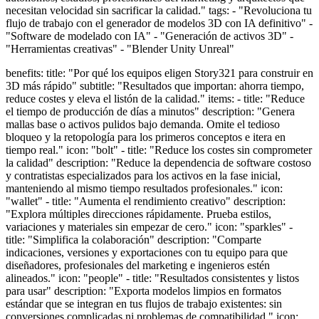
necesitan velocidad sin sacrificar la calidad." tags: - "Revoluciona tu
flujo de trabajo con el generador de modelos 3D con IA definitivo" -
"Software de modelado con IA" - "Generación de activos 3D" -
"Herramientas creativas" - "Blender Unity Unreal"
benefits: title: "Por qué los equipos eligen Story321 para construir en
3D más rápido" subtitle: "Resultados que importan: ahorra tiempo,
reduce costes y eleva el listón de la calidad." items: - title: "Reduce
el tiempo de producción de días a minutos" description: "Genera
mallas base o activos pulidos bajo demanda. Omite el tedioso
bloqueo y la retopología para los primeros conceptos e itera en
tiempo real." icon: "bolt" - title: "Reduce los costes sin comprometer
la calidad" description: "Reduce la dependencia de software costoso
y contratistas especializados para los activos en la fase inicial,
manteniendo al mismo tiempo resultados profesionales." icon:
"wallet" - title: "Aumenta el rendimiento creativo" description:
"Explora múltiples direcciones rápidamente. Prueba estilos,
variaciones y materiales sin empezar de cero." icon: "sparkles" -
title: "Simplifica la colaboración" description: "Comparte
indicaciones, versiones y exportaciones con tu equipo para que
diseñadores, profesionales del marketing e ingenieros estén
alineados." icon: "people" - title: "Resultados consistentes y listos
para usar" description: "Exporta modelos limpios en formatos
estándar que se integran en tus flujos de trabajo existentes: sin
conversiones complicadas ni problemas de compatibilidad." icon: