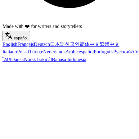
Made with ❤️ for writers and storytellers
español
English
Français
Deutsch
日本語
한국인
简体中文
繁體中文
Italiano
Polski
Türkçe
Nederlands
Arabic
español
Português
Русский
ภา
ไทย
Dansk
Norsk bokmål
Bahasa Indonesia