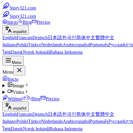
Story321.com
Story321.com
Inicio
Blog
Precios
español
English
Français
Deutsch
日本語
한국인
简体中文
繁體中文
Italiano
Polski
Türkçe
Nederlands
Arabic
español
Português
Русский
ภา
ไทย
Dansk
Norsk bokmål
Bahasa Indonesia
Menu
Menu
Inicio
Image
Video
Writing
Blog
Precios
español
English
Français
Deutsch
日本語
한국인
简体中文
繁體中文
Italiano
Polski
Türkçe
Nederlands
Arabic
español
Português
Русский
ภา
ไทย
Dansk
Norsk bokmål
Bahasa Indonesia