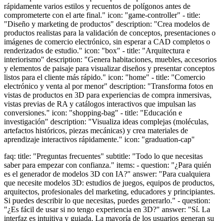
rápidamente varios estilos y recuentos de polígonos antes de
comprometerte con el arte final." icon: "game-controller" - title:
"Diseño y marketing de productos" description: "Crea modelos de
productos realistas para la validación de conceptos, presentaciones o
imágenes de comercio electrónico, sin esperar a CAD completos o
renderizados de estudio." icon: "box" - title: "Arquitectura e
interiorismo" description: "Genera habitaciones, muebles, accesorios
y elementos de paisaje para visualizar diseños y presentar conceptos
listos para el cliente más rápido." icon: "home" - title: "Comercio
electrónico y venta al por menor" description: "Transforma fotos en
vistas de productos en 3D para experiencias de compra inmersivas,
vistas previas de RA y catálogos interactivos que impulsan las
conversiones." icon: "shopping-bag" - title: "Educación e
investigación" description: "Visualiza ideas complejas (moléculas,
artefactos históricos, piezas mecánicas) y crea materiales de
aprendizaje interactivos rápidamente." icon: "graduation-cap"
faq: title: "Preguntas frecuentes" subtitle: "Todo lo que necesitas
saber para empezar con confianza." items: - question: "¿Para quién
es el generador de modelos 3D con IA?" answer: "Para cualquiera
que necesite modelos 3D: estudios de juegos, equipos de productos,
arquitectos, profesionales del marketing, educadores y principiantes.
Si puedes describir lo que necesitas, puedes generarlo." - question:
"¿Es fácil de usar si no tengo experiencia en 3D?" answer: "Sí. La
interfaz es intuitiva y guiada. La mayoría de los usuarios generan su