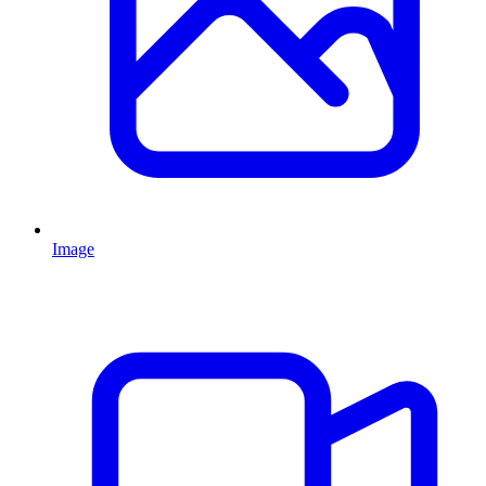
Image