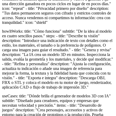
una dirección ganadora en pocos ciclos en lugar de en pocos días."
icon: "repeat" - title: "Privacidad primero por diseño" description:
"Tus datos permanecen seguros con cifrado y estrictos controles de
acceso. Nunca vendemos ni compartimos tu información: crea con
tranquilidad." icon: "shield"
howItWorks: title: "Cómo funciona" subtitle: "De la idea al modelo
en cuatro sencillos pasos." steps: - title: "Describe tu visión"
description: "Introduce una indicación de texto con detalles como el
estilo, los materiales, el tamaño o la preferencia de polígonos. O
carga una imagen para guiar el resultado." - title: "Genera y revisa"
description: "La IA crea un modelo 3D en minutos. Inspecciona la
salida, evalúa la geometría y los materiales, y decide qué modificar."
- title: "Refina y personaliza" description: "Ajusta la configuración,
actualiza tu indicación o añade una imagen de referencia para
mejorar la forma, la textura y la fidelidad hasta que coincida con tu
visión." - title: "Exporta e integra" description: "Descarga OBJ,
FBX o STL y coloca el modelo en tu motor de juego, renderizador,
aplicación CAD o flujo de trabajo de impresión 3D."
useCases: title: "Dónde brilla el generador de modelos 3D con IA"
subtitle: "Diseñado para creadores, equipos y empresas que
necesitan velocidad y precisión." items: - title: "Desarrollo de
juegos" description: "Crea personajes, accesorios y activos de
entorno para la creación de prototipos o la producción. Prueba