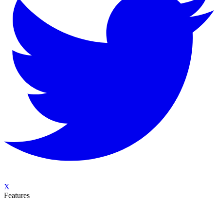
X
Features