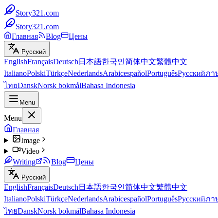
Story321.com
Story321.com
Главная
Blog
Цены
Русский
English
Français
Deutsch
日本語
한국인
简体中文
繁體中文
Italiano
Polski
Türkçe
Nederlands
Arabic
español
Português
Русский
ภา
ไทย
Dansk
Norsk bokmål
Bahasa Indonesia
Menu
Menu
Главная
Image
Video
Writing
Blog
Цены
Русский
English
Français
Deutsch
日本語
한국인
简体中文
繁體中文
Italiano
Polski
Türkçe
Nederlands
Arabic
español
Português
Русский
ภา
ไทย
Dansk
Norsk bokmål
Bahasa Indonesia