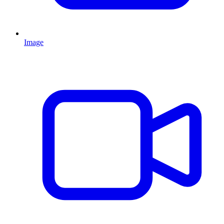
Image