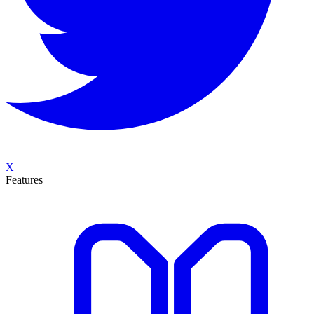
X
Features