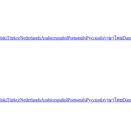
lski
Türkçe
Nederlands
Arabic
español
Português
Русский
ภาษาไทย
Dan
lski
Türkçe
Nederlands
Arabic
español
Português
Русский
ภาษาไทย
Dan