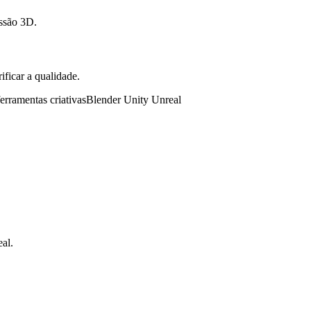
ssão 3D.
ificar a qualidade.
ferramentas criativas
Blender Unity Unreal
al.