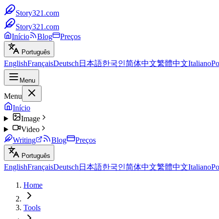
Story321.com
Story321.com
Início
Blog
Preços
Português
English
Français
Deutsch
日本語
한국인
简体中文
繁體中文
Italiano
Po
Menu
Menu
Início
Image
Video
Writing
Blog
Preços
Português
English
Français
Deutsch
日本語
한국인
简体中文
繁體中文
Italiano
Po
Home
Tools