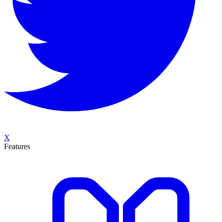
X
Features