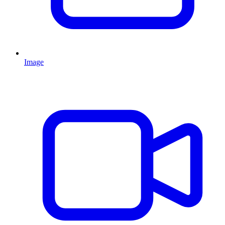
Image