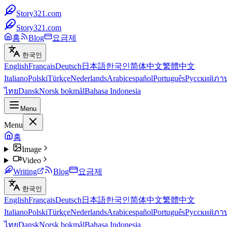
Story321.com
Story321.com
홈
Blog
요금제
한국인
English
Français
Deutsch
日本語
한국인
简体中文
繁體中文
Italiano
Polski
Türkçe
Nederlands
Arabic
español
Português
Русский
ภา
ไทย
Dansk
Norsk bokmål
Bahasa Indonesia
Menu
Menu
홈
Image
Video
Writing
Blog
요금제
한국인
English
Français
Deutsch
日本語
한국인
简体中文
繁體中文
Italiano
Polski
Türkçe
Nederlands
Arabic
español
Português
Русский
ภา
ไทย
Dansk
Norsk bokmål
Bahasa Indonesia