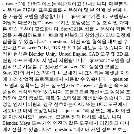
answer: "예. 인터페이스는 직관적이고 안내됩니다. 대부분의
사용자는 간단한 프롬프트를 사용하여 몇 분 안에 첫 번째 사
용 가능한 모델을 생성합니다." - question: "기존 3D 모델링과
어떻게 다른가요?" answer: "기존 모델링은 수동 조각 및 가파
른 학습 곡선이 필요합니다. Story321은 AI를 사용하여 힘든 작
업을 자동화하므로 더 빠르게 반복하고 창의성과 의사 결정에
집중할 수 있습니다." - question: "어떤 파일 형식을 내보낼 수
있나요?" answer: "OBJ, FBX 및 STL을 내보낼 수 있습니다. 이
러한 형식은 Blender, Unity, Unreal Engine, CAD 도구 및 3D 프
린팅 소프트웨어에서 널리 지원됩니다." - question: "모델을 상
업적으로 사용할 수 있나요?" answer: "예. 생성한 모델은
Story321의 서비스 약관 및 내보내기 시 표시되는 에셋별 지침
에 따라 상업적 프로젝트에서 사용할 수 있습니다." - question:
"모델의 정확도는 어느 정도인가요?" answer: "출력은 속도와
품질에 최적화되어 있습니다. 프롬프트를 개선하고 설정을 조
정하여 모양 충실도, 재료 및 스타일을 개선할 수 있습니다. 고
정밀 엔지니어링의 경우 선호하는 CAD 또는 DCC 도구에서
내보내고 미세 조정합니다." - question: "리깅 또는 애니메이션
을 지원하나요?" answer: "모델은 정적 메시로 내보냅니다.
Blender, Maya 또는 게임 엔진과 같은 도구에서 리깅하고 애니
메이션할 수 있습니다." - question: "데이터 개인 정보 보호는