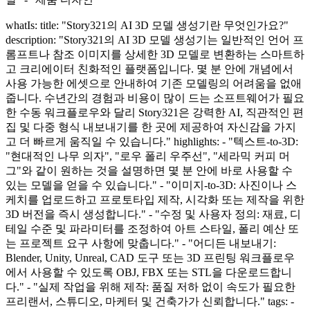
whatIs: title: "Story321의 AI 3D 모델 생성기란 무엇인가요?"
description: "Story321의 AI 3D 모델 생성기는 일반적인 언어 프
롬프트나 참조 이미지를 상세한 3D 모델로 변환하는 스마트하
고 크리에이터 친화적인 플랫폼입니다. 몇 분 안에 개념에서
사용 가능한 에셋으로 안내하여 기존 모델링의 어려움을 없애
줍니다. 수년간의 경험과 비용이 많이 드는 소프트웨어가 필요
한 수동 워크플로우와 달리 Story321은 강력한 AI, 직관적인 편
집 및 다중 형식 내보내기를 한 곳에 제공하여 자신감을 가지
고 더 빠르게 움직일 수 있습니다." highlights: - "텍스트-to-3D:
"현대적인 나무 의자", "로우 폴리 우주선", "세라믹 커피 머
그"와 같이 원하는 것을 설명하면 몇 분 안에 바로 사용할 수
있는 모델을 얻을 수 있습니다." - "이미지-to-3D: 사진이나 스
케치를 업로드하고 프로토타입 제작, 시각화 또는 제작을 위한
3D 버전을 즉시 생성합니다." - "수정 및 사용자 정의: 재료, 디
테일 수준 및 파라미터를 조정하여 아트 스타일, 폴리 예산 또
는 프로젝트 요구 사항에 맞춥니다." - "어디든 내보내기:
Blender, Unity, Unreal, CAD 도구 또는 3D 프린팅 워크플로우
에서 사용할 수 있도록 OBJ, FBX 또는 STL을 다운로드합니
다." - "실제 작업을 위해 제작: 품질 저하 없이 속도가 필요한
프리랜서, 스튜디오, 마케터 및 건축가가 신뢰합니다." tags: -