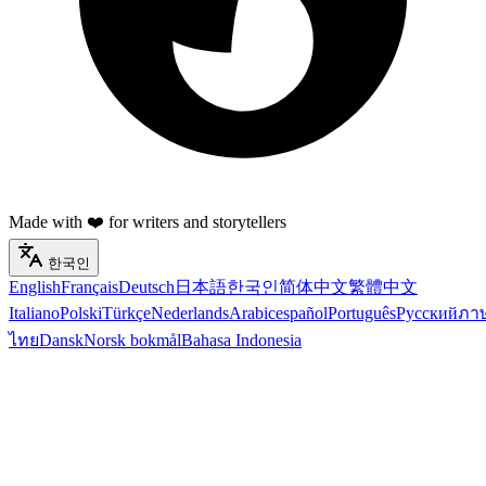
Made with ❤️ for writers and storytellers
한국인
English
Français
Deutsch
日本語
한국인
简体中文
繁體中文
Italiano
Polski
Türkçe
Nederlands
Arabic
español
Português
Русский
ภา
ไทย
Dansk
Norsk bokmål
Bahasa Indonesia