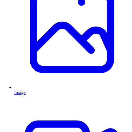
Image