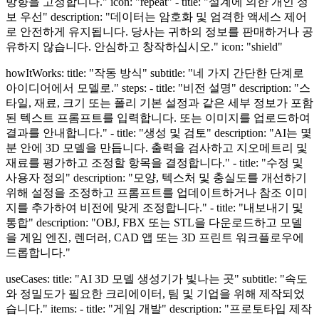
방향을 고정합니다." icon: "repeat" - title: "설계에 의한 개인 정
보 우선" description: "데이터는 암호화 및 엄격한 액세스 제어
로 안전하게 유지됩니다. 당사는 귀하의 정보를 판매하거나 공
유하지 않습니다. 안심하고 창작하십시오." icon: "shield"
howItWorks: title: "작동 방식" subtitle: "네 가지 간단한 단계로
아이디어에서 모델로." steps: - title: "비전 설명" description: "스
타일, 재료, 크기 또는 폴리 기본 설정과 같은 세부 정보가 포함
된 텍스트 프롬프트를 입력합니다. 또는 이미지를 업로드하여
결과를 안내합니다." - title: "생성 및 검토" description: "AI는 몇
분 안에 3D 모델을 만듭니다. 출력을 검사하고 지오메트리 및
재료를 평가하고 조정할 항목을 결정합니다." - title: "수정 및
사용자 정의" description: "모양, 텍스처 및 충실도를 개선하기
위해 설정을 조정하고 프롬프트를 업데이트하거나 참조 이미
지를 추가하여 비전에 맞게 조정합니다." - title: "내보내기 및
통합" description: "OBJ, FBX 또는 STL을 다운로드하고 모델
을 게임 엔진, 렌더러, CAD 앱 또는 3D 프린트 워크플로우에
드롭합니다."
useCases: title: "AI 3D 모델 생성기가 빛나는 곳" subtitle: "속도
와 정밀도가 필요한 크리에이터, 팀 및 기업을 위해 제작되었
습니다." items: - title: "게임 개발" description: "프로토타입 제작