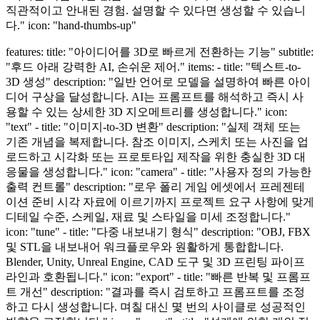
직관적이고 안내된 경험. 설명할 수 있다면 생성할 수 있습니
다." icon: "hand-thumbs-up"
features: title: "아이디어를 3D로 빠르게 전환하는 기능" subtitle:
"후드 아래 강력한 AI, 손쉬운 제어." items: - title: "텍스트-to-
3D 생성" description: "일반 언어로 모델을 설명하여 빠른 아이
디어 구상을 달성합니다. AI는 프롬프트를 해석하고 즉시 사
용할 수 있는 상세한 3D 지오메트리를 생성합니다." icon:
"text" - title: "이미지-to-3D 변환" description: "실제 객체 또는
기존 개념을 복제합니다. 참조 이미지, 스케치 또는 사진을 업
로드하고 시각화 또는 프로토타입 제작을 위한 충실한 3D 대
응물을 생성합니다." icon: "camera" - title: "사용자 정의 가능한
출력 컨트롤" description: "로우 폴리 게임 에셋에서 프레젠테
이션 준비 시각 자료에 이르기까지 프로젝트 요구 사항에 맞게
디테일 수준, 스케일, 재료 및 스타일을 미세 조정합니다."
icon: "tune" - title: "다중 내보내기 형식" description: "OBJ, FBX
및 STL을 내보내어 워크플로우와 원활하게 통합합니다.
Blender, Unity, Unreal Engine, CAD 도구 및 3D 프린팅 파이프
라인과 호환됩니다." icon: "export" - title: "빠른 반복 및 프롬프
트 개선" description: "결과를 즉시 검토하고 프롬프트를 조정
하고 다시 생성합니다. 며칠 대신 몇 번의 사이클로 성공적인