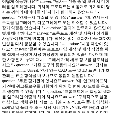
어떻게 작동하나요?" answer: "당사는 전송 중 및 보관 시 데이
터를 암호화합니다. 귀하의 프로젝트는 비공개로 유지되며 당
사는 귀하의 데이터를 제3자에게 판매하지 않습니다." -
question: "언제든지 취소할 수 있나요?" answer: "예. 언제든지
구독을 업그레이드, 다운그레이드 또는 취소할 수 있습니다.
장기 약정은 없습니다." - question: "결과에 만족하지 않으면 어
떻게 해야 하나요?" answer: "프롬프트 개선 및 사용자 정의를
사용하여 빠르게 반복합니다. 필요에 맞는 결과가 나올 때까지
변형을 다시 생성할 수 있습니다." - question: "사용 제한이 있
나요?" answer: "플랜에는 프로토타입 제작 및 제작 작업을 위
해 설계된 공정한 사용 허용량이 포함되어 있습니다. 현재 제
한 사항은 Story321 대시보드에서 가격 세부 정보를 참조하십
시오." - question: "기존 도구와 통합되나요?" answer: "당사는
Blender, Unity, Unreal, 인기 있는 CAD 도구 및 3D 프린터와 호
환되는 표준 형식을 내보내므로 통합이 원활합니다." -
question: "무료 평가판이 있나요?" answer: "예. 업그레이드하
기 전에 워크플로우를 경험하기 위해 첫 번째 3D 모델을 무료
로 생성할 수 있습니다." - question: "프롬프트에서 최상의 결과
를 얻으려면 어떻게 해야 하나요?" answer: "구체적으로 설명
하십시오. 객체 유형, 재료, 스타일(사실적, 로우 폴리, 양식화),
스케일 및 폴리 수 또는 사용 사례(게임, 인쇄, 렌더링)와 같은
제약 조건을 포함합니다. 더 나은 정확도를 위해 참조 이미지