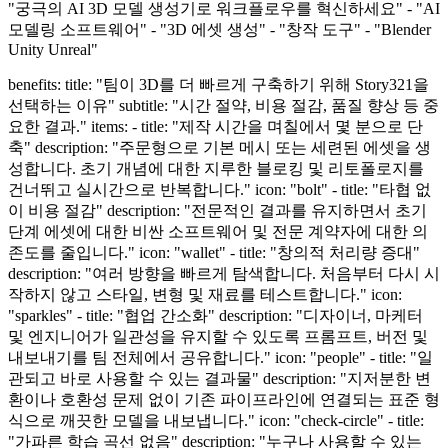
"궁극의 AI 3D 모델 생성기로 워크플로우를 혁신하세요" - "AI
모델링 소프트웨어" - "3D 에셋 생성" - "창작 도구" - "Blender
Unity Unreal"
benefits: title: "팀이 3D를 더 빠르게 구축하기 위해 Story321을
선택하는 이유" subtitle: "시간 절약, 비용 절감, 품질 향상 등 중
요한 결과." items: - title: "제작 시간을 며칠에서 몇 분으로 단
축" description: "주문형으로 기본 메시 또는 세련된 에셋을 생
성합니다. 초기 개념에 대한 지루한 블로킹 및 리토폴로지를
건너뛰고 실시간으로 반복합니다." icon: "bolt" - title: "타협 없
이 비용 절감" description: "전문적인 결과를 유지하면서 초기
단계 에셋에 대한 비싼 소프트웨어 및 전문 계약자에 대한 의
존도를 줄입니다." icon: "wallet" - title: "창의적 처리량 증대"
description: "여러 방향을 빠르게 탐색합니다. 처음부터 다시 시
작하지 않고 스타일, 변형 및 재료를 테스트합니다." icon:
"sparkles" - title: "협업 간소화" description: "디자이너, 마케터
및 엔지니어가 일관성을 유지할 수 있도록 프롬프트, 버전 및
내보내기를 팀 전체에서 공유합니다." icon: "people" - title: "일
관되고 바로 사용할 수 있는 결과물" description: "지저분한 변
환이나 호환성 문제 없이 기존 파이프라인에 연결되는 표준 형
식으로 깨끗한 모델을 내보냅니다." icon: "check-circle" - title:
"가파른 학습 곡선 없음" description: "누구나 사용할 수 있는