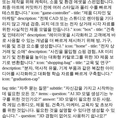
또는 제작을 위해 캐릭터, 소품 및 환경 에셋을 스핀업합니다.
최종 아트에 커밋하기 전에 여러 스타일과 폴리 수를 빠르게
테스트합니다." icon: "game-controller" - title: "제품 디자인 및
마케팅" description: "전체 CAD 또는 스튜디오 렌더링을 기다
리지 않고 개념 검증, 피치 데크 또는 전자 상거래 시각 자료를
위한 사실적인 제품 모델을 만듭니다." icon: "box" - title: "건축
및 인테리어" description: "레이아웃을 시각화하고 고객에게 바
로 사용할 수 있는 개념을 더 빠르게 제시하기 위해 방, 가구,
비품 및 조경 요소를 생성합니다." icon: "home" - title: "전자 상
거래 및 소매" description: "사진을 몰입형 쇼핑 경험, AR 미리
보기 및 전환율을 높이는 대화형 카탈로그를 위한 3D 제품 보
기로 변환합니다." icon: "shopping-bag" - title: "교육 및 연구"
description: "분자, 역사적 유물, 기계 부품과 같은 복잡한 아이
디어를 시각화하고 대화형 학습 자료를 빠르게 구축합니다."
icon: "graduation-cap"
faq: title: "자주 묻는 질문" subtitle: "자신감을 가지고 시작하는
데 필요한 모든 것." items: - question: "AI 3D 모델 생성기는 누
구를 위한 것인가요?" answer: "3D 모델이 필요한 모든 사람,
즉 게임 스튜디오, 제품 팀, 건축가, 마케터, 교육자 및 초보자
를 위한 것입니다. 필요한 것을 설명할 수 있다면 생성할 수 있
습니다." - question: "3D 경험이 없어도 사용하기 쉽나요?"