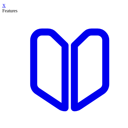
X
Features