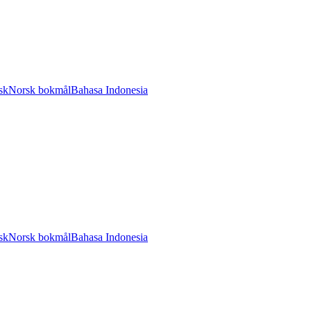
sk
Norsk bokmål
Bahasa Indonesia
sk
Norsk bokmål
Bahasa Indonesia