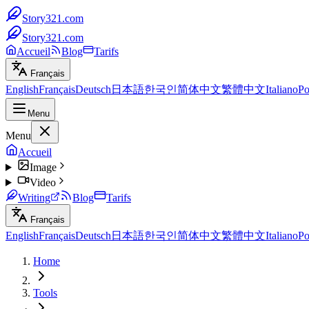
Story321.com
Story321.com
Accueil
Blog
Tarifs
Français
English
Français
Deutsch
日本語
한국인
简体中文
繁體中文
Italiano
Po
Menu
Menu
Accueil
Image
Video
Writing
Blog
Tarifs
Français
English
Français
Deutsch
日本語
한국인
简体中文
繁體中文
Italiano
Po
Home
Tools