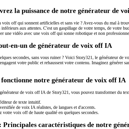
vrez la puissance de notre générateur de voi
oix off qui sonnent artificielles et sans vie ? Avez-vous du mal à trouv
s inférieurs aux attentes. C'est un gaspillage de votre temps, de votre bu
cer une vidéo avec une voix off qui sonne robotique et non professionnell
tout-en-un de générateur de voix off IA
uelques secondes, sans vous ruiner ? Voici Story321, le générateur de vo
 engagent votre public et rehaussent votre contenu. Imaginez générer san
 fonctionne notre générateur de voix off IA
le générateur de voix off IA de Story321, vous pouvez transformer du text
iteur de texte intuitif.
rsifiée de voix IA réalistes, de langues et d'accents.
z votre voix off de haute qualité en quelques secondes.
: Principales caractéristiques de notre géné