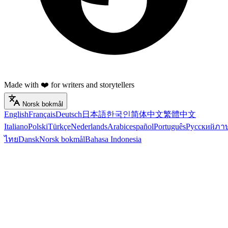
Made with ❤️ for writers and storytellers
Norsk bokmål
English
Français
Deutsch
日本語
한국인
简体中文
繁體中文
Italiano
Polski
Türkçe
Nederlands
Arabic
español
Português
Русский
ภา
ไทย
Dansk
Norsk bokmål
Bahasa Indonesia