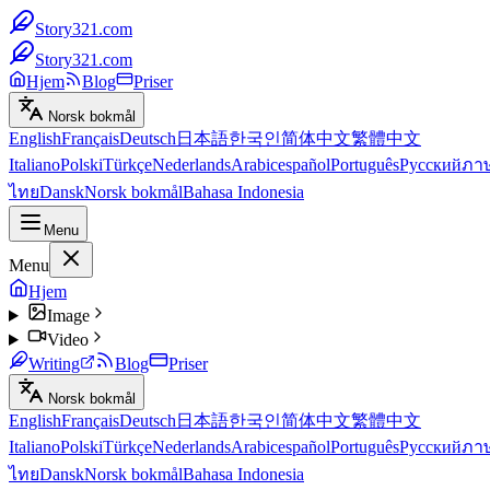
Story321.com
Story321.com
Hjem
Blog
Priser
Norsk bokmål
English
Français
Deutsch
日本語
한국인
简体中文
繁體中文
Italiano
Polski
Türkçe
Nederlands
Arabic
español
Português
Русский
ภา
ไทย
Dansk
Norsk bokmål
Bahasa Indonesia
Menu
Menu
Hjem
Image
Video
Writing
Blog
Priser
Norsk bokmål
English
Français
Deutsch
日本語
한국인
简体中文
繁體中文
Italiano
Polski
Türkçe
Nederlands
Arabic
español
Português
Русский
ภา
ไทย
Dansk
Norsk bokmål
Bahasa Indonesia