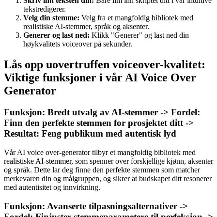
Skriv inn teksten din:
Bare lim inn skriptet ditt i vår intuitive
tekstredigerer.
Velg din stemme:
Velg fra et mangfoldig bibliotek med
realistiske AI-stemmer, språk og aksenter.
Generer og last ned:
Klikk "Generer" og last ned din
høykvalitets voiceover på sekunder.
Lås opp uovertruffen voiceover-kvalitet:
Viktige funksjoner i vår AI Voice Over
Generator
Funksjon: Bredt utvalg av AI-stemmer -> Fordel:
Finn den perfekte stemmen for prosjektet ditt ->
Resultat: Feng publikum med autentisk lyd
Vår AI voice over-generator tilbyr et mangfoldig bibliotek med
realistiske AI-stemmer, som spenner over forskjellige kjønn, aksenter
og språk. Dette lar deg finne den perfekte stemmen som matcher
merkevaren din og målgruppen, og sikrer at budskapet ditt resonerer
med autentisitet og innvirkning.
Funksjon: Avanserte tilpasningsalternativer ->
Fordel: Finjuster stemmeparametere til perfeksjon ->