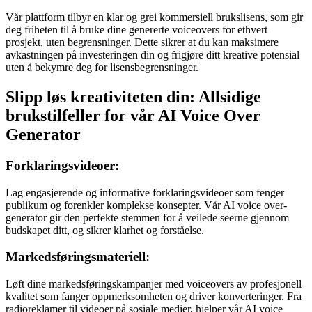
Vår plattform tilbyr en klar og grei kommersiell brukslisens, som gir
deg friheten til å bruke dine genererte voiceovers for ethvert
prosjekt, uten begrensninger. Dette sikrer at du kan maksimere
avkastningen på investeringen din og frigjøre ditt kreative potensial
uten å bekymre deg for lisensbegrensninger.
Slipp løs kreativiteten din: Allsidige
brukstilfeller for vår AI Voice Over
Generator
Forklaringsvideoer:
Lag engasjerende og informative forklaringsvideoer som fenger
publikum og forenkler komplekse konsepter. Vår AI voice over-
generator gir den perfekte stemmen for å veilede seerne gjennom
budskapet ditt, og sikrer klarhet og forståelse.
Markedsføringsmateriell:
Løft dine markedsføringskampanjer med voiceovers av profesjonell
kvalitet som fanger oppmerksomheten og driver konverteringer. Fra
radioreklamer til videoer på sosiale medier, hjelper vår AI voice