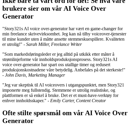
Ikke bare ta vårt ord for det: Se hva våre
brukere sier om vår AI Voice Over
Generator
"Story321s AI voice over-generator har vært en game-changer for
min freelance skrivevirksomhet. Jeg kan nå tilby voiceover-tjenester
til mine kunder uten å måtte ansette stemmeskuespillere. Kvaliteten
er utrolig!" -
Sarah Miller, Freelance Writer
"Som markedsføringsleder er jeg alltid på utkikk etter måter å
strømlinjeforme vår innholdsproduksjonsprosess. Story321s AI
voice over-generator har spart oss utallige timer og redusert
produksjonskostnadene våre betydelig. Anbefales på det sterkeste!"
-
John Davis, Marketing Manager
"Jeg var skeptisk til AI voiceovers i utgangspunktet, men Story321
imponerte meg fullstendig. Stemmene er utrolig realistiske, og
plattformen er så enkel å bruke. Det er et must-have-verktøy for
enhver innholdsskaper." -
Emily Carter, Content Creator
Ofte stilte spørsmål om vår AI Voice Over
Generator