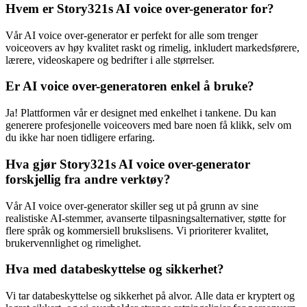
Hvem er Story321s AI voice over-generator for?
Vår AI voice over-generator er perfekt for alle som trenger
voiceovers av høy kvalitet raskt og rimelig, inkludert markedsførere,
lærere, videoskapere og bedrifter i alle størrelser.
Er AI voice over-generatoren enkel å bruke?
Ja! Plattformen vår er designet med enkelhet i tankene. Du kan
generere profesjonelle voiceovers med bare noen få klikk, selv om
du ikke har noen tidligere erfaring.
Hva gjør Story321s AI voice over-generator
forskjellig fra andre verktøy?
Vår AI voice over-generator skiller seg ut på grunn av sine
realistiske AI-stemmer, avanserte tilpasningsalternativer, støtte for
flere språk og kommersiell brukslisens. Vi prioriterer kvalitet,
brukervennlighet og rimelighet.
Hva med databeskyttelse og sikkerhet?
Vi tar databeskyttelse og sikkerhet på alvor. Alle data er kryptert og