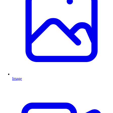
Image