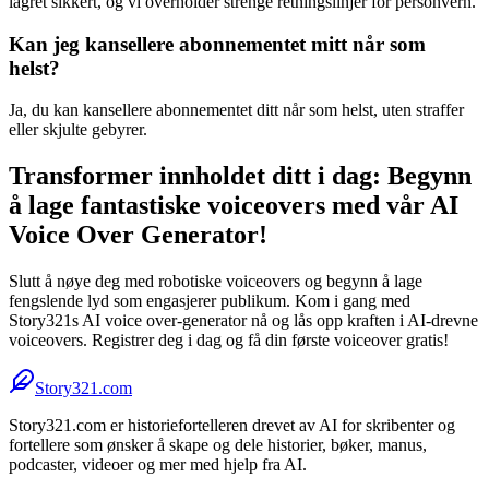
lagret sikkert, og vi overholder strenge retningslinjer for personvern.
Kan jeg kansellere abonnementet mitt når som
helst?
Ja, du kan kansellere abonnementet ditt når som helst, uten straffer
eller skjulte gebyrer.
Transformer innholdet ditt i dag: Begynn
å lage fantastiske voiceovers med vår AI
Voice Over Generator!
Slutt å nøye deg med robotiske voiceovers og begynn å lage
fengslende lyd som engasjerer publikum. Kom i gang med
Story321s AI voice over-generator nå og lås opp kraften i AI-drevne
voiceovers. Registrer deg i dag og få din første voiceover gratis!
Story321.com
Story321.com er historiefortelleren drevet av AI for skribenter og
fortellere som ønsker å skape og dele historier, bøker, manus,
podcaster, videoer og mer med hjelp fra AI.