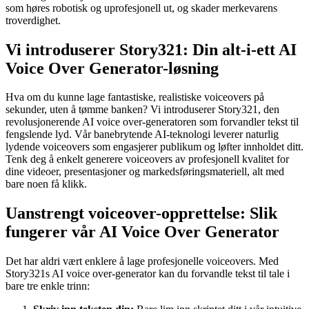
som høres robotisk og uprofesjonell ut, og skader merkevarens
troverdighet.
Vi introduserer Story321: Din alt-i-ett AI
Voice Over Generator-løsning
Hva om du kunne lage fantastiske, realistiske voiceovers på
sekunder, uten å tømme banken? Vi introduserer Story321, den
revolusjonerende AI voice over-generatoren som forvandler tekst til
fengslende lyd. Vår banebrytende AI-teknologi leverer naturlig
lydende voiceovers som engasjerer publikum og løfter innholdet ditt.
Tenk deg å enkelt generere voiceovers av profesjonell kvalitet for
dine videoer, presentasjoner og markedsføringsmateriell, alt med
bare noen få klikk.
Uanstrengt voiceover-opprettelse: Slik
fungerer vår AI Voice Over Generator
Det har aldri vært enklere å lage profesjonelle voiceovers. Med
Story321s AI voice over-generator kan du forvandle tekst til tale i
bare tre enkle trinn: