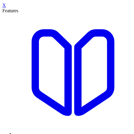
X
Features