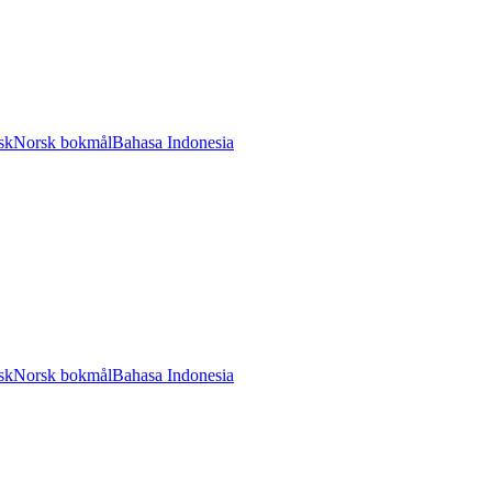
sk
Norsk bokmål
Bahasa Indonesia
sk
Norsk bokmål
Bahasa Indonesia