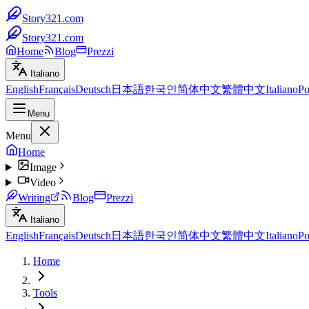
Story321.com
Story321.com
Home
Blog
Prezzi
Italiano
English
Français
Deutsch
日本語
한국인
简体中文
繁體中文
Italiano
Po
Menu
Menu
Home
Image
Video
Writing
Blog
Prezzi
Italiano
English
Français
Deutsch
日本語
한국인
简体中文
繁體中文
Italiano
Po
Home
Tools