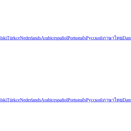
lski
Türkçe
Nederlands
Arabic
español
Português
Русский
ภาษาไทย
Dan
lski
Türkçe
Nederlands
Arabic
español
Português
Русский
ภาษาไทย
Dan