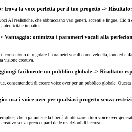
: trova la voce perfetta per il tuo progetto -> Risultat
 voci AI realistiche, che abbracciano vari generi, accenti e lingue. Ciò ti
autenticità e impatto.
> Vantaggio: ottimizza i parametri vocali alla perfezione
i consentono di regolare i parametri vocali come velocità, tono ed enfasi
ua visione creativa.
iungi facilmente un pubblico globale -> Risultato: espan
, consentendoti di creare voice over per un pubblico globale. Questa fun
o: usa i voice over per qualsiasi progetto senza restriz
lice, che ti garantisce la libertà di utilizzare i tuoi voice over generati
 creativo senza preoccuparti delle restrizioni di licenza.