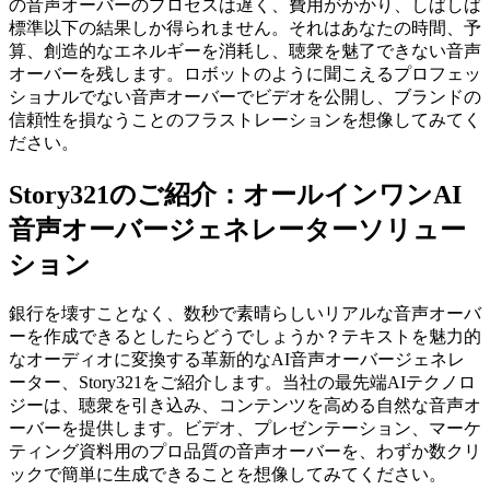
の音声オーバーのプロセスは遅く、費用がかかり、しばしば
標準以下の結果しか得られません。それはあなたの時間、予
算、創造的なエネルギーを消耗し、聴衆を魅了できない音声
オーバーを残します。ロボットのように聞こえるプロフェッ
ショナルでない音声オーバーでビデオを公開し、ブランドの
信頼性を損なうことのフラストレーションを想像してみてく
ださい。
Story321のご紹介：オールインワンAI
音声オーバージェネレーターソリュー
ション
銀行を壊すことなく、数秒で素晴らしいリアルな音声オーバ
ーを作成できるとしたらどうでしょうか？テキストを魅力的
なオーディオに変換する革新的なAI音声オーバージェネレ
ーター、Story321をご紹介します。当社の最先端AIテクノロ
ジーは、聴衆を引き込み、コンテンツを高める自然な音声オ
ーバーを提供します。ビデオ、プレゼンテーション、マーケ
ティング資料用のプロ品質の音声オーバーを、わずか数クリ
ックで簡単に生成できることを想像してみてください。