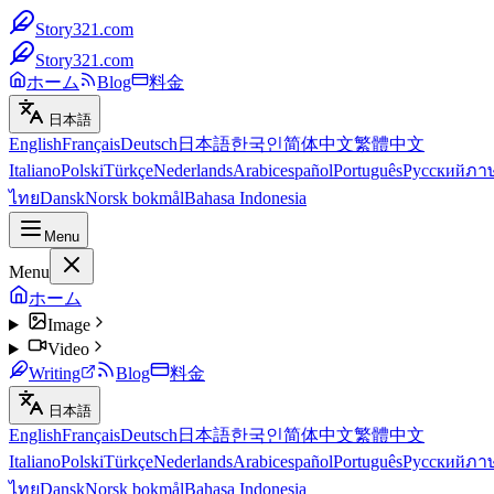
Story321.com
Story321.com
ホーム
Blog
料金
日本語
English
Français
Deutsch
日本語
한국인
简体中文
繁體中文
Italiano
Polski
Türkçe
Nederlands
Arabic
español
Português
Русский
ภา
ไทย
Dansk
Norsk bokmål
Bahasa Indonesia
Menu
Menu
ホーム
Image
Video
Writing
Blog
料金
日本語
English
Français
Deutsch
日本語
한국인
简体中文
繁體中文
Italiano
Polski
Türkçe
Nederlands
Arabic
español
Português
Русский
ภา
ไทย
Dansk
Norsk bokmål
Bahasa Indonesia