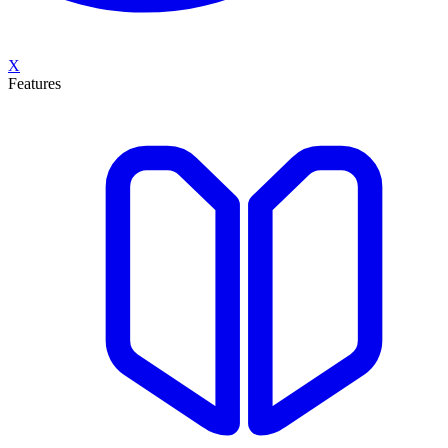
X
Features