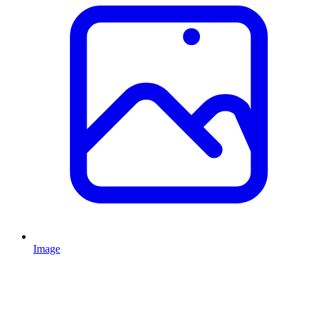
Image