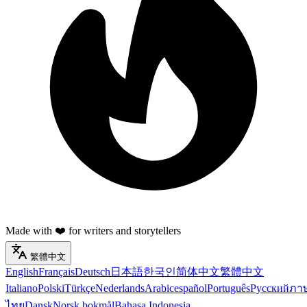
Made with ❤️ for writers and storytellers
繁體中文
English
Français
Deutsch
日本語
한국인
简体中文
繁體中文
Italiano
Polski
Türkçe
Nederlands
Arabic
español
Português
Русский
ภา
ไทย
Dansk
Norsk bokmål
Bahasa Indonesia