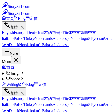
Story321.com
Story321.com
首頁
Blog
定價
繁體中文
English
Français
Deutsch
日本語
한국인
简体中文
繁體中文
Italiano
Polski
Türkçe
Nederlands
Arabic
español
Português
Русский
ภา
ไทย
Dansk
Norsk bokmål
Bahasa Indonesia
Menu
Menu
首頁
Image
Video
Writing
Blog
定價
繁體中文
English
Français
Deutsch
日本語
한국인
简体中文
繁體中文
Italiano
Polski
Türkçe
Nederlands
Arabic
español
Português
Русский
ภา
ไทย
Dansk
Norsk bokmål
Bahasa Indonesia