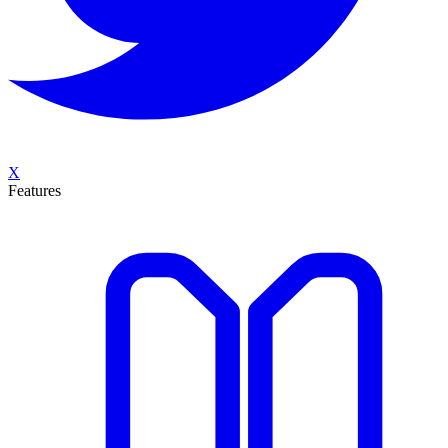
X
Features