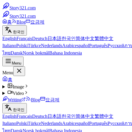
Story321.com
Story321.com
홈
Blog
요금제
한국인
English
Français
Deutsch
日本語
한국인
简体中文
繁體中文
Italiano
Polski
Türkçe
Nederlands
Arabic
español
Português
Русский
ภา
ไทย
Dansk
Norsk bokmål
Bahasa Indonesia
Menu
Menu
홈
Image
Video
Writing
Blog
요금제
한국인
English
Français
Deutsch
日本語
한국인
简体中文
繁體中文
Italiano
Polski
Türkçe
Nederlands
Arabic
español
Português
Русский
ภา
ไทย
Dansk
Norsk bokmål
Bahasa Indonesia