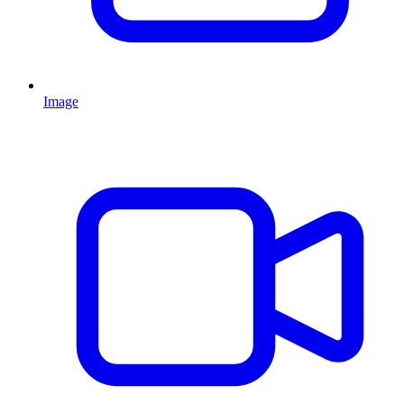
Image