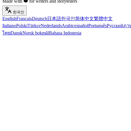
Made with ❤️ for writers and storytellers
한국인
English
Français
Deutsch
日本語
한국인
简体中文
繁體中文
Italiano
Polski
Türkçe
Nederlands
Arabic
español
Português
Русский
ภา
ไทย
Dansk
Norsk bokmål
Bahasa Indonesia