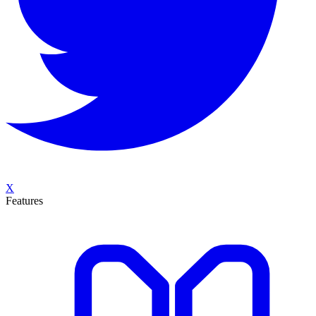
X
Features