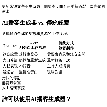
更新來源文字並生成另一個版本，而不是重新錄製一次完整的
演出。
AI播客生成器 vs. 傳統錄製
選擇最適合你的集數和資源的工作流程。
Story321
傳統方式
Features
AI旁白工作流程
錄音製作
錄音設置
基於瀏覽器
需要麥克風和錄音空間
旁白修訂
編輯後重新生成
重新錄製一次
人聲表現
AI語音
主持人或演員
最適合
重複性旁白
現場對話
更快的修訂
無需錄音室
人工編輯掌控
誰可以使用AI播客生成器？