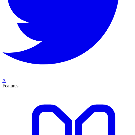
X
Features