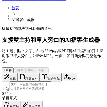
首頁
AI播客生成器
從最初的想法到可聆聽的音訊
支援雙主持和單人旁白的AI播客生成器
將主題、貼上文字、Story321作品或PDF轉成可編輯的雙主持
對談或單人旁白，並匯出MP3、封面、節目簡介與完整創作
包。
1
内容
2
脚本
3
声音
4
导出
主题
粘贴文本
我的作品
PDF
主题
0
/
500
节目形式
双主持
单人旁白