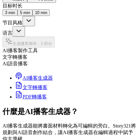
目标时长
3
min
5
min
10
min
节目风格
语言
生成播客脚本
·
3 积分
AI播客製作工具
文字轉播客
AI語音播客
AI播客生成器
文字轉播客
PDF轉播客
什麼是AI播客生成器？
AI播客生成器能將書面材料轉化為可編輯的旁白。Story321將
規劃與AI語音創作結合，讓AI播客生成器在編輯過程中賦予
你主導權。