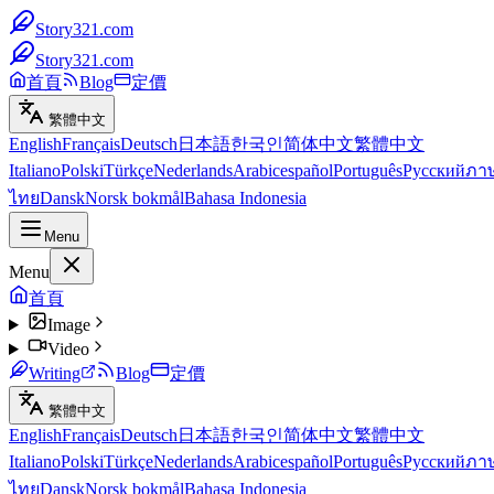
Story321.com
Story321.com
首頁
Blog
定價
繁體中文
English
Français
Deutsch
日本語
한국인
简体中文
繁體中文
Italiano
Polski
Türkçe
Nederlands
Arabic
español
Português
Русский
ภา
ไทย
Dansk
Norsk bokmål
Bahasa Indonesia
Menu
Menu
首頁
Image
Video
Writing
Blog
定價
繁體中文
English
Français
Deutsch
日本語
한국인
简体中文
繁體中文
Italiano
Polski
Türkçe
Nederlands
Arabic
español
Português
Русский
ภา
ไทย
Dansk
Norsk bokmål
Bahasa Indonesia