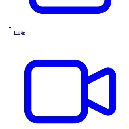
Image