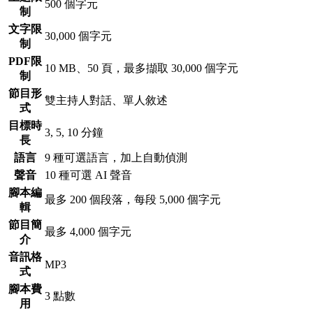
500 個字元
制
文字限
30,000 個字元
制
PDF限
10 MB、50 頁，最多擷取 30,000 個字元
制
節目形
雙主持人對話、單人敘述
式
目標時
3, 5, 10 分鐘
長
語言
9 種可選語言，加上自動偵測
聲音
10 種可選 AI 聲音
腳本編
最多 200 個段落，每段 5,000 個字元
輯
節目簡
最多 4,000 個字元
介
音訊格
MP3
式
腳本費
3 點數
用