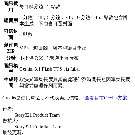
音訊費
每目標分鐘 15 點數
用
3 分鐘：48；5 分鐘：78；10 分鐘：153 點數
包含腳
總費用
本生成；不包含可選封面。
可選封
8 點數
面
創作包
MP3、封面圖、腳本和節目筆記
ZIP
分發
不提供 RSS 托管與平台發布
音訊模
Gemini 3.1 Flash TTS via fal.ai
型
生成時
取決於單集長度與當前處理佇列
時間長短因單集長度
間
與當前處理佇列而異。
Credits是使用單位，不代表美元價格。
查看目前Credits方案
作者
:
Story321 Product Team
審核人
:
Story321 Editorial Team
最後更新
: